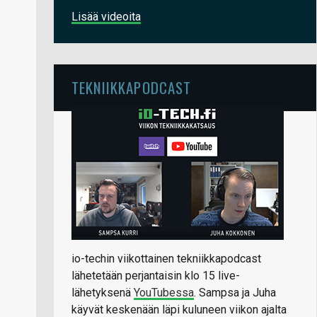
Lisää videoita
TEKNIIKKAPODCAST
io-techin viikottainen tekniikkapodcast
lähetetään perjantaisin klo 15 live-
lähetyksenä
YouTubessa
. Sampsa ja Juha
käyvät keskenään läpi kuluneen viikon ajalta