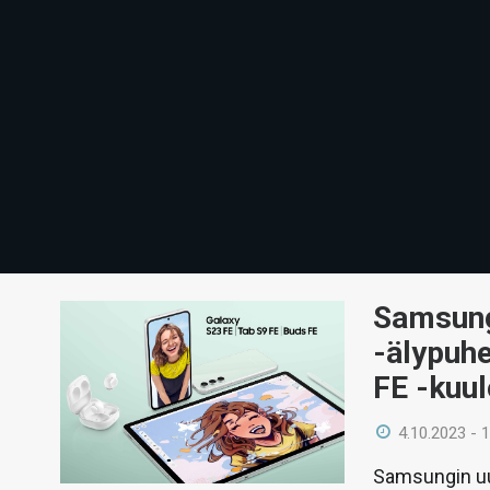
Samsung
-älypuhe
FE -kuu
4.10.2023 - 
Samsungin uus