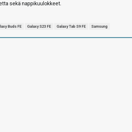
etta sekä nappikuulokkeet.
laxy Buds FE
Galaxy S23 FE
Galaxy Tab S9 FE
Samsung