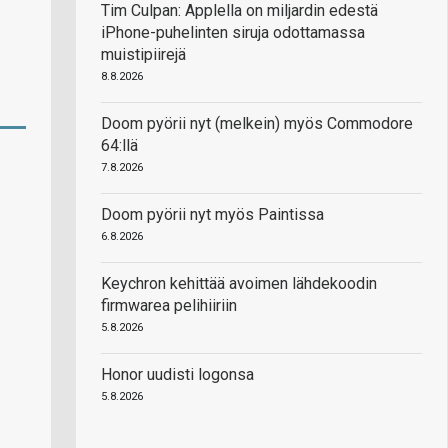
Tim Culpan: Applella on miljardin edestä
iPhone-puhelinten siruja odottamassa
muistipiirejä
8.8.2026
Doom pyörii nyt (melkein) myös Commodore
64:llä
7.8.2026
Doom pyörii nyt myös Paintissa
6.8.2026
Keychron kehittää avoimen lähdekoodin
firmwarea pelihiiriin
5.8.2026
Honor uudisti logonsa
5.8.2026