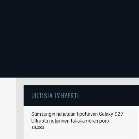
UUTISIA LYHYESTI
Samsungin huhutaan tiputtavan Galaxy S27
Ultrasta neljännen takakameran pois
8.8.2026