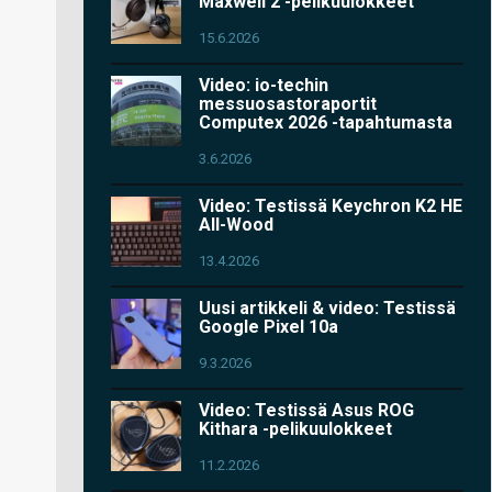
Maxwell 2 -pelikuulokkeet
15.6.2026
Video: io-techin
messuosastoraportit
Computex 2026 -tapahtumasta
3.6.2026
Video: Testissä Keychron K2 HE
All-Wood
13.4.2026
Uusi artikkeli & video: Testissä
Google Pixel 10a
9.3.2026
Video: Testissä Asus ROG
Kithara -pelikuulokkeet
11.2.2026