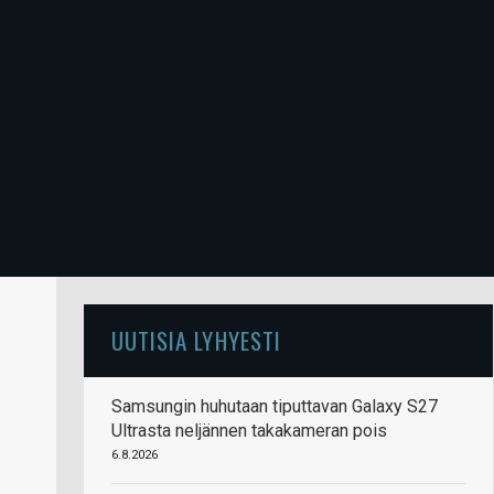
UUTISIA LYHYESTI
Samsungin huhutaan tiputtavan Galaxy S27
Ultrasta neljännen takakameran pois
6.8.2026