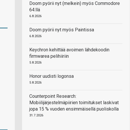
Doom pyörii nyt (melkein) myös Commodore
64:llä
6.8.2026
Doom pyörii nyt myös Paintissa
6.8.2026
Keychron kehittää avoimen lähdekoodin
firmwarea pelihiiriin
5.8.2026
Honor uudisti logonsa
5.8.2026
Counterpoint Research:
Mobiilijärjestelmäpiirien toimitukset laskivat
jopa 15 % vuoden ensimmäisellä puoliskolla
31.7.2026