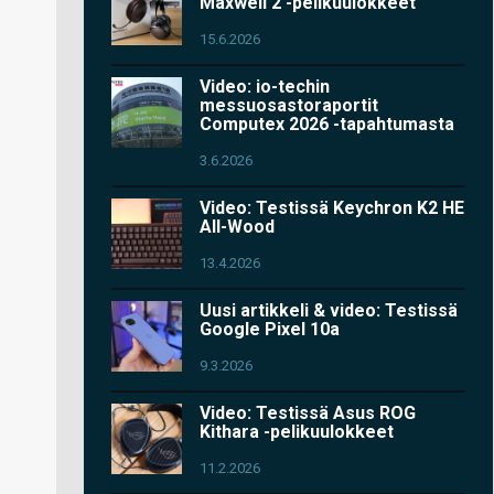
Maxwell 2 -pelikuulokkeet
15.6.2026
Video: io-techin
messuosastoraportit
Computex 2026 -tapahtumasta
3.6.2026
Video: Testissä Keychron K2 HE
All-Wood
13.4.2026
Uusi artikkeli & video: Testissä
Google Pixel 10a
9.3.2026
Video: Testissä Asus ROG
Kithara -pelikuulokkeet
11.2.2026