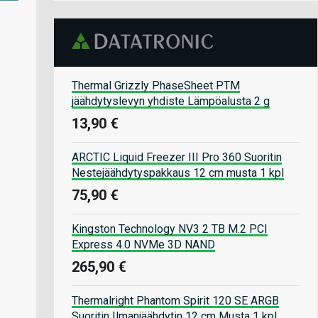
Thermal Grizzly PhaseSheet PTM
jäähdytyslevyn yhdiste Lämpöalusta 2 g
13,90 €
ARCTIC Liquid Freezer III Pro 360 Suoritin
Nestejäähdytyspakkaus 12 cm musta 1 kpl
75,90 €
Kingston Technology NV3 2 TB M.2 PCI
Express 4.0 NVMe 3D NAND
265,90 €
Thermalright Phantom Spirit 120 SE ARGB
Suoritin Ilmanjäähdytin 12 cm Musta 1 kpl