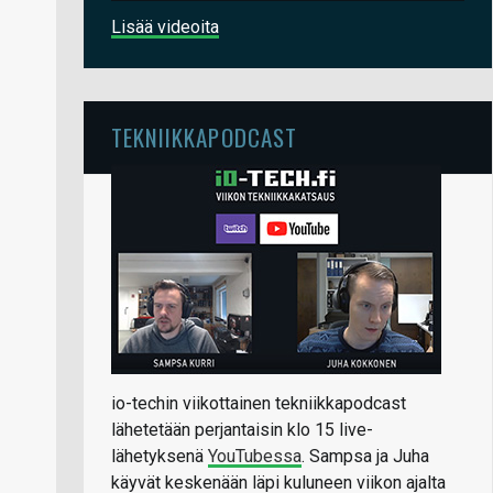
Lisää videoita
TEKNIIKKAPODCAST
io-techin viikottainen tekniikkapodcast
lähetetään perjantaisin klo 15 live-
lähetyksenä
YouTubessa
. Sampsa ja Juha
käyvät keskenään läpi kuluneen viikon ajalta