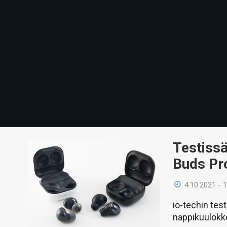
Testiss
Buds Pr
4.10.2021 - 
io-techin te
nappikuulokke