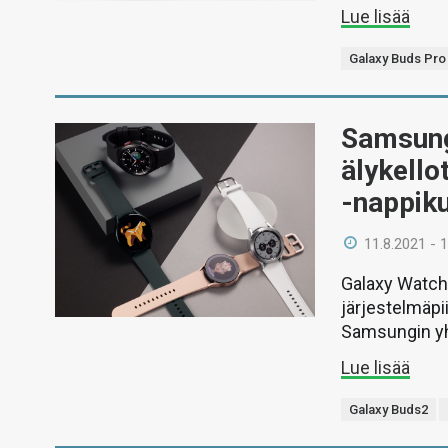
Lue lisää
Galaxy Buds Pro
Samsung 
älykello
-nappik
11.8.2021 - 
Galaxy Watch
järjestelmäpi
Samsungin yh
Lue lisää
Galaxy Buds2