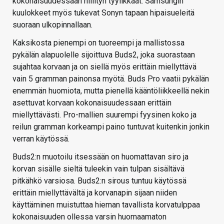
kokonaisuudessaan hillityn tyylikkäät. Samsungin
kuulokkeet myös tukevat Sonyn tapaan hipaisueleitä
suoraan ulkopinnallaan.
Kaksikosta pienempi on tuoreempi ja mallistossa
pykälän alapuolelle sijoittuva Buds2, joka suorastaan
sujahtaa korvaan ja on siellä myös erittäin miellyttävä
vain 5 gramman painonsa myötä. Buds Pro vaatii pykälän
enemmän huomiota, mutta pienellä kääntöliikkeellä nekin
asettuvat korvaan kokonaisuudessaan erittäin
miellyttävästi. Pro-mallien suurempi fyysinen koko ja
reilun gramman korkeampi paino tuntuvat kuitenkin jonkin
verran käytössä.
Buds2:n muotoilu itsessään on huomattavan siro ja
korvan sisälle sieltä tuleekin vain tulpan sisältävä
pitkähkö varsiosa. Buds2:n sirous tuntuu käytössä
erittäin miellyttävältä ja korvanapin sijaan niiden
käyttäminen muistuttaa hieman tavallista korvatulppaa
kokonaisuuden ollessa varsin huomaamaton