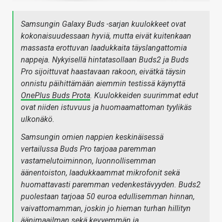
Samsungin Galaxy Buds -sarjan kuulokkeet ovat
kokonaisuudessaan hyviä, mutta eivät kuitenkaan
massasta erottuvan laadukkaita täyslangattomia
nappeja. Nykyisellä hintatasollaan Buds2 ja Buds
Pro sijoittuvat haastavaan rakoon, eivätkä täysin
onnistu päihittämään aiemmin testissä käynyttä
OnePlus Buds Prota
. Kuulokkeiden suurimmat edut
ovat niiden istuvuus ja huomaamattoman tyylikäs
ulkonäkö.
Samsungin omien nappien keskinäisessä
vertailussa Buds Pro tarjoaa paremman
vastamelutoiminnon, luonnollisemman
äänentoiston, laadukkaammat mikrofonit sekä
huomattavasti paremman vedenkestävyyden. Buds2
puolestaan tarjoaa 50 euroa edullisemman hinnan,
vaivattomamman, joskin jo hieman turhan hillityn
äänimaailman sekä kevyemmän ja