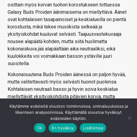
osittain myös korvan tuohon korostukseen tottuessa
Galaxy Buds Proiden äänimaisema on miellyttävä. Äänet
ovat kohtalaisen tasapainoiset ja keskialueilla on pientä
korostusta, mikä tekee musiikista selkeää ja
yksityiskohdat kuuluvat selvästi. Taajuusvastekuvaaja
nousee alapäätä kohden, mutta siitä huolimatta
kokonaiskuva jää alapäältään aika neutraaliksi, eikä
kuulokkeita voi voimakkaan basson ystäville juuri
suositella.
Kokonaisuutena Buds Proiden äänessä on paljon hyvää,
mutta valitettavasti myös selvästi huonot puolensa.
Kohtalaisen neutraali basso ja hyvin soiva keskialue
miellyttävät yksityiskohdista pitävien korvia, mutta
erityisesti voimakas korkeiden ylätaajuuksien korostus
Käytämme evästeitä sivuston toiminnoissa, ominaisuuksissa ja
voi musiikkityylistä riippuen kuulostaa epämukavalta.
liikenteen analysoinnissa. Käyttämällä sivustoa hyväksyt
Ohjelmistossa tarjolla olevat esiasetetut
evästeiden käytön.
taajuuskorjaimet eivät tilannetta myöskään kyenneet juuri
Ok
En hyväksy
Lisätietoja
parantamaan, vaan ne muuttivat myös hyvin soivia alueita