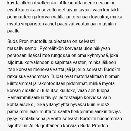
käyttäjälleen itselleenkin. Allekirjoittaneen korvaan ne
eivät kuitenkaan soveltuneet aivan täysin, vaan kontakti
pehmusteen ja korvan välillä jäi toisinaan löysäksi, minkä
myötä ympäristön äänet pääsivät vuotamaan musiikin
päälle.
Buds Pron muotoilu puolestaan on selvästi
massiivisempi. Pyöreähkön korvasta ulos näkyvän
peräosan lisäksi itse rungossa on oma kyhmynsä, joka
sijoittuu korvalehden sisäpintaa vasten, minkä jälkeen
itse korvaan menevää vartta jää jäljelle selvästi Buds2:n
ratkaisua vähemmän. Tulpat ovat materiaaliltaan hieman
kiinteämmät ja rakenteeltaan pidemmät, minkä myötä
korvan sisälle ei tule itse kuuloke, vaan sen tulppa.
Parhaimmillaankin tiiviys jäi testaajan korvissa vain
kohtalaiseksi, eikä yltänyt yhtä hyväksi kuin Buds2
parhaimmillaan, mutta toisaalta heikoimmillaankin tiiviys
pysyi kohtalaisena ja voitti selvästi Buds2:n huonomman
sijoittelun. Allekirjoittaneen korvaan Buds Proiden