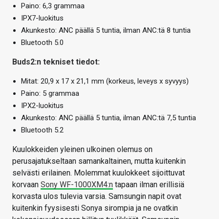
Paino: 6,3 grammaa
IPX7-luokitus
Akunkesto: ANC päällä 5 tuntia, ilman ANC:tä 8 tuntia
Bluetooth 5.0
Buds2:n tekniset tiedot:
Mitat: 20,9 x 17 x 21,1 mm (korkeus, leveys x syvyys)
Paino: 5 grammaa
IPX2-luokitus
Akunkesto: ANC päällä 5 tuntia, ilman ANC:tä 7,5 tuntia
Bluetooth 5.2
Kuulokkeiden yleinen ulkoinen olemus on
perusajatukseltaan samankaltainen, mutta kuitenkin
selvästi erilainen. Molemmat kuulokkeet sijoittuvat
korvaan
Sony WF-1000XM4:n
tapaan ilman erillisiä
korvasta ulos tulevia varsia. Samsungin napit ovat
kuitenkin fyysisesti Sonya sirompia ja ne ovatkin