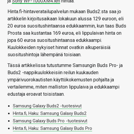
ja
Sony WF-1000XM4:ien
hintaa.
Hinta.fi-hintaveratailupalvelun mukaan Buds2:sta saa jo
artikkelin kirjoitusaikaan lokakuun alussa 129 euroon, eli
20 euroa suositushintaansa edukkaammin, kun taas Buds
Prosta saa kustantaa 169 euroa, eli lippulaivan hinta on
jopa 60 euroa suositushintaansa edukkaampi.
Kuulokkeiden nykyiset hinnat ovatkin alkuperäisiä
suositushintoja lähempänä toisiaan.
Tässä artikkelissa tutustumme Samsungin Buds Pro- ja
Buds2 -nappikuulokkeisiin reilun kuukauden
ympärivuorokautisten käyttökokemusten pohjalta ja
vertailemme, miten malliston lippulaiva ja edukkaampi
edustaja eroavat toisistaan.
Samsung Galaxy Buds2 -tuotesivut
Hinta.fi, Haku: Samsung Galaxy Buds2
Samsung Galaxy Buds Pro -tuotesivut
Hinta.fi, Haku: Samsung Galaxy Buds Pro