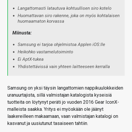
Langattomasti latautuva kohtuullisen siro kotelo
Huomattavan siro rakenne, joka on myös kohtalaisen
huomaamaton korvassa
Miinusta:
Samsung ei tarjoa ohjelmistoa Applen iOS:lle
Heikohko vastamelutoiminto
Ei AptX-tukea
Yhdistettävissä vain yhteen laitteeseen kerralla
Samsung on yksi täysin langattomien nappikuulokkeiden
uranuurtajista, sillä valmistajan katalogista kyseisiä
tuotteita on löytynyt peräti jo vuoden 2016 Gear IconX-
malleista saakka. Yritys ei myöskään ole jäänyt
laakereilleen makaamaan, vaan valmistajan katalogi on
kasvanut ja uusiutunut tasaiseen tahtiin.