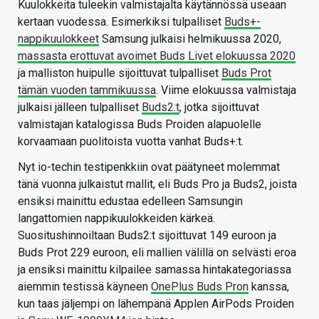
Kuulokkeita tuleekin valmistajalta käytännössä useaan
kertaan vuodessa. Esimerkiksi tulpalliset
Buds+-
nappikuulokkeet
Samsung julkaisi helmikuussa 2020,
massasta erottuvat avoimet Buds Livet elokuussa 2020
ja malliston huipulle sijoittuvat tulpalliset
Buds Prot
tämän vuoden tammikuussa
. Viime elokuussa valmistaja
julkaisi jälleen tulpalliset
Buds2:t
, jotka sijoittuvat
valmistajan katalogissa Buds Proiden alapuolelle
korvaamaan puolitoista vuotta vanhat Buds+:t.
Nyt io-techin testipenkkiin ovat päätyneet molemmat
tänä vuonna julkaistut mallit, eli Buds Pro ja Buds2, joista
ensiksi mainittu edustaa edelleen Samsungin
langattomien nappikuulokkeiden kärkeä.
Suositushinnoiltaan Buds2:t sijoittuvat 149 euroon ja
Buds Prot 229 euroon, eli mallien välillä on selvästi eroa
ja ensiksi mainittu kilpailee samassa hintakategoriassa
aiemmin testissä käyneen
OnePlus Buds Pron
kanssa,
kun taas jäljempi on lähempänä Applen AirPods Proiden