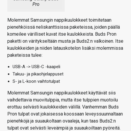
Pro
Molemmat Samsungin nappikuulokkeet toimitetaan
pienehköissä neliskanttisissa paketeissa, joiden päällä
komeilee värilliset kuvat itse kuulokkeista. Buds Pron
paketti on väritykseltään musta ja Buds2:n valkoinen. Itse
kuulokkeiden ja niiden latauskotelon lisäksi molemmissa
paketeissa tulee:
USB-A -> USB-C -kaapeli
Takuu- ja pikaohjelappuset
S- ja L-koon vaihtotulpat
Molemmat Samsungin nappikuulokkeet käyttävät siis
vaihdettavia muovitulppia, mutta itse tulppien muotoilu
erottuu selvästi kuulokkeiden välillä. Vanhemman Buds
Pron tulpat ovat jokaisessa koossaan leveyssuunnaltaan
pienehköjä ja suuaukoltaan ovaaleja, kun taas Buds2:n
tulpat ovat selvästi leveämpiä ja suuaukoiltaan pyöreitä.