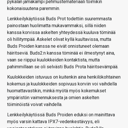
pykälän jämäkämpi pehmustemateriaali toimikin
kokonaisuutena paremmin.
Lenkkeilykäytössä Buds Prot todettiin suuremmasta
painostaan huolimatta mukavammaksi, sillä niiden
kanssa korvissa askelten yhteydessä kuuluva töminää
oli hillitympää. Askelet olivat kyllä kuultavissa, mutta
Buds Proiden kanssa ne eivät onnistuneet olemaan
häiritseviä. Buds2:n kanssa töminää ei ilmestynyt aina,
vaan se riippui kuulokkeiden kontaktista, mutta
pahimmillaan se oli selvästi Buds Prota häiritsevämpää.
Kuulokkeiden istuvuus on kuitenkin aina henkilökohtainen
kokemus ja kuulokkeiden sopivuus korviin voi vaihdella
huomattavastikin, minkä myötä myös kokemukset
ympäristön vaimennuksesta ja omien askelten
töiminöistä voivat vaihdella.
Lenkkeilykäytössä Buds Proiden eduksi on mainittava
myös varsin kattava IPX7-vedenkestävyys, eli