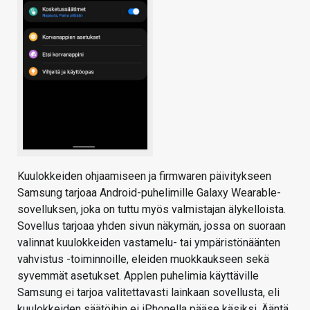
Kuulokkeiden ohjaamiseen ja firmwaren päivitykseen
Samsung tarjoaa Android-puhelimille Galaxy Wearable-
sovelluksen, joka on tuttu myös valmistajan älykelloista.
Sovellus tarjoaa yhden sivun näkymän, jossa on suoraan
valinnat kuulokkeiden vastamelu- tai ympäristönäänten
vahvistus -toiminnoille, eleiden muokkaukseen sekä
syvemmät asetukset. Applen puhelimia käyttäville
Samsung ei tarjoa valitettavasti lainkaan sovellusta, eli
kuulokkeiden säätöihin ei iPhonella pääse käsiksi. Ääntä