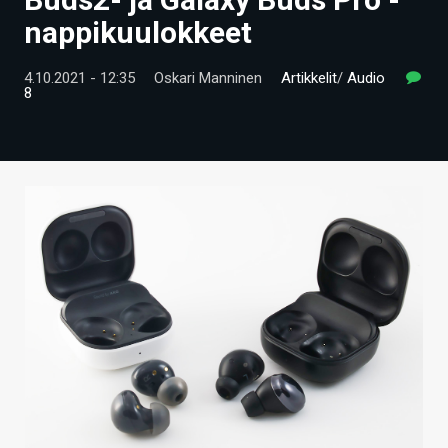
ARTIKKELIT
nappikuulokkeet
VIDEOT
4.10.2021 - 12:35
Oskari Manninen
Artikkelit
/
Audio
8
TECHBBS
TIETOA
HINTA.FI
KAUPPA
VAIHDA TEEMA
HAKU