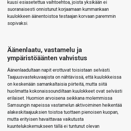
kuusi esiasetettua vaihtoehtoa, joista yksikään ei
suoranaisesti onnistunut korjaamaan kummankaan
kuulokkeen äänentoistoa testaajan korvaan paremmin
sopivaksi.
Äänenlaatu, vastamelu ja
ympäristöäänten vahvistus
Äänenlaadultaan napit erottuvat toisistaan selvästi.
Taajuusvastekuvaajista on nähtävissä, että kuulokkeissa
on keskenään samankaltaisia piirteitä, mutta siitä
huolimatta kokonaissoundiltaan kuulokkeet ovat selvästi
erilaiset. Huomion arvoisena seikkana molemmissa
Samsungin napeissa vastamelun aktivoiminen heikentää
alakeskitaajuuksien toistoa tuottaen pienoisen kuopan,
mutta erityisen havaittavaa vaikutusta
kuuntelukokemukseen tällä ei tuntunut olevan