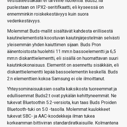
vesisateestakaan ei tarvinne huolehtia. Buds2:lla
puolestaan on IPX2-seritifkaatti, eli kyseessä on
ennemminkin roiskekestävyys kuin suora
vedenkestävyys.
Molemmat Buds-mallit sisältävät kahdesta erillisestä
kaiutinelementistä koostuvan kaiutinjärjestelmän selvästi
yleisemmän yhden kaiuttimen sijaan. Buds Pron
äänentoistosta huolehtii 11 mm:n bassoelementti ja 6,5
mm:n diskanttielementti, eli sisällä on huomattavan suuri
kaiutinkokonaisuus. Elementit on asennettu sisäkkäin, eli
diskanttielementti lepää bassoelementin keskellä. Buds
2:n elementtien kokoa Samsung ei ole ilmoittanut.
Yhteysominaisuuksien osalta kaksikosta tuoreemmat ja
edullisemmat Buds2:t ovat pykälän kehittyneemmät. Ne
tukevat Bluetoothin 5.2-versiota, kun taas Buds Proiden
Bluetooth-tuki on 5.0 -tasolla. Molemmat kuulokkeet
tukevat SBC- ja AAC-koodekkeja ilman tukea
korkeamman bittivirran standardiratkaisuille. Kolmantena