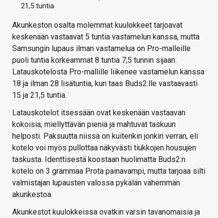
21,5 tuntia
Akunkeston osalta molemmat kuulokkeet tarjoavat
keskenään vastaavat 5 tuntia vastamelun kanssa, mutta
Samsungin lupaus ilman vastamelua on Pro-malleille
puoli tuntia korkeammat 8 tuntia 7,5 tunnin sijaan.
Latauskotelosta Pro-mallille liikenee vastamelun kanssa
18 ja ilman 28 lisätuntia, kun taas Buds2:lle vastaavasti
15 ja 21,5 tuntia.
Latauskotelot itsessään ovat keskenään vastaavan
kokoisia, miellyttävän pieniä ja mahtuvat taskuun
helposti. Paksuutta niissä on kuitenkin jonkin verran, eli
kotelo voi myös pullottaa näkyvästi tiukkojen housujen
taskusta. Identtisestä koostaan huolimatta Buds2:n
kotelo on 3 grammaa Prota painavampi, mutta tarjoaa silti
valmistajan lupausten valossa pykälän vähemmän
akunkestoa.
Akunkestot kuulokkeissa ovatkin varsin tavanomaisia ja