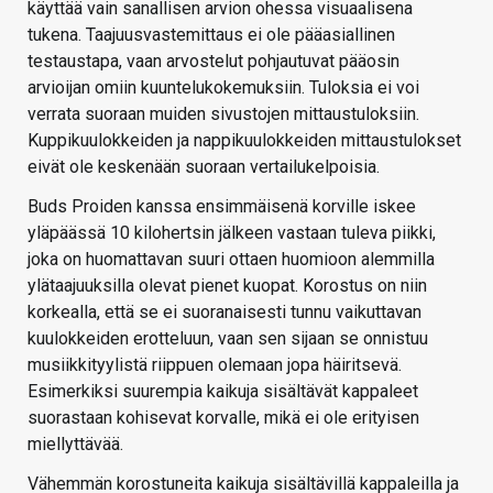
käyttää vain sanallisen arvion ohessa visuaalisena
tukena. Taajuusvastemittaus ei ole pääasiallinen
testaustapa, vaan arvostelut pohjautuvat pääosin
arvioijan omiin kuuntelukokemuksiin. Tuloksia ei voi
verrata suoraan muiden sivustojen mittaustuloksiin.
Kuppikuulokkeiden ja nappikuulokkeiden mittaustulokset
eivät ole keskenään suoraan vertailukelpoisia.
Buds Proiden kanssa ensimmäisenä korville iskee
yläpäässä 10 kilohertsin jälkeen vastaan tuleva piikki,
joka on huomattavan suuri ottaen huomioon alemmilla
ylätaajuuksilla olevat pienet kuopat. Korostus on niin
korkealla, että se ei suoranaisesti tunnu vaikuttavan
kuulokkeiden erotteluun, vaan sen sijaan se onnistuu
musiikkityylistä riippuen olemaan jopa häiritsevä.
Esimerkiksi suurempia kaikuja sisältävät kappaleet
suorastaan kohisevat korvalle, mikä ei ole erityisen
miellyttävää.
Vähemmän korostuneita kaikuja sisältävillä kappaleilla ja