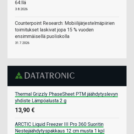
64:llä
3.8.2026
Counterpoint Research: Mobiilijärjestelmäpiirien
toimitukset laskivat jopa 15 % vuoden
ensimmäisellä puoliskolla
31.7.2026
Thermal Grizzly PhaseSheet PTM jäähdytyslevyn
yhdiste Lämpöalusta 2 g
13,90 €
ARCTIC Liquid Freezer III Pro 360 Suoritin
Nestejäähdytyspakkaus 12 cm musta 1 kpl