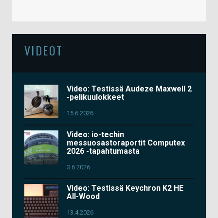
VIDEOT
Video: Testissä Audeze Maxwell 2
-pelikuulokkeet
15.6.2026
Video: io-techin
messuosastoraportit Computex
2026 -tapahtumasta
3.6.2026
Video: Testissä Keychron K2 HE
All-Wood
13.4.2026