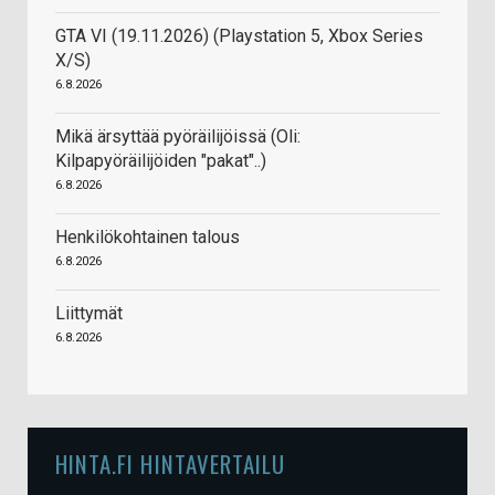
GTA VI (19.11.2026) (Playstation 5, Xbox Series
X/S)
6.8.2026
Mikä ärsyttää pyöräilijöissä (Oli:
Kilpapyöräilijöiden "pakat"..)
6.8.2026
Henkilökohtainen talous
6.8.2026
Liittymät
6.8.2026
HINTA.FI HINTAVERTAILU