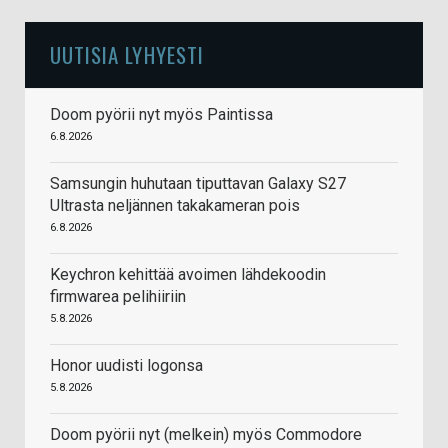
UUTISIA LYHYESTI
Doom pyörii nyt myös Paintissa
6.8.2026
Samsungin huhutaan tiputtavan Galaxy S27
Ultrasta neljännen takakameran pois
6.8.2026
Keychron kehittää avoimen lähdekoodin
firmwarea pelihiiriin
5.8.2026
Honor uudisti logonsa
5.8.2026
Doom pyörii nyt (melkein) myös Commodore