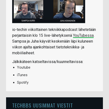
io-techin viikottainen tekniikkapodcast lähetetään
perjantaisin klo 15 live-lähetyksenä
YouTubessa
.
Sampsa ja Juha käyvät keskenään läpi kuluneen
viikon ajalta ajankohtaiset tietotekniikka- ja
mobiiliaiheet.
Jälkikäteen katseltavissa/kuunneltavissa:
Youtube
iTunes
Spotify
TECHBBS UUSIMMAT VIESTIT