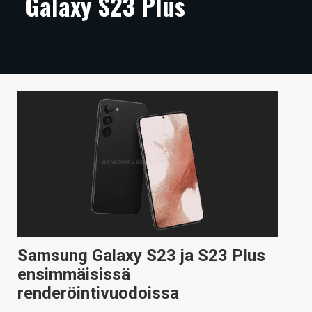
Galaxy S23 Plus
ARTIKKELIT
VIDEOT
TECHBBS
TIETOA
HINTA.FI
KAUPPA
VAIHDA TEEMA
Samsung Galaxy S23 ja S23 Plus
HAKU
ensimmäisissä
renderöintivuodoissa