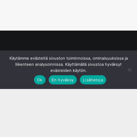
© S&J Media Oy
Käytämme evästeitä sivuston toiminnoissa, ominaisuuksissa ja
liikenteen analysoinnissa. Käyttämällä sivustoa hyväksyt
evästeiden käytön.
Ok
En hyväksy
Lisätietoja
;