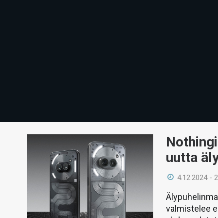
Nothingi
uutta äl
4.12.2024 - 
Älypuhelinmar
valmistelee e