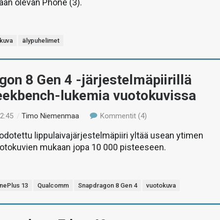
aan olevan Phone (3).
kuva
älypuhelimet
on 8 Gen 4 -järjestelmäpiirillä
Geekbench-lukemia vuotokuvissa
22:45
/
Timo Niemenmaa
Kommentit (4)
otettu lippulaivajärjestelmäpiiri yltää usean ytimen
uotokuvien mukaan jopa 10 000 pisteeseen.
nePlus 13
Qualcomm
Snapdragon 8 Gen 4
vuotokuva