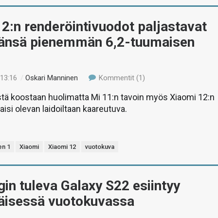
2:n renderöintivuodot paljastavat
äänsä pienemmän 6,2-tuumaisen
 13:16
/
Oskari Manninen
Kommentit (1)
tä koostaan huolimatta Mi 11:n tavoin myös Xiaomi 12:n
aisi olevan laidoiltaan kaareutuva.
en 1
Xiaomi
Xiaomi 12
vuotokuva
n tuleva Galaxy S22 esiintyy
isessä vuotokuvassa