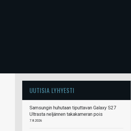
UUTISIA LYHYESTI
Samsungin huhutaan tiputtavan Galaxy S27
Ultrasta neljännen takakameran pois
7.8.2026