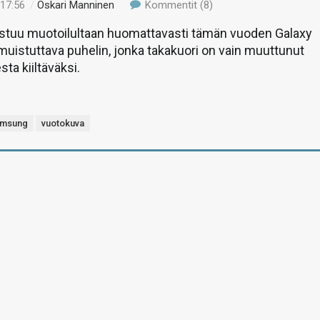
 17:56
/
Oskari Manninen
Kommentit (8)
astuu muotoilultaan huomattavasti tämän vuoden Galaxy
muistuttava puhelin, jonka takakuori on vain muuttunut
ta kiiltäväksi.
msung
vuotokuva