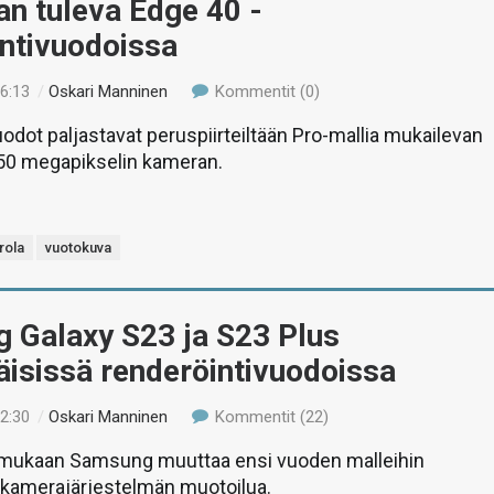
n tuleva Edge 40 -
intivuodoissa
16:13
/
Oskari Manninen
Kommentit (0)
odot paljastavat peruspiirteiltään Pro-mallia mukailevan
 50 megapikselin kameran.
rola
vuotokuva
 Galaxy S23 ja S23 Plus
isissä renderöintivuodoissa
12:30
/
Oskari Manninen
Kommentit (22)
mukaan Samsung muuttaa ensi vuoden malleihin
 kamerajärjestelmän muotoilua.