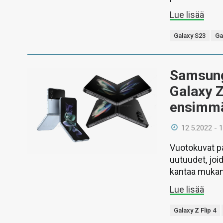
Lue lisää
Galaxy S23
Ga
Samsungi
Galaxy Z
ensimmä
12.5.2022 - 
Vuotokuvat pa
uutuudet, joi
kantaa mukan
Lue lisää
Galaxy Z Flip 4