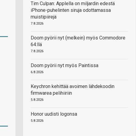
Tim Culpan: Applella on miljardin edestä
iPhone-puhelinten siruja odottamassa
muistipiirejä
7.8.2026
Doom pyörii nyt (melkein) myös Commodore
64:llä
7.8.2026
Doom pyörii nyt myös Paintissa
6.8.2026
Keychron kehittää avoimen lähdekoodin
firmwarea pelihiiriin
5.8.2026
Honor uudisti logonsa
5.8.2026