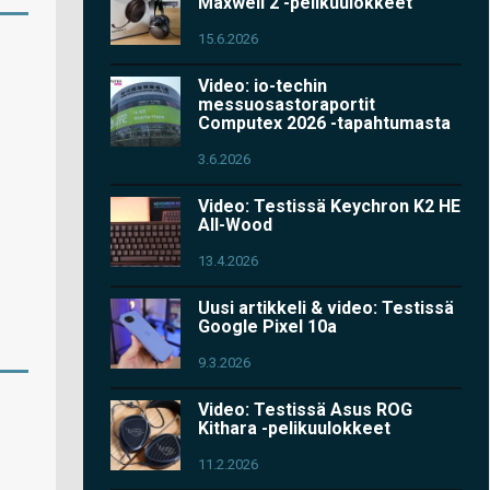
Maxwell 2 -pelikuulokkeet
15.6.2026
Video: io-techin
messuosastoraportit
Computex 2026 -tapahtumasta
3.6.2026
Video: Testissä Keychron K2 HE
All-Wood
13.4.2026
Uusi artikkeli & video: Testissä
Google Pixel 10a
9.3.2026
Video: Testissä Asus ROG
Kithara -pelikuulokkeet
11.2.2026