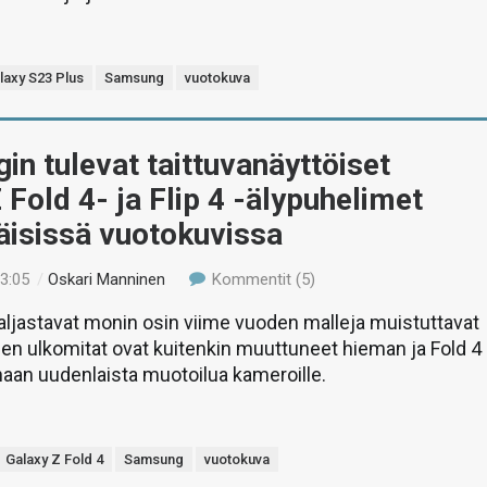
laxy S23 Plus
Samsung
vuotokuva
n tulevat taittuvanäyttöiset
 Fold 4- ja Flip 4 -älypuhelimet
isissä vuotokuvissa
13:05
/
Oskari Manninen
Kommentit (5)
ljastavat monin osin viime vuoden malleja muistuttavat
den ulkomitat ovat kuitenkin muuttuneet hieman ja Fold 4
aan uudenlaista muotoilua kameroille.
Galaxy Z Fold 4
Samsung
vuotokuva