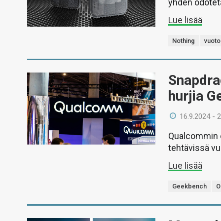
yhden odotet
Lue lisää
Nothing
vuoto
Snapdrag
hurjia 
16.9.2024 - 
Qualcommin od
tehtävissä v
Lue lisää
Geekbench
O