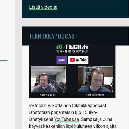
Lisää videoita
TEKNIIKKAPODCAST
io-techin viikottainen tekniikkapodcast
lähetetään perjantaisin klo 15 live-
lähetyksenä
YouTubessa
. Sampsa ja Juha
käyvät keskenään läpi kuluneen viikon ajalta