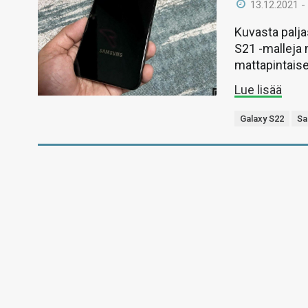
13.12.2021 -
Kuvasta palj
S21 -malleja 
mattapintaises
Lue lisää
Galaxy S22
Sa