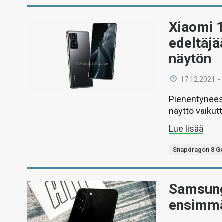
Xiaomi 1
edeltäj
näytön
17.12.2021 -
Pienentynees
näyttö vaikutt
Lue lisää
Snapdragon 8 G
Samsungi
ensimmä