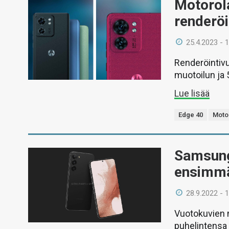
Motorola
renderö
25.4.2023 - 
Renderöintivu
muotoilun ja
Lue lisää
Edge 40
Moto
Samsung
ensimmä
28.9.2022 - 
Vuotokuvien 
puhelintensa