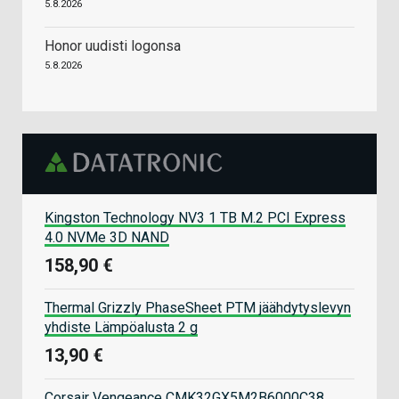
5.8.2026
Honor uudisti logonsa
5.8.2026
Kingston Technology NV3 1 TB M.2 PCI Express
4.0 NVMe 3D NAND
158,90 €
Thermal Grizzly PhaseSheet PTM jäähdytyslevyn
yhdiste Lämpöalusta 2 g
13,90 €
Corsair Vengeance CMK32GX5M2B6000C38