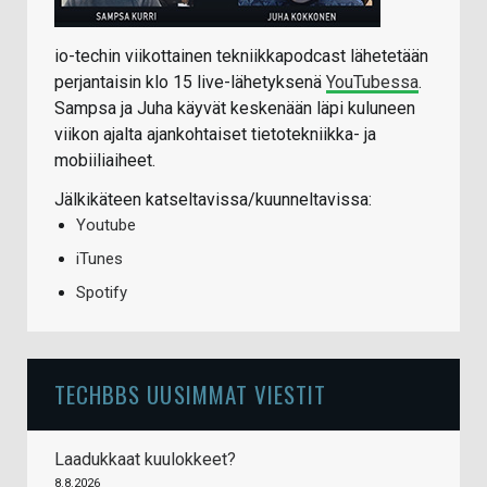
io-techin viikottainen tekniikkapodcast lähetetään
perjantaisin klo 15 live-lähetyksenä
YouTubessa
.
Sampsa ja Juha käyvät keskenään läpi kuluneen
viikon ajalta ajankohtaiset tietotekniikka- ja
mobiiliaiheet.
Jälkikäteen katseltavissa/kuunneltavissa:
Youtube
iTunes
Spotify
TECHBBS UUSIMMAT VIESTIT
Laadukkaat kuulokkeet?
8.8.2026