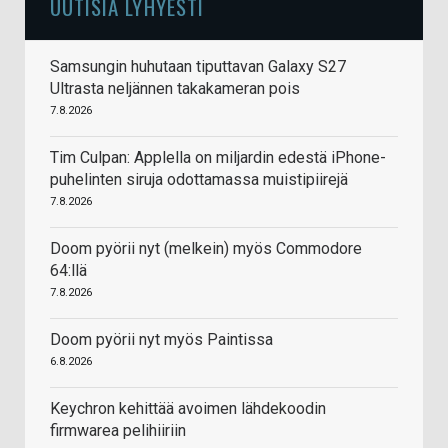
UUTISIA LYHYESTI
Samsungin huhutaan tiputtavan Galaxy S27
Ultrasta neljännen takakameran pois
7.8.2026
Tim Culpan: Applella on miljardin edestä iPhone-
puhelinten siruja odottamassa muistipiirejä
7.8.2026
Doom pyörii nyt (melkein) myös Commodore
64:llä
7.8.2026
Doom pyörii nyt myös Paintissa
6.8.2026
Keychron kehittää avoimen lähdekoodin
firmwarea pelihiiriin