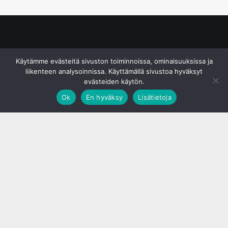
© S&J Media Oy
Käytämme evästeitä sivuston toiminnoissa, ominaisuuksissa ja
liikenteen analysoinnissa. Käyttämällä sivustoa hyväksyt
evästeiden käytön.
Ok
En hyväksy
Lisätietoja
;