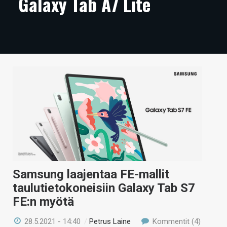
Galaxy Tab A7 Lite
ARTIKKELIT
VIDEOT
TECHBBS
TIETOA
HINTA.FI
KAUPPA
VAIHDA TEEMA
Samsung laajentaa FE-mallit
taulutietokoneisiin Galaxy Tab S7
HAKU
FE:n myötä
28.5.2021 - 14:40
/
Petrus Laine
Kommentit (4)