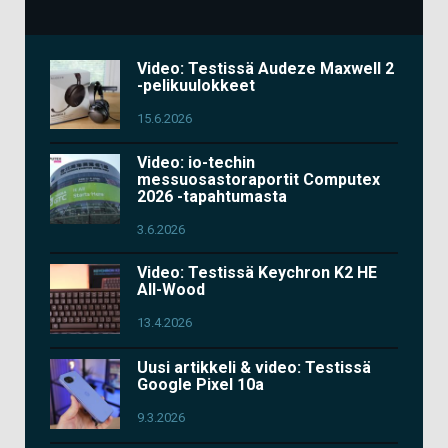
Video: Testissä Audeze Maxwell 2
-pelikuulokkeet
15.6.2026
Video: io-techin
messuosastoraportit Computex
2026 -tapahtumasta
3.6.2026
Video: Testissä Keychron K2 HE
All-Wood
13.4.2026
Uusi artikkeli & video: Testissä
Google Pixel 10a
9.3.2026