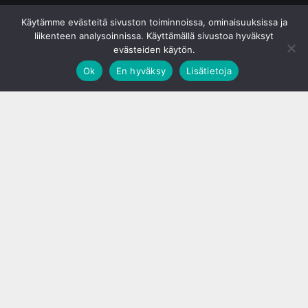
© S&J Media Oy
Käytämme evästeitä sivuston toiminnoissa, ominaisuuksissa ja
liikenteen analysoinnissa. Käyttämällä sivustoa hyväksyt
evästeiden käytön.
Ok
En hyväksy
Lisätietoja
;