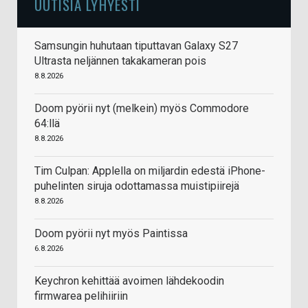
UUTISIA LYHYESTI
Samsungin huhutaan tiputtavan Galaxy S27
Ultrasta neljännen takakameran pois
8.8.2026
Doom pyörii nyt (melkein) myös Commodore
64:llä
8.8.2026
Tim Culpan: Applella on miljardin edestä iPhone-
puhelinten siruja odottamassa muistipiirejä
8.8.2026
Doom pyörii nyt myös Paintissa
6.8.2026
Keychron kehittää avoimen lähdekoodin
firmwarea pelihiiriin