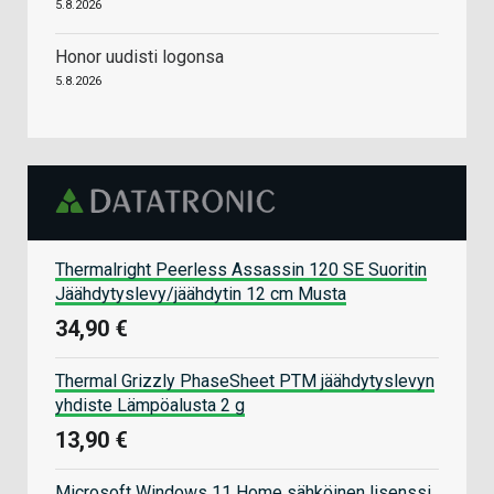
5.8.2026
Honor uudisti logonsa
5.8.2026
Thermalright Peerless Assassin 120 SE Suoritin
Jäähdytyslevy/jäähdytin 12 cm Musta
34,90 €
Thermal Grizzly PhaseSheet PTM jäähdytyslevyn
yhdiste Lämpöalusta 2 g
13,90 €
Microsoft Windows 11 Home sähköinen lisenssi