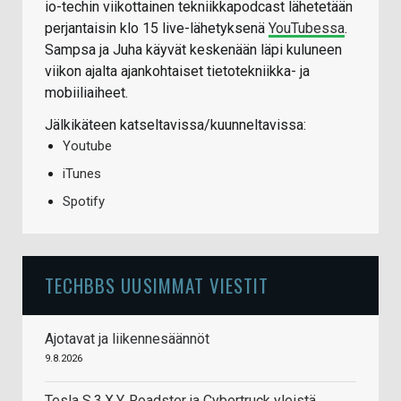
io-techin viikottainen tekniikkapodcast lähetetään
perjantaisin klo 15 live-lähetyksenä
YouTubessa
.
Sampsa ja Juha käyvät keskenään läpi kuluneen
viikon ajalta ajankohtaiset tietotekniikka- ja
mobiiliaiheet.
Jälkikäteen katseltavissa/kuunneltavissa:
Youtube
iTunes
Spotify
TECHBBS UUSIMMAT VIESTIT
Ajotavat ja liikennesäännöt
9.8.2026
Tesla S,3,X,Y, Roadster ja Cybertruck yleistä