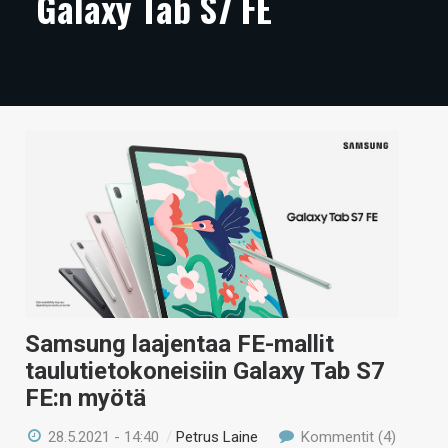
Galaxy Tab S7 FE
ARTIKKELIT
VIDEOT
TECHBBS
TIETOA
HINTA.FI
KAUPPA
VAIHDA TEEMA
Samsung laajentaa FE-mallit
taulutietokoneisiin Galaxy Tab S7
HAKU
FE:n myötä
28.5.2021 - 14:40
/
Petrus Laine
Kommentit (4)