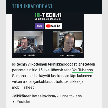
TEKNIIKKAPODCAST
io-techin viikottainen tekniikkapodcast lähetetään
perjantaisin klo 15 live-lähetyksenä
YouTubessa
.
Sampsa ja Juha käyvät keskenään läpi kuluneen
viikon ajalta ajankohtaiset tietotekniikka- ja
mobiiliaiheet.
Jälkikäteen katseltavissa/kuunneltavissa:
Youtube