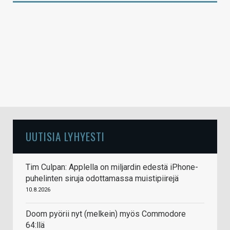
UUTISIA LYHYESTI
Tim Culpan: Applella on miljardin edestä iPhone-
puhelinten siruja odottamassa muistipiirejä
10.8.2026
Doom pyörii nyt (melkein) myös Commodore
64:llä