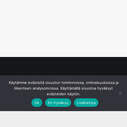
© S&J Media Oy
Käytämme evästeitä sivuston toiminnoissa, ominaisuuksissa ja
liikenteen analysoinnissa. Käyttämällä sivustoa hyväksyt
evästeiden käytön.
Ok
En hyväksy
Lisätietoja
;