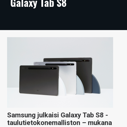
Galaxy Tab S8
ARTIKKELIT
VIDEOT
TECHBBS
TIETOA
HINTA.FI
KAUPPA
VAIHDA TEEMA
HAKU
Samsung julkaisi Galaxy Tab S8 -
taulutietokonemalliston – mukana