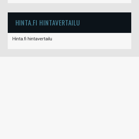
HINTA.FI HINTAVERTAILU
Hinta.fi hintavertailu