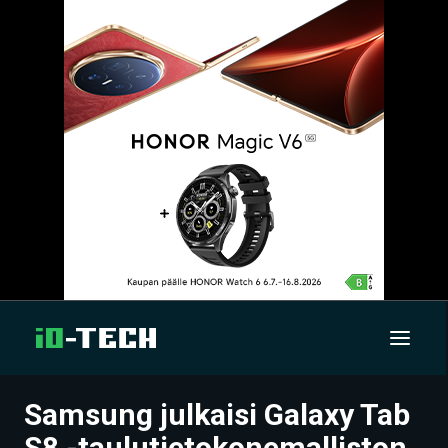
Samsung julkaisi Galaxy Tab
UUTISET
S8 -taulutietokonemalliston