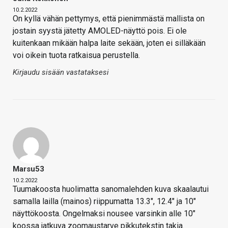
10.2.2022
On kyllä vähän pettymys, että pienimmästä mallista on
jostain syystä jätetty AMOLED-näyttö pois. Ei ole
kuitenkaan mikään halpa laite sekään, joten ei silläkään
voi oikein tuota ratkaisua perustella.
Kirjaudu sisään vastataksesi
Marsu53
10.2.2022
Tuumakoosta huolimatta sanomalehden kuva skaalautui
samalla lailla (mainos) riippumatta 13.3", 12.4" ja 10"
näyttökoosta. Ongelmaksi nousee varsinkin alle 10"
koossa jatkuva zoomaustarve pikkutekstin takia.