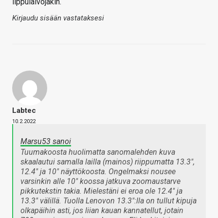
lippulaivojakin.
Kirjaudu sisään vastataksesi
Labtec
10.2.2022
Marsu53 sanoi
Tuumakoosta huolimatta sanomalehden kuva
skaalautui samalla lailla (mainos) riippumatta 13.3",
12.4" ja 10" näyttökoosta. Ongelmaksi nousee
varsinkin alle 10" koossa jatkuva zoomaustarve
pikkutekstin takia. Mielestäni ei eroa ole 12.4" ja
13.3" välillä. Tuolla Lenovon 13.3":lla on tullut kipuja
olkapäihin asti, jos liian kauan kannatellut, jotain