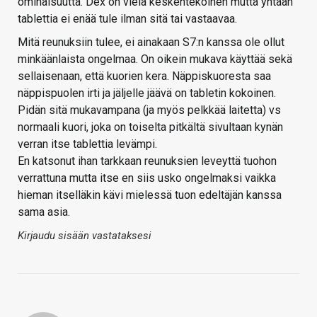
ominaisuutta. Dex on vielä keskentekoinen mutta yhtään
tablettia ei enää tule ilman sitä tai vastaavaa.
Mitä reunuksiin tulee, ei ainakaan S7:n kanssa ole ollut
minkäänlaista ongelmaa. On oikein mukava käyttää sekä
sellaisenaan, että kuorien kera. Näppiskuoresta saa
näppispuolen irti ja jäljelle jäävä on tabletin kokoinen.
Pidän sitä mukavampana (ja myös pelkkää laitetta) vs
normaali kuori, joka on toiselta pitkältä sivultaan kynän
verran itse tablettia levämpi.
En katsonut ihan tarkkaan reunuksien leveyttä tuohon
verrattuna mutta itse en siis usko ongelmaksi vaikka
hieman itselläkin kävi mielessä tuon edeltäjän kanssa
sama asia.
Kirjaudu sisään vastataksesi