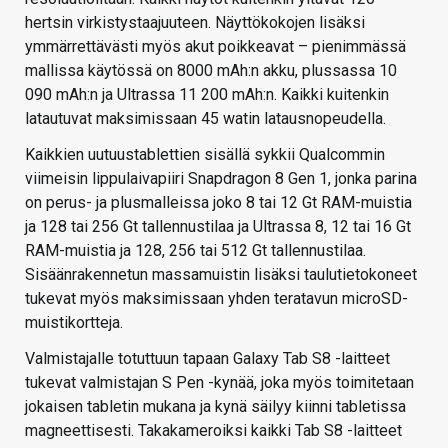
hertsin virkistystaajuuteen. Näyttökokojen lisäksi
ymmärrettävästi myös akut poikkeavat – pienimmässä
mallissa käytössä on 8000 mAh:n akku, plussassa 10
090 mAh:n ja Ultrassa 11 200 mAh:n. Kaikki kuitenkin
latautuvat maksimissaan 45 watin latausnopeudella.
Kaikkien uutuustablettien sisällä sykkii Qualcommin
viimeisin lippulaivapiiri Snapdragon 8 Gen 1, jonka parina
on perus- ja plusmalleissa joko 8 tai 12 Gt RAM-muistia
ja 128 tai 256 Gt tallennustilaa ja Ultrassa 8, 12 tai 16 Gt
RAM-muistia ja 128, 256 tai 512 Gt tallennustilaa.
Sisäänrakennetun massamuistin lisäksi taulutietokoneet
tukevat myös maksimissaan yhden teratavun microSD-
muistikortteja.
Valmistajalle totuttuun tapaan Galaxy Tab S8 -laitteet
tukevat valmistajan S Pen -kynää, joka myös toimitetaan
jokaisen tabletin mukana ja kynä säilyy kiinni tabletissa
magneettisesti. Takakameroiksi kaikki Tab S8 -laitteet