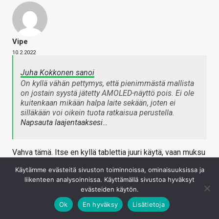
Vipe
10.2.2022
Juha Kokkonen sanoi
On kyllä vähän pettymys, että pienimmästä mallista
on jostain syystä jätetty AMOLED-näyttö pois. Ei ole
kuitenkaan mikään halpa laite sekään, joten ei
silläkään voi oikein tuota ratkaisua perustella.
Napsauta laajentaaksesi…
Vahva tämä. Itse en kyllä tablettia juuri käytä, vaan muksu
95% ajasta, mutta kyllä tuo selvä dealbreaker on, etenkin
Käytämme evästeitä sivuston toiminnoissa, ominaisuuksissa ja
kun vanhassakin on Amoled…
liikenteen analysoinnissa. Käyttämällä sivustoa hyväksyt
evästeiden käytön.
Kirjaudu sisään vastataksesi
Ok
En hyväksy
Lisätietoja