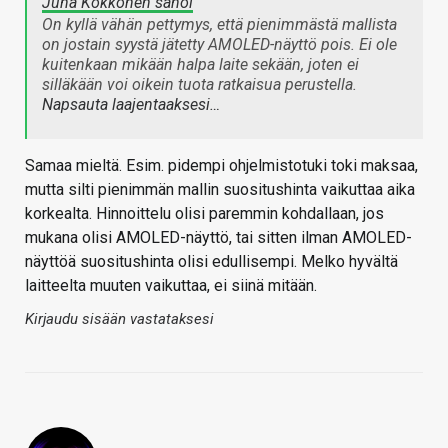
Juha Kokkonen sanoi
On kyllä vähän pettymys, että pienimmästä mallista
on jostain syystä jätetty AMOLED-näyttö pois. Ei ole
kuitenkaan mikään halpa laite sekään, joten ei
silläkään voi oikein tuota ratkaisua perustella.
Napsauta laajentaaksesi…
Samaa mieltä. Esim. pidempi ohjelmistotuki toki maksaa,
mutta silti pienimmän mallin suositushinta vaikuttaa aika
korkealta. Hinnoittelu olisi paremmin kohdallaan, jos
mukana olisi AMOLED-näyttö, tai sitten ilman AMOLED-
näyttöä suositushinta olisi edullisempi. Melko hyvältä
laitteelta muuten vaikuttaa, ei siinä mitään.
Kirjaudu sisään vastataksesi