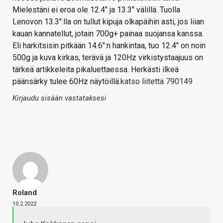
Mielestäni ei eroa ole 12.4" ja 13.3" välillä. Tuolla
Lenovon 13.3":lla on tullut kipuja olkapäihin asti, jos liian
kauan kannatellut, jotain 700g+ painaa suojansa kanssa.
Eli harkitsisin pitkään 14.6":n hankintaa, tuo 12.4" on noin
500g ja kuva kirkas, terävä ja 120Hz virkistystaajuus on
tärkeä artikkeleita pikaluettaessa. Herkästi ilkeä
päänsärky tulee 60Hz näytöillä.
katso liitettä 790149
Kirjaudu sisään vastataksesi
Roland
10.2.2022