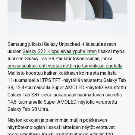
Samsung julkaisi Galaxy Unpacked -tilaisuudessaan
uusien
Galaxy S22 -lippulaivaälypuhelinten
lisäksi myös
tuoreen Galaxy Tab S8 -taulutietokonesarjan, jonka
ominaisuuksia ehti vuotaa nettiin jo tammikuun puolella
.
Mallisto koostuu kaiken kaikkiaan kolmesta mallista –
11-tuumaisella LTPS TFT -näytöllä varustettu Galaxy Tab
S8, 12,4-tuumaisella Super AMOLED -näytöllä varustettu
Galaxy Tab S8+ sekä luokassaan huomattavan suurella
14,6-tuumaisella Super AMOLED-näytöllä varustettu
Galaxy Tab S8 Ultra.
Näytön kokojen ja pienimmän mallin poikkeavan
näyttöteknologian lisäksi laitteiden näytöt erottuvat
resoluutioiltaan. Kaikki näytöt kuitenkin yltävät 120