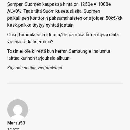
Sampan Suomen kaupassa hinta on 1250e = 1008e
ALV0%. Taas tätä Suomikusetuslisää. Suomen
paikallisen konttorin paksumahaisten örisijöiden 50k€/kk
keskipalkka täytyy nyhtää jostain.
Onko forumilaisilla ideoita/tietoa mikä firma myisi näitä
vieläkin edullisemmin?
Tosin ei ole kiirettä kun kerran Samsung ei halunnut
laittaa kunnon tarjouksia alkuun.
Kirjaudu sisään vastataksesi
Marsu53
9.2.2022