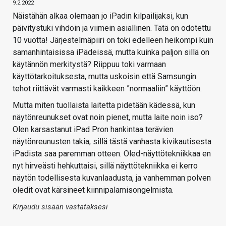
9.2.2022
Näistähän alkaa olemaan jo iPadin kilpailijaksi, kun
päivitystuki vihdoin ja viimein asiallinen. Tätä on odotettu
10 vuotta! Järjestelmäpiiri on toki edelleen heikompi kuin
samanhintaisissa iPädeissä, mutta kuinka paljon sillä on
käytännön merkitystä? Riippuu toki varmaan
käyttötarkoituksesta, mutta uskoisin että Samsungin
tehot riittävät varmasti kaikkeen ”normaaliin” käyttöön.
Mutta miten tuollaista laitetta pidetään kädessä, kun
näytönreunukset ovat noin pienet, mutta laite noin iso?
Olen karsastanut iPad Pron hankintaa terävien
näytönreunusten takia, sillä tästä vanhasta kivikautisesta
iPadista saa paremman otteen. Oled-näyttötekniikkaa en
nyt hirveästi hehkuttaisi, sillä näyttötekniikka ei kerro
näytön todellisesta kuvanlaadusta, ja vanhemman polven
oledit ovat kärsineet kiinnipalamisongelmista.
Kirjaudu sisään vastataksesi