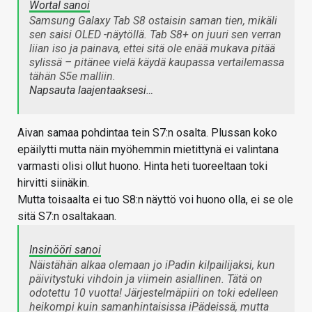
WortaI sanoi
Samsung Galaxy Tab S8 ostaisin saman tien, mikäli
sen saisi OLED -näytöllä. Tab S8+ on juuri sen verran
liian iso ja painava, ettei sitä ole enää mukava pitää
sylissä – pitänee vielä käydä kaupassa vertailemassa
tähän S5e malliin.
Napsauta laajentaaksesi…
Aivan samaa pohdintaa tein S7:n osalta. Plussan koko
epäilytti mutta näin myöhemmin mietittynä ei valintana
varmasti olisi ollut huono. Hinta heti tuoreeltaan toki
hirvitti siinäkin.
Mutta toisaalta ei tuo S8:n näyttö voi huono olla, ei se ole
sitä S7:n osaltakaan.
Insinööri sanoi
Näistähän alkaa olemaan jo iPadin kilpailijaksi, kun
päivitystuki vihdoin ja viimein asiallinen. Tätä on
odotettu 10 vuotta! Järjestelmäpiiri on toki edelleen
heikompi kuin samanhintaisissa iPädeissä, mutta