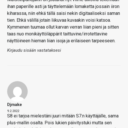
ihan paperille asti ja täyttelemään lomaketta jossain iiron
kiharassa, niin ehkä tällä saisi nekin digitaaliseksi saman
tien. Ehkä välillä jotain liikuvaa kuvaakin voisi katsoa.
Kymmenen tuumaa ollut karvan verran liian pieni ja sitten
taas nuo monikäyttöläppärit taittuvine/irrotettavine
näyttöineen hieman liian isoja ja erilaiseen tarpeeseen.
Kirjaudu sisään vastataksesi
Djmake
9.2.2022
S8 ei tarjoa mielestäni juuri mitään S7:n käyttäjälle, sama
plus-mallin osalta. Pois lukien päivitystuki mutta sen