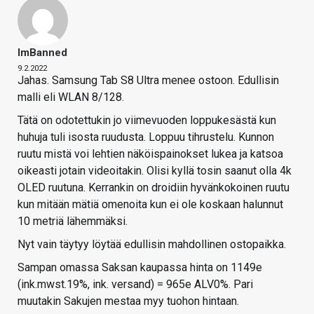
ImBanned
9.2.2022
Jahas. Samsung Tab S8 Ultra menee ostoon. Edullisin
malli eli WLAN 8/128.
Tätä on odotettukin jo viimevuoden loppukesästä kun
huhuja tuli isosta ruudusta. Loppuu tihrustelu. Kunnon
ruutu mistä voi lehtien näköispainokset lukea ja katsoa
oikeasti jotain videoitakin. Olisi kyllä tosin saanut olla 4k
OLED ruutuna. Kerrankin on droidiin hyvänkokoinen ruutu
kun mitään mätiä omenoita kun ei ole koskaan halunnut
10 metriä lähemmäksi.
Nyt vain täytyy löytää edullisin mahdollinen ostopaikka.
Sampan omassa Saksan kaupassa hinta on 1149e
(ink.mwst.19%, ink. versand) = 965e ALV0%. Pari
muutakin Sakujen mestaa myy tuohon hintaan.