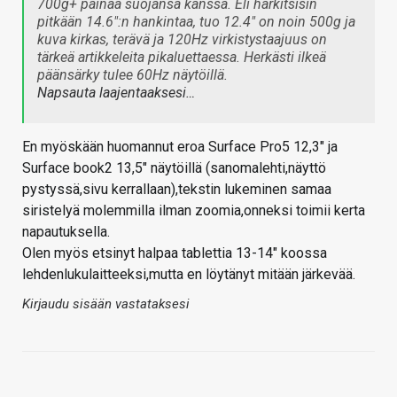
700g+ painaa suojansa kanssa. Eli harkitsisin
pitkään 14.6":n hankintaa, tuo 12.4" on noin 500g ja
kuva kirkas, terävä ja 120Hz virkistystaajuus on
tärkeä artikkeleita pikaluettaessa. Herkästi ilkeä
päänsärky tulee 60Hz näytöillä.
Napsauta laajentaaksesi…
En myöskään huomannut eroa Surface Pro5 12,3" ja
Surface book2 13,5" näytöillä (sanomalehti,näyttö
pystyssä,sivu kerrallaan),tekstin lukeminen samaa
siristelyä molemmilla ilman zoomia,onneksi toimii kerta
napautuksella.
Olen myös etsinyt halpaa tablettia 13-14" koossa
lehdenlukulaitteeksi,mutta en löytänyt mitään järkevää.
Kirjaudu sisään vastataksesi