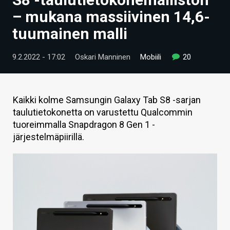
ARTIKKELIT
– mukana massiivinen 14,6-
tuumainen malli
VIDEOT
TECHBBS
9.2.2022 - 17:02
Oskari Manninen
Mobiili
20
TIETOA
HINTA.FI
Kaikki kolme Samsungin Galaxy Tab S8 -sarjan
taulutietokonetta on varustettu Qualcommin
KAUPPA
tuoreimmalla Snapdragon 8 Gen 1 -
järjestelmäpiirillä.
VAIHDA TEEMA
HAKU