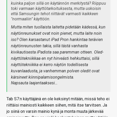
kuinka paljon sillä on käytännön merkitystä? Riippuu
toki varmaan käyttötarkoituksesta, mutta uskoisin
että Samsungin tehot riittävät varmasti kaikkeen
"normaaliin" käyttöön.
Mutta miten tuollaista laitetta pidetään kädessä, kun
näytönreunukset ovat noin pienet, mutta laite noin
iso? Olen karsastanut iPad Pron hankintaa terävien
näytönreunusten takia, sillä tästä vanhasta
kivikautisesta iPadista saa paremman otteen. Oled-
näyttötekniikkaa en nyt hirveästi hehkuttaisi, sillä
näyttötekniikka ei kerro näytön todellisesta
kuvanlaadusta, ja vanhemman polven oledit ovat
kärsineet kiinnipalamisongelmista.
Napsauta laajentaaksesi…
Tab S7:n käyttäjänä en ole keksinyt mitään, missä teho ei
riittäisi mainiosti kaikkeen siihen, mitä itse tarvitsen. Ja
jo siinä on varsin mainio kynä ja monta muuta järkevää