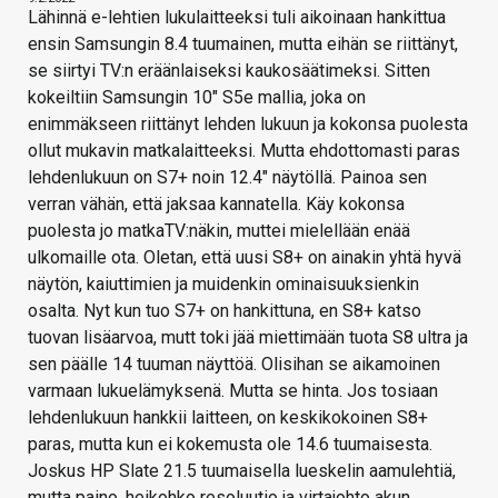
Lähinnä e-lehtien lukulaitteeksi tuli aikoinaan hankittua
ensin Samsungin 8.4 tuumainen, mutta eihän se riittänyt,
se siirtyi TV:n eräänlaiseksi kaukosäätimeksi. Sitten
kokeiltiin Samsungin 10" S5e mallia, joka on
enimmäkseen riittänyt lehden lukuun ja kokonsa puolesta
ollut mukavin matkalaitteeksi. Mutta ehdottomasti paras
lehdenlukuun on S7+ noin 12.4" näytöllä. Painoa sen
verran vähän, että jaksaa kannatella. Käy kokonsa
puolesta jo matkaTV:näkin, muttei mielellään enää
ulkomaille ota. Oletan, että uusi S8+ on ainakin yhtä hyvä
näytön, kaiuttimien ja muidenkin ominaisuuksienkin
osalta. Nyt kun tuo S7+ on hankittuna, en S8+ katso
tuovan lisäarvoa, mutt toki jää miettimään tuota S8 ultra ja
sen päälle 14 tuuman näyttöä. Olisihan se aikamoinen
varmaan lukuelämyksenä. Mutta se hinta. Jos tosiaan
lehdenlukuun hankkii laitteen, on keskikokoinen S8+
paras, mutta kun ei kokemusta ole 14.6 tuumaisesta.
Joskus HP Slate 21.5 tuumaisella lueskelin aamulehtiä,
mutta paino, heikohko resoluutio ja virtajohto akun