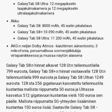
GalaxyTab S8 Ultra: 12 megapikselin
laajakulmakamera ja 12 megapikselin
ultralaajakulmakamera
Akku:
Galaxy Tab S8: 8000 mAh, 45 watin pikalataus
Galaxy Tab S8+:10 090 mAh, 45 watin pikalataus
Galaxy Tab S8 Ultra: 11 200 mAh, 45 watin pikalataus
AKG:n neljän Dolby Atmos -kaiuttimen äänentoisto, 3
mikrofonia, perusmallissa sormenjälkilukija
virtapainikkeessa ja muissa näytön alaisena
Galaxy Tab S8:n hinnat alkavat 128 Gt:n tallennustilalla
799 eurosta, Galaxy Tab S8+:n hinnat vastaavalla 128 Gt:n
tallennustilalla 999 eurosta ja Galaxy Tab S8 Ultran 1249
eurosta. 128:sta 256 gigatavuun kasvatettu tallennustila
kustantaa mallista riippumatta 50 euroa ja Ultrassa
kasvatus 512 gigatavuun kustantaa vielä 100 euroa sen
päälle. Mallista riippumatta 5G-yhteyden lisääminen
kustantaa 150 euroa lisää. Saataville Galaxy Tab S8 -