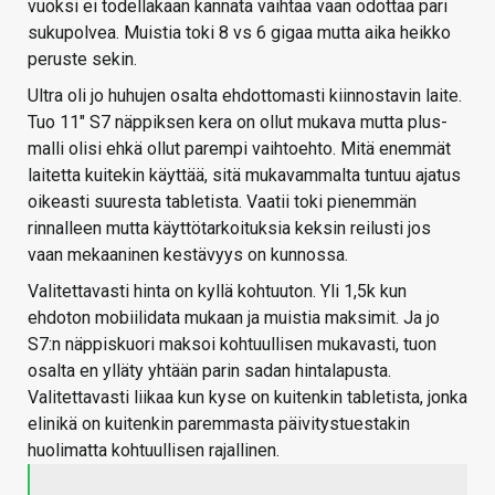
vuoksi ei todellakaan kannata vaihtaa vaan odottaa pari
sukupolvea. Muistia toki 8 vs 6 gigaa mutta aika heikko
peruste sekin.
Ultra oli jo huhujen osalta ehdottomasti kiinnostavin laite.
Tuo 11" S7 näppiksen kera on ollut mukava mutta plus-
malli olisi ehkä ollut parempi vaihtoehto. Mitä enemmät
laitetta kuitekin käyttää, sitä mukavammalta tuntuu ajatus
oikeasti suuresta tabletista. Vaatii toki pienemmän
rinnalleen mutta käyttötarkoituksia keksin reilusti jos
vaan mekaaninen kestävyys on kunnossa.
Valitettavasti hinta on kyllä kohtuuton. Yli 1,5k kun
ehdoton mobiilidata mukaan ja muistia maksimit. Ja jo
S7:n näppiskuori maksoi kohtuullisen mukavasti, tuon
osalta en ylläty yhtään parin sadan hintalapusta.
Valitettavasti liikaa kun kyse on kuitenkin tabletista, jonka
elinikä on kuitenkin paremmasta päivitystuestakin
huolimatta kohtuullisen rajallinen.