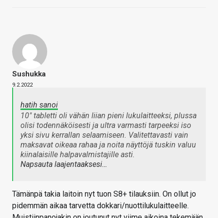
Sushukka
9.2.2022
hatih sanoi
10" tabletti oli vähän liian pieni lukulaitteeksi, plussa
olisi todennäköisesti ja ultra varmasti tarpeeksi iso
yksi sivu kerrallan selaamiseen. Valitettavasti vain
maksavat oikeaa rahaa ja noita näyttöjä tuskin valuu
kiinalaisille halpavalmistajille asti.
Napsauta laajentaaksesi…
Tämänpä takia laitoin nyt tuon S8+ tilauksiin. On ollut jo
pidemmän aikaa tarvetta dokkari/nuottilukulaitteelle.
Muistiinpanojakin on joutunut nyt viime aikoina tekemään