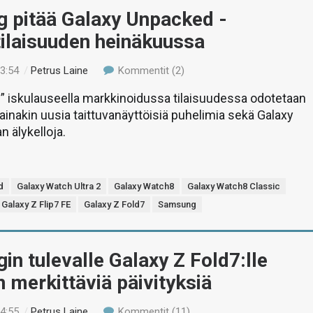
 pitää Galaxy Unpacked -
tilaisuuden heinäkuussa
23:54
/
Petrus Laine
Kommentit (2)
s” iskulauseella markkinoidussa tilaisuudessa odotetaan
i ainakin uusia taittuvanäyttöisiä puhelimia sekä Galaxy
n älykelloja.
d
Galaxy Watch Ultra 2
Galaxy Watch8
Galaxy Watch8 Classic
Galaxy Z Flip7 FE
Galaxy Z Fold7
Samsung
n tulevalle Galaxy Z Fold7:lle
 merkittäviä päivityksiä
14:55
/
Petrus Laine
Kommentit (11)