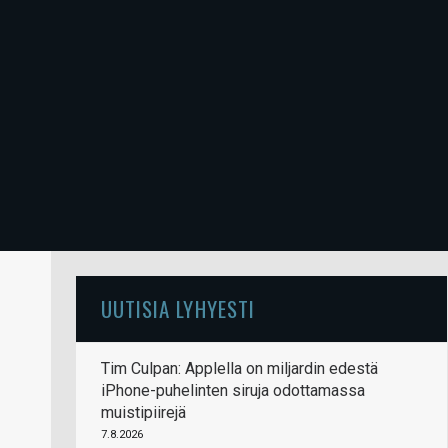
UUTISIA LYHYESTI
Tim Culpan: Applella on miljardin edestä
iPhone-puhelinten siruja odottamassa
muistipiirejä
7.8.2026