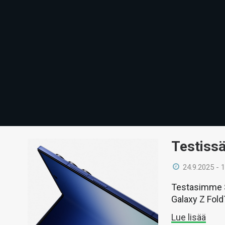
Testiss
24.9.2025 - 
Testasimme S
Galaxy Z Fold
Lue lisää