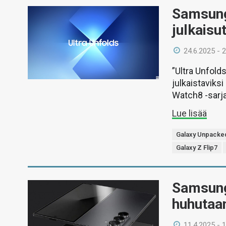
Samsung
julkaisu
24.6.2025 - 
”Ultra Unfold
julkaistaviks
Watch8 -sarja
Lue lisää
Galaxy Unpacke
Galaxy Z Flip7
Samsungi
huhutaan
11.4.2025 - 