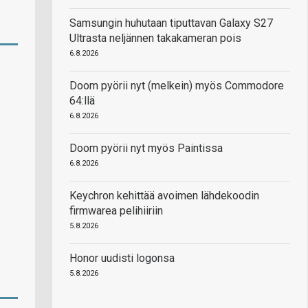
Samsungin huhutaan tiputtavan Galaxy S27
Ultrasta neljännen takakameran pois
6.8.2026
Doom pyörii nyt (melkein) myös Commodore
64:llä
6.8.2026
Doom pyörii nyt myös Paintissa
6.8.2026
Keychron kehittää avoimen lähdekoodin
firmwarea pelihiiriin
5.8.2026
Honor uudisti logonsa
5.8.2026