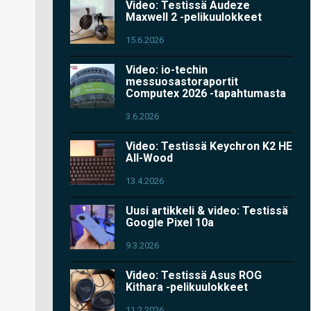
Video: Testissä Audeze
Maxwell 2 -pelikuulokkeet
15.6.2026
Video: io-techin
messuosastoraportit
Computex 2026 -tapahtumasta
3.6.2026
Video: Testissä Keychron K2 HE
All-Wood
13.4.2026
Uusi artikkeli & video: Testissä
Google Pixel 10a
9.3.2026
Video: Testissä Asus ROG
Kithara -pelikuulokkeet
11.2.2026