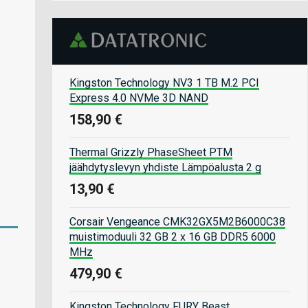
Kingston Technology NV3 1 TB M.2 PCI
Express 4.0 NVMe 3D NAND
158,90 €
Thermal Grizzly PhaseSheet PTM
jäähdytyslevyn yhdiste Lämpöalusta 2 g
13,90 €
Corsair Vengeance CMK32GX5M2B6000C38
muistimoduuli 32 GB 2 x 16 GB DDR5 6000
MHz
479,90 €
Kingston Technology FURY Beast