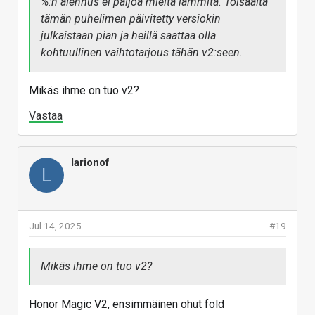
%:n alennus ei paljoa mieltä lämmitä. Toisaalta
tämän puhelimen päivitetty versiokin
Kiinnostaa dex-käyttö myös 100% joten sillä
julkaistaan pian ja heillä saattaa olla
tulee varmasti kalikkaa testattua moneen
kohtuullinen vaihtotarjous tähän v2:seen.
suuntaan.
Mikäs ihme on tuo v2?
Vastaa
larionof
L
Jul 14, 2025
#19
Mikäs ihme on tuo v2?
Honor Magic V2, ensimmäinen ohut fold