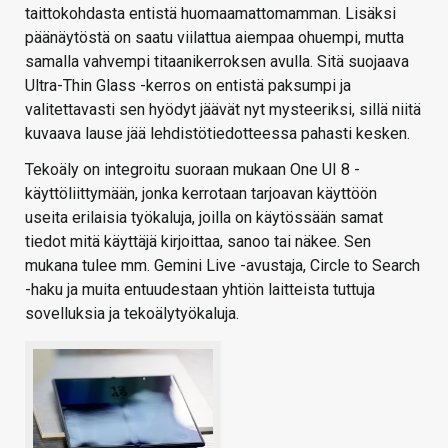
taittokohdasta entistä huomaamattomamman. Lisäksi
päänäytöstä on saatu viilattua aiempaa ohuempi, mutta
samalla vahvempi titaanikerroksen avulla. Sitä suojaava
Ultra-Thin Glass -kerros on entistä paksumpi ja
valitettavasti sen hyödyt jäävät nyt mysteeriksi, sillä niitä
kuvaava lause jää lehdistötiedotteessa pahasti kesken.
Tekoäly on integroitu suoraan mukaan One UI 8 -
käyttöliittymään, jonka kerrotaan tarjoavan käyttöön
useita erilaisia työkaluja, joilla on käytössään samat
tiedot mitä käyttäjä kirjoittaa, sanoo tai näkee. Sen
mukana tulee mm. Gemini Live -avustaja, Circle to Search
-haku ja muita entuudestaan yhtiön laitteista tuttuja
sovelluksia ja tekoälytyökaluja.