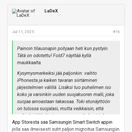
Tästä tulee siis ensimmäinen taittuva puhelin
itselläni ja jaan mielelläni kokemuksia - kunhan
LaDeX
vekottimen saan käyttööni. Ihan kova, että saa uudet
Galaxy Bud3 Prot kaupan päälle. Onhan se kallis
puhelimeksi (en ostaisi tuon hintaista läppäriä),
Jul 11, 2025
#16
mutta onneksi saa duunista melkein puoleen hintaan:
jää itselle maksettavaa n. 1400€, joten ihan hyvä diili
Painoin tilausnapin pohjaan heti kun pystyin.
(?)
Tätä on odotettu! Fold7 näyttää kyllä
Kiinnostaa dex-käyttö myös 100% joten sillä tulee
maukkaalta.
varmasti kalikkaa testattua moneen suuntaan.
Kysymysmerkeiksi jää paljonkin: vaihto
Vastaa
iPhonesta ja kaiken tavaran siirtäminen
järjestelmien välillä. Lisäksi tuo puhelimen iso
koko ja varsinkin uuden suojakuoren malli, joka
suojaa ainoastaan takaosaa. Toki etunäyttöön
on tulossa suojalasi, mutta veikkaisin, että
paljaaksi jäävät etuosan rungon kulmat tulee
App Storesta saa Samsungin Smart Switch appin
ottamaan osumaa. Tässä käy varmasti
jolla saa ilmeisesti suht paljon migroitua Samsungiin
klassisesti, eli ensin ollaan olevinaan niin