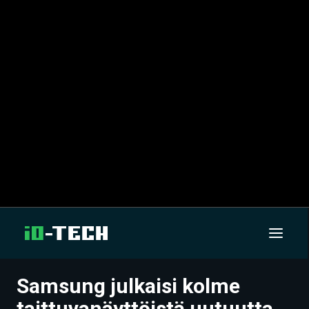
Samsung julkaisi kolme
UUTISET
taittuvanäyttöistä uutuutta