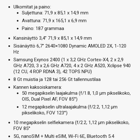
Ulkomitat ja paino:
Suljettuna: 71,9 x 85,1 x 14,9 mm
Avattuna: 71,9 x 165,1 x 6,9 mm
Paino: 187 grammaa
Kansinäyttö 3,4” 71,9 x 85,1 x 14,9 mm
Sisänäyttö 6,7” 2640×1080 Dynamic AMOLED 2X, 1-120
Hz
Samsung Exynos 2400 (1 x 3,2 GHz Cortex-X4, 2 x 2,9
GHz A720, 3 x 2,6 GHz A720, 4 x 2 GHz A520, Xclipse 940
(12 CU, 4 ROP RDNA 3), 42 TOPS NPU)
8 Gt muistia ja 128 tai 256 Gt tallennustilaa
Kannen kaksoiskamera:
50 megapikselin laajakulma (f/1.8, 1,0 µm pikselikoko,
OIS, Dual Pixel AF, FOV 85°)
12 megapikselin ultralaajakulma (f/2.2, 1,12 µm
pikselikoko, FOV 123°)
10 megapikselin selfiekamera (f/2.2, 1,12 µm pikselikoko,
FOV 85°
5G, nanoSIM + Multi eSIM, Wi-Fi 6E, Bluetooth 5.4