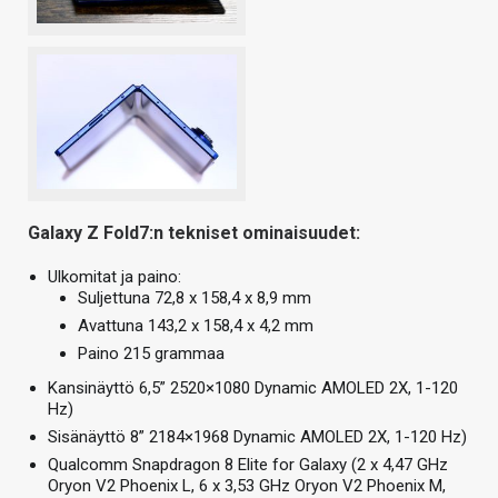
Galaxy Z Fold7:n tekniset ominaisuudet:
Ulkomitat ja paino:
Suljettuna 72,8 x 158,4 x 8,9 mm
Avattuna 143,2 x 158,4 x 4,2 mm
Paino 215 grammaa
Kansinäyttö 6,5” 2520×1080 Dynamic AMOLED 2X, 1-120
Hz)
Sisänäyttö 8” 2184×1968 Dynamic AMOLED 2X, 1-120 Hz)
Qualcomm Snapdragon 8 Elite for Galaxy (2 x 4,47 GHz
Oryon V2 Phoenix L, 6 x 3,53 GHz Oryon V2 Phoenix M,