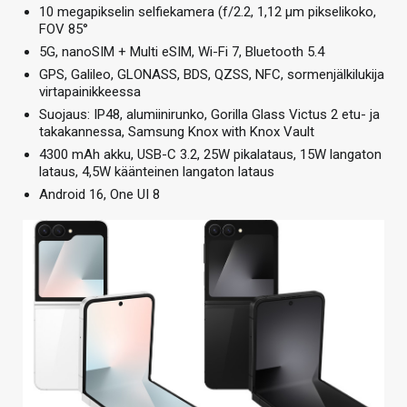
10 megapikselin selfiekamera (f/2.2, 1,12 µm pikselikoko,
FOV 85°
5G, nanoSIM + Multi eSIM, Wi-Fi 7, Bluetooth 5.4
GPS, Galileo, GLONASS, BDS, QZSS, NFC, sormenjälkilukija
virtapainikkeessa
Suojaus: IP48, alumiinirunko, Gorilla Glass Victus 2 etu- ja
takakannessa, Samsung Knox with Knox Vault
4300 mAh akku, USB-C 3.2, 25W pikalataus, 15W langaton
lataus, 4,5W käänteinen langaton lataus
Android 16, One UI 8