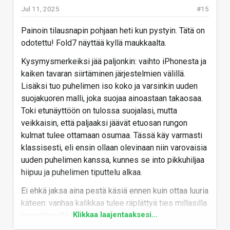
Jul 11, 2025
#15
Painoin tilausnapin pohjaan heti kun pystyin. Tätä on
odotettu! Fold7 näyttää kyllä maukkaalta.
Kysymysmerkeiksi jää paljonkin: vaihto iPhonesta ja
kaiken tavaran siirtäminen järjestelmien välillä.
Lisäksi tuo puhelimen iso koko ja varsinkin uuden
suojakuoren malli, joka suojaa ainoastaan takaosaa.
Toki etunäyttöön on tulossa suojalasi, mutta
veikkaisin, että paljaaksi jäävät etuosan rungon
kulmat tulee ottamaan osumaa. Tässä käy varmasti
klassisesti, eli ensin ollaan olevinaan niin varovaisia
uuden puhelimen kanssa, kunnes se into pikkuhiljaa
hiipuu ja puhelimen tiputtelu alkaa.
Ei ehkä jaksa aina pestä käsiä ennen kuin ottaa luuria
käteen: vanhaa kalikkaa tulee räplättyä ties millasilla
Klikkaa laajentaaksesi...
rasvanäpeillä.