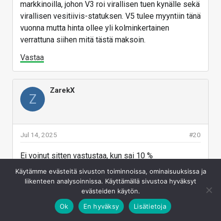
markkinoilla, johon V3 roi virallisen tuen kynälle sekä
virallisen vesitiivis-statuksen. V5 tulee myyntiin tänä
vuonna mutta hinta ollee yli kolminkertainen
verrattuna siihen mitä tästä maksoin.
Vastaa
ZarekX
Z
Jul 14, 2025
#20
Ei voinut sitten vastustaa, kun sai 10 %
lisäalennuksen ja kuulokkeet kaupan päälle, ja flex
Käytämme evästeitä sivuston toiminnoissa, ominaisuuksissa ja
jatkuu halvemmalla kuukausimaksulla.
liikenteen analysoinnissa. Käyttämällä sivustoa hyväksyt
evästeiden käytön.
Vastaa
Ok
En hyväksy
Lisätietoja