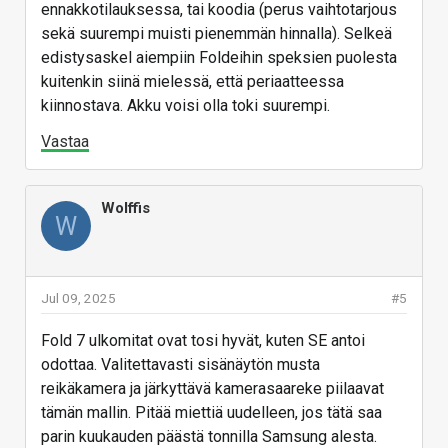
ennakkotilauksessa, tai koodia (perus vaihtotarjous
sekä suurempi muisti pienemmän hinnalla). Selkeä
edistysaskel aiempiin Foldeihin speksien puolesta
kuitenkin siinä mielessä, että periaatteessa
kiinnostava. Akku voisi olla toki suurempi.
Vastaa
Wolffis
W
Jul 09, 2025
#5
Fold 7 ulkomitat ovat tosi hyvät, kuten SE antoi
odottaa. Valitettavasti sisänäytön musta
reikäkamera ja järkyttävä kamerasaareke piilaavat
tämän mallin. Pitää miettiä uudelleen, jos tätä saa
parin kuukauden päästä tonnilla Samsung alesta.