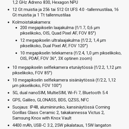
1,2 GHz Adreno 830, Hexagon NPU
12 Gt muistia ja 256 tai 512 Gt UFS 4.0 -tallennustilaa, 16
Gt muistia ja 1 Tt tallennustilaa
Kolmoistakakamera:
200 megapikselin laajakulma (f/1.7, 0,6 µm
pikselikoko, OIS, Quad Pixel AF, FOV 85°)
12 megapikselin ultralaajakulma (f/2.2, 1,4 µm
pikselikoko, Dual Pixel AF, FOV 120°)
10 megapikselin telekamera (f/2.4, 1,0 µm pikselikoko,
OIS, PDAF, FOV 36°, 3X optinen zoom)
10 megapikselin selfiekamera etunäytössä (f/2.2, 1,12 µm
pikselikoko, FOV 85°)
10 megapikselin selfiekamera sisänäytössä (f/2.2, 1,12
µm pikselikoko, FOV 100°)
5G, dual nanoSIM, MultieSIM, Wi-Fi 7, Bluetooth 5.4
GPS, Galileo, GLONASS, BDS, QZSS, NFC
Suojaus: IP48, alumiinirunko, kansinäytössä Corning
Gorillas Glass Ceramic 2, takakannessa Victus 2,
Samsung Knox with Knox Vault
4400 mAh, USB-C 3.2, 25W pikalataus, 15W langaton