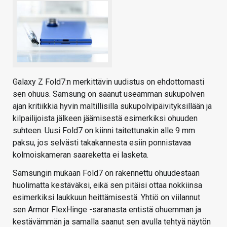
Galaxy Z Fold7:n merkittävin uudistus on ehdottomasti
sen ohuus. Samsung on saanut useamman sukupolven
ajan kritiikkiä hyvin maltillisilla sukupolvipäivityksillään ja
kilpailijoista jälkeen jäämisestä esimerkiksi ohuuden
suhteen. Uusi Fold7 on kiinni taitettunakin alle 9 mm
paksu, jos selvästi takakannesta esiin ponnistavaa
kolmoiskameran saareketta ei lasketa.
Samsungin mukaan Fold7 on rakennettu ohuudestaan
huolimatta kestäväksi, eikä sen pitäisi ottaa nokkiinsa
esimerkiksi laukkuun heittämisestä. Yhtiö on viilannut
sen Armor FlexHinge -saranasta entistä ohuemman ja
kestävämmän ja samalla saanut sen avulla tehtyä näytön