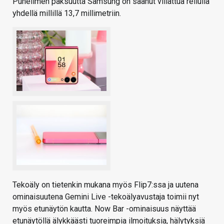
Puhelimen paksuutta Samsung on saanut viilattua reilulla
yhdellä millillä 13,7 millimetriin.
Tekoäly on tietenkin mukana myös Flip7:ssa ja uutena
ominaisuutena Gemini Live -tekoälyavustaja toimii nyt
myös etunäytön kautta. Now Bar -ominaisuus näyttää
etunäytöllä älykkäästi tuoreimpia ilmoituksia, hälytyksiä