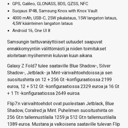
GPS, Galileo, GLONASS, BDS, QZSS, NFC
Suojaus IP48, Samsung Knox with Knox Vault
4000 mAh, USB-C, 25W pikalataus, 15W langaton lataus,
4,5W käänteinen langaton lataus
Android 16, One UI 8
Samsungin taittuvanäyttöiset uutuudet saapuvat
ennakkomyyntiin välittömästi ja niiden toimitukset
aloitetaan myöhemmin kuluvan kuun aikana.
Galaxy Z Fold7 tulee saataville Blue Shadow-, Silver
Shadow-, Jetblack- ja Mint-värivaihtoehdoissa ja sen
suositushinta on 12 + 256 Gt -konfiguraatiossa 2199
euroa, 12 + 512 Gt -konfiguraatiossa 2329 euroa ja 16 Gt
+ 1 Tt -konfiguraatiossa 2649 euiroa.
Flip7:n värivaihtoehdot ovat puolestaan Jetblack, Blue
Shadow, Coralred ja Mint. Puhelimen suositushinta on
256 Gt:n tallennustilalla 1259 ja 512 Gt:n tallennustilalla
1389 euroa. Mustana ja valkoisena saataville tulevan Flip