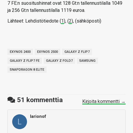
7 FE:n suositushinnat ovat 128 Gt:n tallennustilalla 1049
ja 256 Gt:n tallennustilalla 1119 euroa.
Lähteet: Lehdistötiedote (
1
), (
2
), (sähköposti)
EXYNOS 2400
EXYNOS 2500
GALAXY Z FLIP7
GALAXY Z FLIP7 FE
GALAXY Z FOLD7
SAMSUNG
SNAPDRAGON 8 ELITE
51
kommenttia
Kirjoita kommentti →
larionof
L