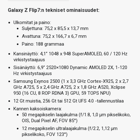
Galaxy Z Flip7:n tekniset ominaisuudet:
Ulkomitat ja paino:
Suljettuna: 75,2 x 85,5 x 13,7 mm
Avattuna: 75,2 x 166,7 x 6,7 mm
Paino: 188 grammaa
Kansinäyttö: 4,1” 1048 x 948 SuperAMOLED, 60 / 120 Hz
virkistystaajuus
Sisänäyttö: 6,9” 2520×1080 Dynamic AMOLED 2X, 1-120
Hz virkistystaajuus
Samsung Exynos 2500 (1 x 3,3 GHz Cortex-X925, 2 x 2,7
GHz A725, 5 x 2,4 GHz A725, 2 x 1,8 GHz A520, Xclipse
950 (16 CU, 8 ROP RDNA 3) GPU, 59 TOPS NPU)
12 Gt muistia, 256 Gt tai 512 Gt UFS 4.0 -tallennustilaa
Kannen kaksoiskamera:
50 megapikselin laajakulma (f/1.8, 1,0 µm pikselikoko,
OIS, Dual Pixel AF, FOV 85°)
12 megapikselin ultralaajakulma (f/2.2, 1,12 µm
pikselikoko, FOV 123°)