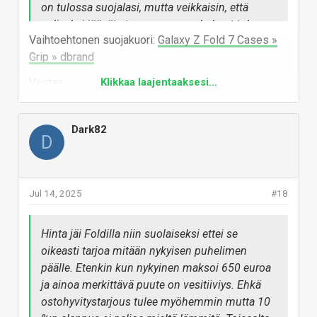
on tulossa suojalasi, mutta veikkaisin, että
paljaaksi jäävät etuosan rungon kulmat tulee
Vaihtoehtonen suojakuori:
Galaxy Z Fold 7 Cases »
ottamaan osumaa. Tässä käy varmasti
Grip » dbrand
klassisesti, eli ensin ollaan olevinaan niin
varovaisia uuden puhelimen kanssa, kunnes se
Vastaa
Klikkaa laajentaaksesi...
into pikkuhiljaa hiipuu ja puhelimen tiputtelu
alkaa.
Dark82
Ei ehkä jaksa aina pestä käsiä ennen kuin ottaa
D
luuria käteen: vanhaa kalikkaa tulee räplättyä
ties millasilla rasvanäpeillä.
Jul 14, 2025
Tästä tulee siis ensimmäinen taittuva puhelin
#18
itselläni ja jaan mielelläni kokemuksia - kunhan
vekottimen saan käyttööni. Ihan kova, että saa
Hinta jäi Foldilla niin suolaiseksi ettei se
uudet Galaxy Bud3 Prot kaupan päälle. Onhan
oikeasti tarjoa mitään nykyisen puhelimen
se kallis puhelimeksi (en ostaisi tuon hintaista
päälle. Etenkin kun nykyinen maksoi 650 euroa
läppäriä), mutta onneksi saa duunista melkein
ja ainoa merkittävä puute on vesitiiviys. Ehkä
puoleen hintaan: jää itselle maksettavaa n.
ostohyvitystarjous tulee myöhemmin mutta 10
1400€, joten ihan hyvä diili (?)