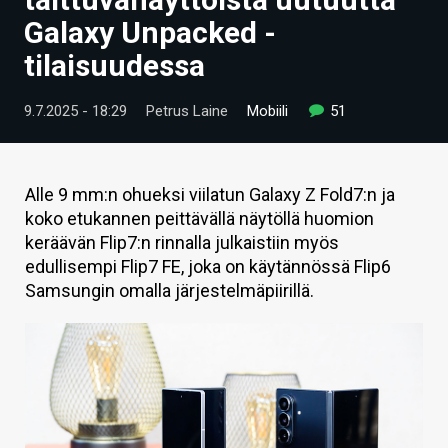
ARTIKKELIT
Galaxy Unpacked -
tilaisuudessa
VIDEOT
TECHBBS
9.7.2025 - 18:29
Petrus Laine
Mobiili
51
TIETOA
HINTA.FI
Alle 9 mm:n ohueksi viilatun Galaxy Z Fold7:n ja
koko etukannen peittävällä näytöllä huomion
KAUPPA
keräävän Flip7:n rinnalla julkaistiin myös
edullisempi Flip7 FE, joka on käytännössä Flip6
VAIHDA TEEMA
Samsungin omalla järjestelmäpiirillä.
HAKU