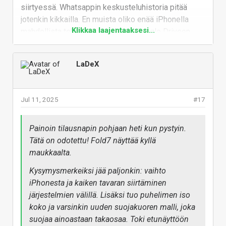
siirtyessä. Whatsappin keskusteluhistoria pitää
varovaisia uuden puhelimen kanssa, kunnes se
jotenkin kikkailla. En muista oliko enää iPhonella
into pikkuhiljaa hiipuu ja puhelimen tiputtelu
Klikkaa laajentaaksesi...
mahdollista tehdä siitä backupia Google Driveen
alkaa.
kuten Androidissa.
Ei ehkä jaksa aina pestä käsiä ennen kuin ottaa
Vastaa
luuria käteen: vanhaa kalikkaa tulee räplättyä
LaDeX
ties millasilla rasvanäpeillä.
Tästä tulee siis ensimmäinen taittuva puhelin
Jul 11, 2025
#17
itselläni ja jaan mielelläni kokemuksia - kunhan
vekottimen saan käyttööni. Ihan kova, että saa
Painoin tilausnapin pohjaan heti kun pystyin.
uudet Galaxy Bud3 Prot kaupan päälle. Onhan
Tätä on odotettu! Fold7 näyttää kyllä
se kallis puhelimeksi (en ostaisi tuon hintaista
maukkaalta.
läppäriä), mutta onneksi saa duunista melkein
puoleen hintaan: jää itselle maksettavaa n.
Kysymysmerkeiksi jää paljonkin: vaihto
1400€, joten ihan hyvä diili (?)
iPhonesta ja kaiken tavaran siirtäminen
järjestelmien välillä. Lisäksi tuo puhelimen iso
Kiinnostaa dex-käyttö myös 100% joten sillä
koko ja varsinkin uuden suojakuoren malli, joka
tulee varmasti kalikkaa testattua moneen
suojaa ainoastaan takaosaa. Toki etunäyttöön
suuntaan.