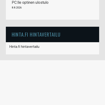
PC:lle optinen ulostulo
8.8.2026
HINTA.FI HINTAVERTAILU
Hinta.fi hintavertailu