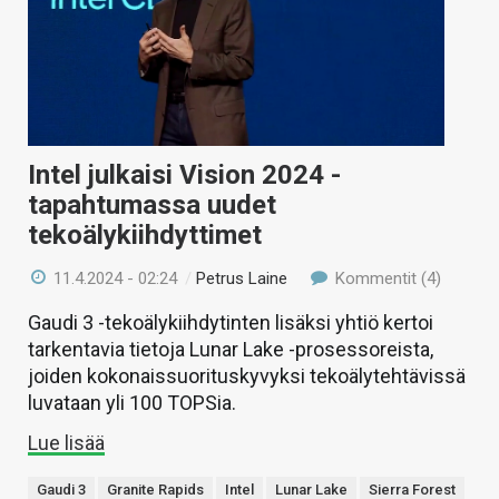
KAUPPA
VAIHDA TEEMA
Intel julkaisi Vision 2024 -
HAKU
tapahtumassa uudet
tekoälykiihdyttimet
11.4.2024 - 02:24
/
Petrus Laine
Kommentit (4)
Gaudi 3 -tekoälykiihdytinten lisäksi yhtiö kertoi
tarkentavia tietoja Lunar Lake -prosessoreista,
joiden kokonaissuorituskyvyksi tekoälytehtävissä
luvataan yli 100 TOPSia.
Lue lisää
Gaudi 3
Granite Rapids
Intel
Lunar Lake
Sierra Forest