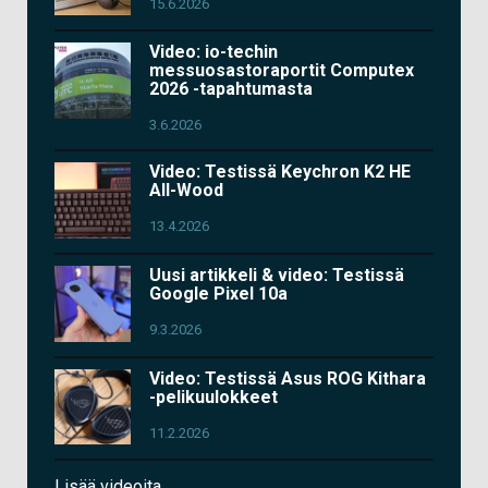
15.6.2026
Video: io-techin
messuosastoraportit Computex
2026 -tapahtumasta
3.6.2026
Video: Testissä Keychron K2 HE
All-Wood
13.4.2026
Uusi artikkeli & video: Testissä
Google Pixel 10a
9.3.2026
Video: Testissä Asus ROG Kithara
-pelikuulokkeet
11.2.2026
Lisää videoita