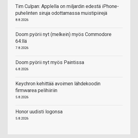
Tim Culpan: Applella on miljardin edestä iPhone-
puhelinten siruja odottamassa muistipiirejä
8.8.2026
Doom pyörii nyt (melkein) myös Commodore
64:llä
7.8.2026
Doom pyörii nyt myös Paintissa
6.8.2026
Keychron kehittää avoimen lähdekoodin
firmwarea pelihiiriin
5.8.2026
Honor uudisti logonsa
5.8.2026