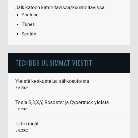
Jälkikäteen katseltavissa/kuunneltavissa:
Youtube
iTunes
Spotify
TECHBBS UUSIMMAT VIESTIT
Yleistä keskustelua sähköautoista
8.8.2026
Tesla S,3,X,Y, Roadster ja Cybertruck yleistä
8.8.2026
Lidl:n ruuat
8.8.2026