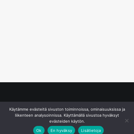
© S&J Media Oy
Käytämme evästeitä sivuston toiminnoissa, ominaisuuksissa ja
liikenteen analysoinnissa. Käyttämällä sivustoa hyväksyt
evästeiden käytön.
Ok
En hyväksy
Lisätietoja