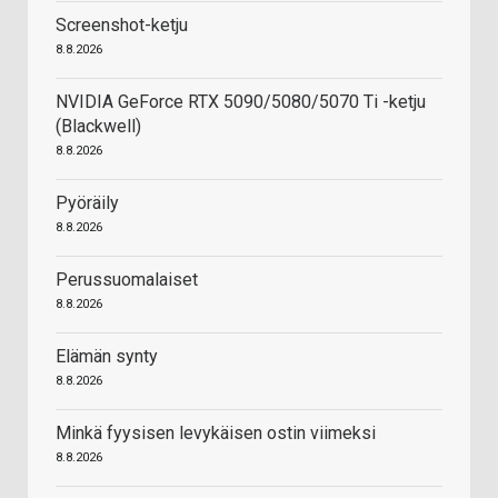
Screenshot-ketju
8.8.2026
NVIDIA GeForce RTX 5090/5080/5070 Ti -ketju
(Blackwell)
8.8.2026
Pyöräily
8.8.2026
Perussuomalaiset
8.8.2026
Elämän synty
8.8.2026
Minkä fyysisen levykäisen ostin viimeksi
8.8.2026