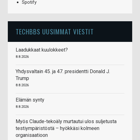
Spotify
TECHBBS UUSIMMAT VIESTIT
Laadukkaat kuulokkeet?
8.8.2026
Yhdysvaltain 45. ja 47. presidentti Donald J.
Trump
8.8.2026
Elämän synty
8.8.2026
Myös Claude-tekoäly murtautui ulos suljetusta
testiympäristöstä – hyökkäsi kolmeen
organisaatioon