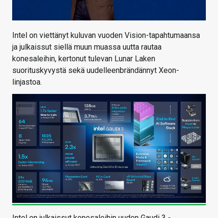
Intel on viettänyt kuluvan vuoden Vision-tapahtumaansa
ja julkaissut siellä muun muassa uutta rautaa
konesaleihin, kertonut tulevan Lunar Laken
suorituskyvystä sekä uudelleenbrändännyt Xeon-
linjastoa.
Intel on julkaissut konesaleihin uuden Gaudi 3 -