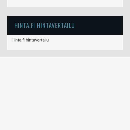
HINTA.FI HINTAVERTAILU
Hinta.fi hintavertailu