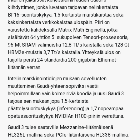
kiihdyttimen, jonka luvataan tarjoavan nelinkertaista
BF16-suorituskykyä, 1,5-kertaista muistikaistaa sekä
kaksinkertaista verkkokaistaa ulospäin. Piiri on
varustettu kahdeksalla Matrix Math Enginellä, jotka
sisältävät 64 yhtiön 5. sukupolven Tensori-prosessoria,
96 Mt SRAM-välimuistia 12,8 Tt/s kaistalla sekä 128 Gt
HBM2e-muistia 3,7 Tt/s kaistalla. Yhteyksiä ulos on
tarjolla peräti 24 standardia 200 gigabitin Ethernet-
liitännän verran.
Ïntelin markkinointidiojen mukaan sovellusten
muuttaminen Gaudi-yhteensopiviksi vaatii
helpoimmillaan vain kolme riviä koodia ja uusi Gaudi 3
tarjoaa sen mukaan jopa 1,5-kertaista
päättelysuorituskykyä (inferencing) ja 1,7 nopeampaa
opetussuorituskykyä NVIDIAn H100-piiriin verrattuna.
Gaudi 3 tulee saataville Mezzanine-liitännäisenä
HL325L-mallina sekä PCIe-liitäntäisenä HL338-mallina.