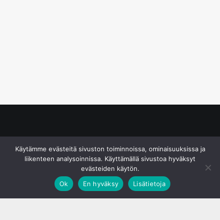
© S&J Media Oy
Käytämme evästeitä sivuston toiminnoissa, ominaisuuksissa ja
liikenteen analysoinnissa. Käyttämällä sivustoa hyväksyt
evästeiden käytön.
Ok
En hyväksy
Lisätietoja
;