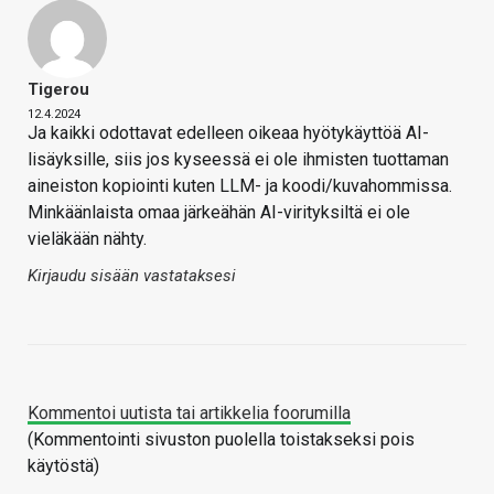
Tigerou
12.4.2024
Ja kaikki odottavat edelleen oikeaa hyötykäyttöä AI-
lisäyksille, siis jos kyseessä ei ole ihmisten tuottaman
aineiston kopiointi kuten LLM- ja koodi/kuvahommissa.
Minkäänlaista omaa järkeähän AI-virityksiltä ei ole
vieläkään nähty.
Kirjaudu sisään vastataksesi
Kommentoi uutista tai artikkelia foorumilla
(Kommentointi sivuston puolella toistakseksi pois
käytöstä)