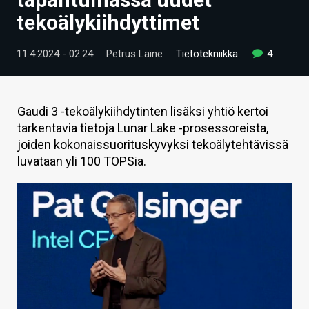
ARTIKKELIT
tekoälykiihdyttimet
VIDEOT
11.4.2024 - 02:24
Petrus Laine
Tietotekniikka
4
TECHBBS
TIETOA
Gaudi 3 -tekoälykiihdytinten lisäksi yhtiö kertoi
tarkentavia tietoja Lunar Lake -prosessoreista,
HINTA.FI
joiden kokonaissuorituskyvyksi tekoälytehtävissä
luvataan yli 100 TOPSia.
KAUPPA
VAIHDA TEEMA
HAKU