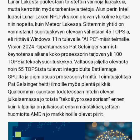
Lunar Lakesta puolestaan toistettiin vanhoja lupauksia,
mutta kerrottiin myös tarkentavia tietoja. Alun perin Intel
lupasi Lunar Laken NPU-yksikön olevan yli kolme kertaa
niin nopeita, kuin Meteor Lakessa. Sittemmin yhtiö on
varmistanut suorituskyvyn olevaan vähintään 45 TOPSia,
eli riittävä Windows 11:n tulevalle ”AI PC”-määritelmälle.
Vision 2024 -tapahtumassa Pat Gelsinger varmisti
keynotensa aikana koko prosessorin tarjovan yli 100
TOPSia tekoälysuorituskykyä. Valtaosa jäljellä olevasta
noin 55 TOPSista tulevat integroidulta Battlemage
GPU:lta ja pieni osuus prosessoriytimiltä. Toimitusjohtaja
Pat Gelsinger heitti ilmoille myös pientä piikkiä
Qualcommin suuntaan todetessaan Intelin olevan
julkaisemassa jo toista ”tekoälyprosessoriaan” ennen
kuin kilpailija on julkaissut ensimmäistäkään, jättäen
huomiotta AMD:n jo markkinoilla olevat piirit.