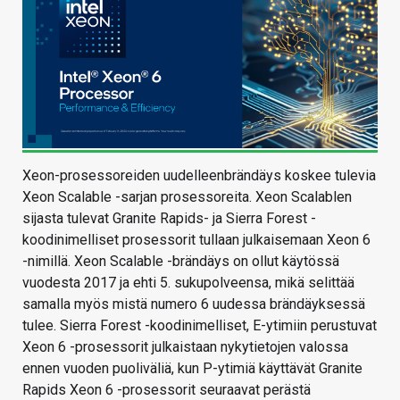
Xeon-prosessoreiden uudelleenbrändäys koskee tulevia
Xeon Scalable -sarjan prosessoreita. Xeon Scalablen
sijasta tulevat Granite Rapids- ja Sierra Forest -
koodinimelliset prosessorit tullaan julkaisemaan Xeon 6
-nimillä. Xeon Scalable -brändäys on ollut käytössä
vuodesta 2017 ja ehti 5. sukupolveensa, mikä selittää
samalla myös mistä numero 6 uudessa brändäyksessä
tulee. Sierra Forest -koodinimelliset, E-ytimiin perustuvat
Xeon 6 -prosessorit julkaistaan nykytietojen valossa
ennen vuoden puoliväliä, kun P-ytimiä käyttävät Granite
Rapids Xeon 6 -prosessorit seuraavat perästä