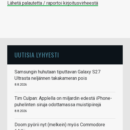
Lähetä palautetta / raportoi kirjoitusvirheestä
UUTISIA LYHYESTI
Samsungin huhutaan tiputtavan Galaxy S27
Ultrasta neljännen takakameran pois
8.8.2026
Tim Culpan: Applella on miljardin edestä iPhone-
puhelinten siruja odottamassa muistipiirejä
8.8.2026
Doom pyörii nyt (melkein) myös Commodore