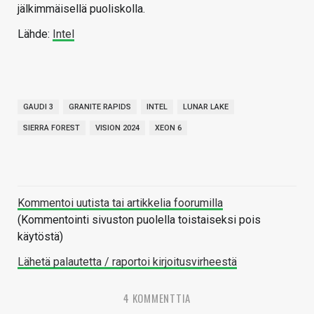
jälkimmäisellä puoliskolla.
Lähde:
Intel
GAUDI 3
GRANITE RAPIDS
INTEL
LUNAR LAKE
SIERRA FOREST
VISION 2024
XEON 6
Kommentoi uutista tai artikkelia foorumilla
(Kommentointi sivuston puolella toistaiseksi pois
käytöstä)
Lähetä palautetta / raportoi kirjoitusvirheestä
4 KOMMENTTIA