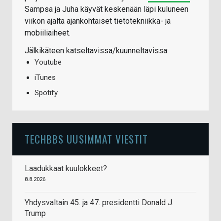
Sampsa ja Juha käyvät keskenään läpi kuluneen
viikon ajalta ajankohtaiset tietotekniikka- ja
mobiiliaiheet.
Jälkikäteen katseltavissa/kuunneltavissa:
Youtube
iTunes
Spotify
TECHBBS UUSIMMAT VIESTIT
Laadukkaat kuulokkeet?
8.8.2026
Yhdysvaltain 45. ja 47. presidentti Donald J.
Trump