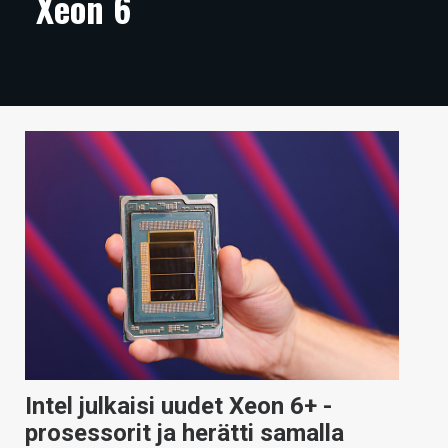
Xeon 6
ARTIKKELIT
VIDEOT
TECHBBS
TIETOA
HINTA.FI
KAUPPA
VAIHDA TEEMA
HAKU
Intel julkaisi uudet Xeon 6+ -
prosessorit ja herätti samalla