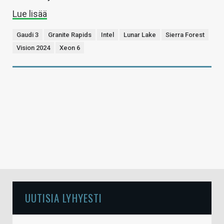
Lue lisää
Gaudi 3
Granite Rapids
Intel
Lunar Lake
Sierra Forest
Vision 2024
Xeon 6
UUTISIA LYHYESTI