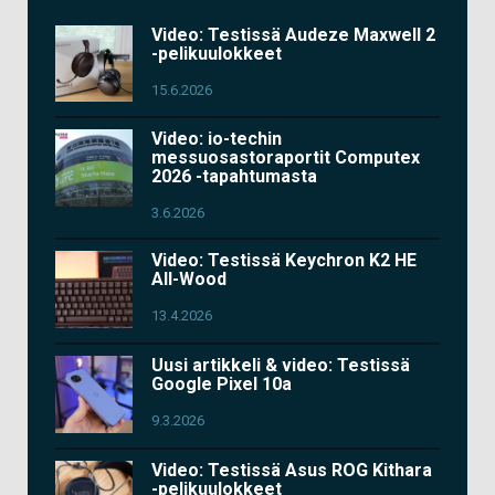
Video: Testissä Audeze Maxwell 2
-pelikuulokkeet
15.6.2026
Video: io-techin
messuosastoraportit Computex
2026 -tapahtumasta
3.6.2026
Video: Testissä Keychron K2 HE
All-Wood
13.4.2026
Uusi artikkeli & video: Testissä
Google Pixel 10a
9.3.2026
Video: Testissä Asus ROG Kithara
-pelikuulokkeet