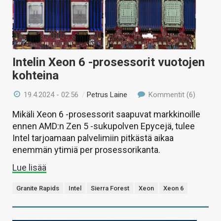
Intelin Xeon 6 -prosessorit vuotojen
kohteina
19.4.2024 - 02:56
/
Petrus Laine
Kommentit (6)
Mikäli Xeon 6 -prosessorit saapuvat markkinoille
ennen AMD:n Zen 5 -sukupolven Epycejä, tulee
Intel tarjoamaan palvelimiin pitkästä aikaa
enemmän ytimiä per prosessorikanta.
Lue lisää
Granite Rapids
Intel
Sierra Forest
Xeon
Xeon 6