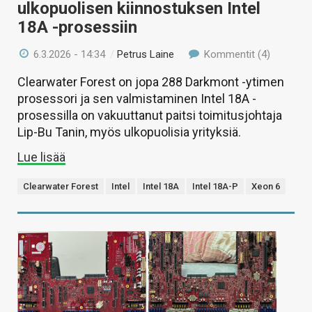
ulkopuolisen kiinnostuksen Intel
18A -prosessiin
6.3.2026 - 14:34
/
Petrus Laine
Kommentit (4)
Clearwater Forest on jopa 288 Darkmont -ytimen
prosessori ja sen valmistaminen Intel 18A -
prosessilla on vakuuttanut paitsi toimitusjohtaja
Lip-Bu Tanin, myös ulkopuolisia yrityksiä.
Lue lisää
Clearwater Forest
Intel
Intel 18A
Intel 18A-P
Xeon 6