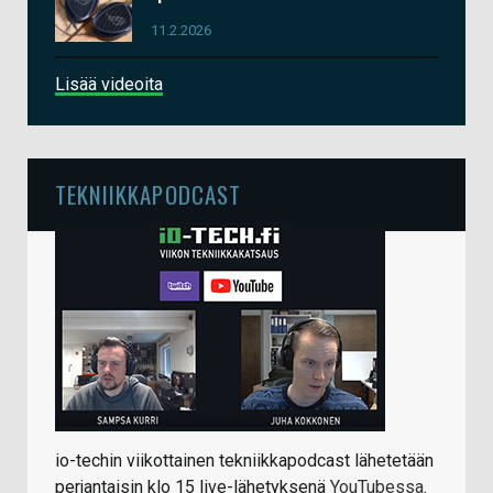
11.2.2026
Lisää videoita
TEKNIIKKAPODCAST
io-techin viikottainen tekniikkapodcast lähetetään
perjantaisin klo 15 live-lähetyksenä
YouTubessa
.