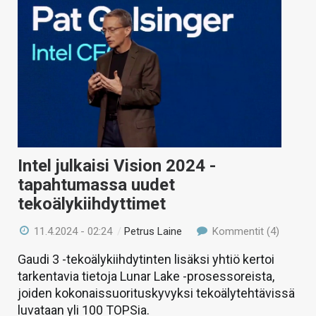
Intel julkaisi Vision 2024 -
tapahtumassa uudet
tekoälykiihdyttimet
11.4.2024 - 02:24
/
Petrus Laine
Kommentit (4)
Gaudi 3 -tekoälykiihdytinten lisäksi yhtiö kertoi
tarkentavia tietoja Lunar Lake -prosessoreista,
joiden kokonaissuorituskyvyksi tekoälytehtävissä
luvataan yli 100 TOPSia.