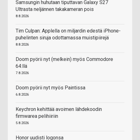
Samsungin huhutaan tiputtavan Galaxy S27
Ultrasta neljännen takakameran pois
8.8.2026
Tim Culpan: Applella on miljardin edestä iPhone-
puhelinten siruja odottamassa muistipiirejä
8.8.2026
Doom pyörii nyt (melkein) myös Commodore
64:llä
7.8.2026
Doom pyörii nyt myös Paintissa
6.8.2026
Keychron kehittää avoimen lähdekoodin
firmwarea pelihiiriin
5.8.2026
Honor uudisti logonsa