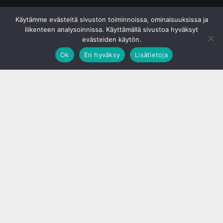
© S&J Media Oy
Käytämme evästeitä sivuston toiminnoissa, ominaisuuksissa ja
liikenteen analysoinnissa. Käyttämällä sivustoa hyväksyt
evästeiden käytön.
Ok
En hyväksy
Lisätietoja
;