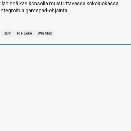
 lähinnä käsikonsolia muistuttavassa kokoluokassa
integroitua gamepad-ohjainta.
GDP
Ice Lake
Win Max