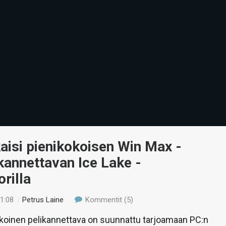
aisi pienikokoisen Win Max -
kannettavan Ice Lake -
rilla
21:08
/
Petrus Laine
Kommentit (5)
koinen pelikannettava on suunnattu tarjoamaan PC:n