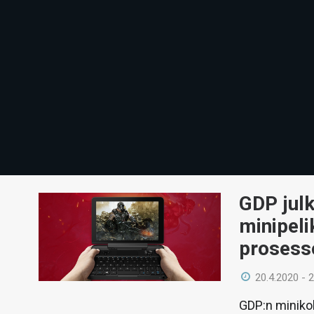
GDP julk
minipeli
prosesso
20.4.2020 - 
GDP:n miniko