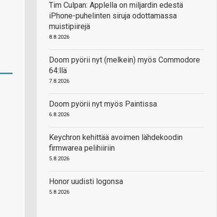
Tim Culpan: Applella on miljardin edestä
iPhone-puhelinten siruja odottamassa
muistipiirejä
8.8.2026
Doom pyörii nyt (melkein) myös Commodore
64:llä
7.8.2026
Doom pyörii nyt myös Paintissa
6.8.2026
Keychron kehittää avoimen lähdekoodin
firmwarea pelihiiriin
5.8.2026
Honor uudisti logonsa
5.8.2026