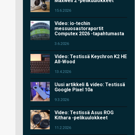
Maxwell 2 -pelikuulokkeet
15.6.2026
Video: io-techin
messuosastoraportit
Computex 2026 -tapahtumasta
3.6.2026
Video: Testissä Keychron K2 HE
All-Wood
13.4.2026
Uusi artikkeli & video: Testissä
Google Pixel 10a
9.3.2026
Video: Testissä Asus ROG
Kithara -pelikuulokkeet
11.2.2026