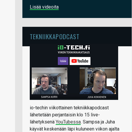
Lisää videoita
TEKNIIKKAPODCAST
io-techin viikottainen tekniikkapodcast
lähetetään perjantaisin klo 15 live-
lähetyksenä
YouTubessa
. Sampsa ja Juha
käyvät keskenään läpi kuluneen viikon ajalta