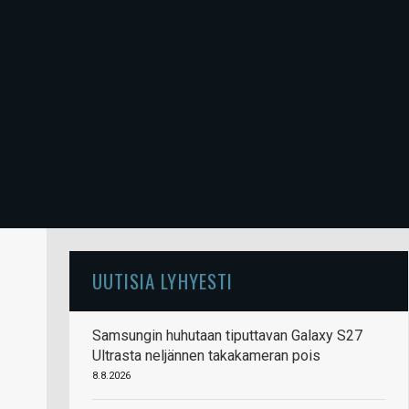
UUTISIA LYHYESTI
Samsungin huhutaan tiputtavan Galaxy S27
Ultrasta neljännen takakameran pois
8.8.2026