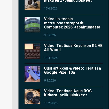
Maxwell 2 -pelikuulokkeet
15.6.2026
Video: io-techin
messuosastoraportit
Computex 2026 -tapahtumasta
3.6.2026
Video: Testissä Keychron K2 HE
All-Wood
13.4.2026
Uusi artikkeli & video: Testissä
Google Pixel 10a
9.3.2026
Video: Testissä Asus ROG
Kithara -pelikuulokkeet
11.2.2026