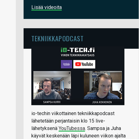
Lisää videoita
TEKNIIKKAPODCAST
io-techin viikottainen tekniikkapodcast
lähetetään perjantaisin klo 15 live-
lähetyksenä
YouTubessa
. Sampsa ja Juha
käyvät keskenään läpi kuluneen viikon ajalta