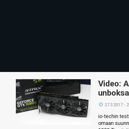
Video: 
unboksa
27.3.2017 - 
io-techin tes
omaan suunni