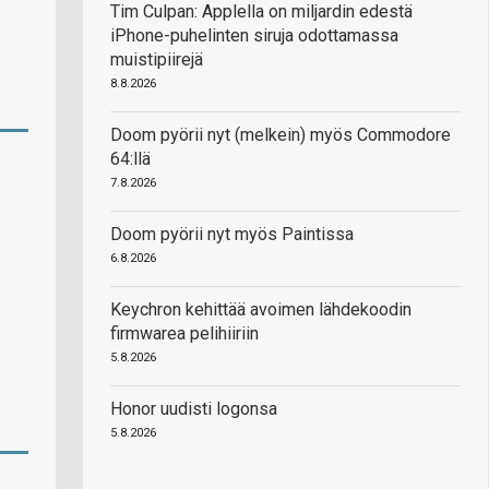
Tim Culpan: Applella on miljardin edestä
iPhone-puhelinten siruja odottamassa
muistipiirejä
8.8.2026
Doom pyörii nyt (melkein) myös Commodore
64:llä
7.8.2026
Doom pyörii nyt myös Paintissa
6.8.2026
Keychron kehittää avoimen lähdekoodin
firmwarea pelihiiriin
5.8.2026
Honor uudisti logonsa
5.8.2026