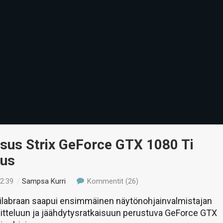
Asus Strix GeForce GTX 1080 Ti
us
22:39
/
Sampsa Kurri
Kommentit (26)
tilabraan saapui ensimmäinen näytönohjainvalmistajan
tteluun ja jäähdytysratkaisuun perustuva GeForce GTX