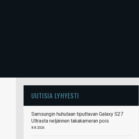
UUTISIA LYHYESTI
Samsungin huhutaan tiputtavan Galaxy S27
Ultrasta neljännen takakameran pois
8.8.2026