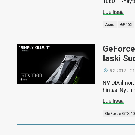
1080 Ti -näyt
Lue lisää
Asus
GP102
GeForce
laski S
8.3.2017 - 21
NVIDIA ilmoit
hintaa. Nyt 
Lue lisää
GeForce GTX 10