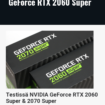
GeForce RTX 2060 Super
ARTIKKELIT
VIDEOT
TECHBBS
TIETOA
HINTA.FI
KAUPPA
VAIHDA TEEMA
HAKU
Testissä NVIDIA GeForce RTX 2060
Super & 2070 Super