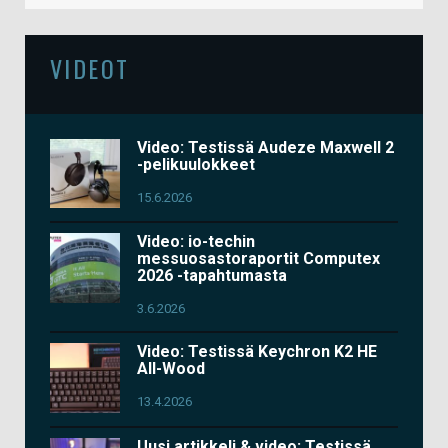
VIDEOT
Video: Testissä Audeze Maxwell 2
-pelikuulokkeet
15.6.2026
Video: io-techin
messuosastoraportit Computex
2026 -tapahtumasta
3.6.2026
Video: Testissä Keychron K2 HE
All-Wood
13.4.2026
Uusi artikkeli & video: Testissä