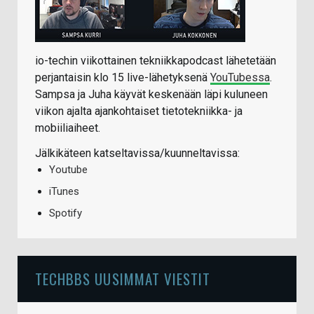
io-techin viikottainen tekniikkapodcast lähetetään
perjantaisin klo 15 live-lähetyksenä
YouTubessa
.
Sampsa ja Juha käyvät keskenään läpi kuluneen
viikon ajalta ajankohtaiset tietotekniikka- ja
mobiiliaiheet.
Jälkikäteen katseltavissa/kuunneltavissa:
Youtube
iTunes
Spotify
TECHBBS UUSIMMAT VIESTIT