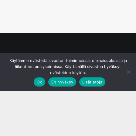
© S&J Media Oy
Käytämme evästeitä sivuston toiminnoissa, ominaisuuksissa ja
liikenteen analysoinnissa. Käyttämällä sivustoa hyväksyt
evästeiden käytön.
Ok
En hyväksy
Lisätietoja
;