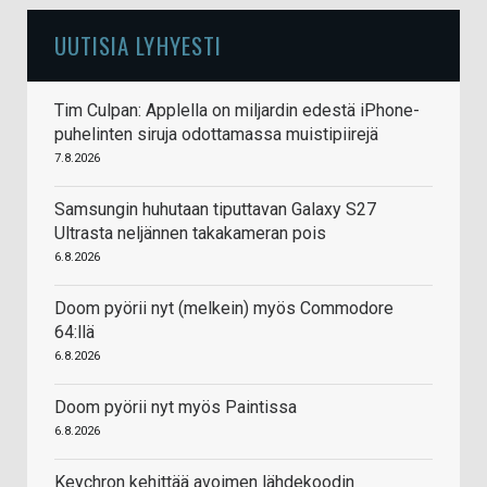
UUTISIA LYHYESTI
Tim Culpan: Applella on miljardin edestä iPhone-
puhelinten siruja odottamassa muistipiirejä
7.8.2026
Samsungin huhutaan tiputtavan Galaxy S27
Ultrasta neljännen takakameran pois
6.8.2026
Doom pyörii nyt (melkein) myös Commodore
64:llä
6.8.2026
Doom pyörii nyt myös Paintissa
6.8.2026
Keychron kehittää avoimen lähdekoodin