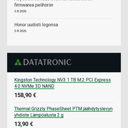
firmwarea pelihiiriin
5.8.2026
Honor uudisti logonsa
5.8.2026
Kingston Technology NV3 1 TB M.2 PCI Express
4.0 NVMe 3D NAND
158,90 €
Thermal Grizzly PhaseSheet PTM jäähdytyslevyn
yhdiste Lämpöalusta 2 g
13,90 €