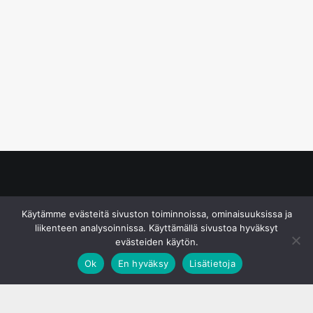
© S&J Media Oy
Käytämme evästeitä sivuston toiminnoissa, ominaisuuksissa ja
liikenteen analysoinnissa. Käyttämällä sivustoa hyväksyt
evästeiden käytön.
Ok
En hyväksy
Lisätietoja
;