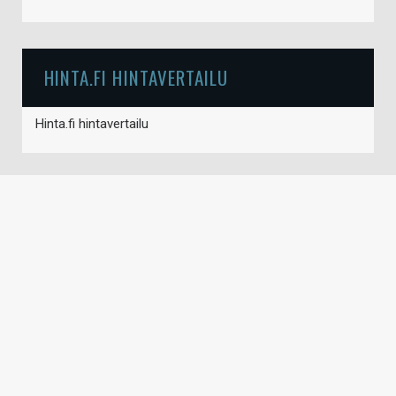
HINTA.FI HINTAVERTAILU
Hinta.fi hintavertailu