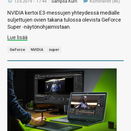
13.6.2019 - 17:44
/
Sampsa Kurri
Kommentit (86)
NVIDIA kertoi E3-messujen yhteydessä medialle
suljettujen ovien takana tulossa olevista GeForce
Super -näytönohjaimistaan.
Lue lisää
GeForce
NVIDIA
super