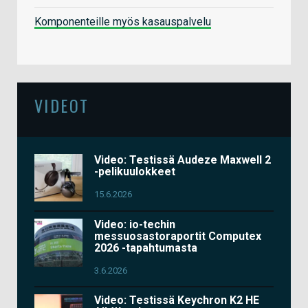
Komponenteille myös kasauspalvelu
VIDEOT
Video: Testissä Audeze Maxwell 2
-pelikuulokkeet
15.6.2026
Video: io-techin
messuosastoraportit Computex
2026 -tapahtumasta
3.6.2026
Video: Testissä Keychron K2 HE