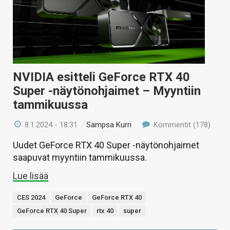
NVIDIA esitteli GeForce RTX 40
Super -näytönohjaimet – Myyntiin
tammikuussa
8.1.2024 - 18:31
/
Sampsa Kurri
Kommentit (178)
Uudet GeForce RTX 40 Super -näytönohjaimet
saapuvat myyntiin tammikuussa.
Lue lisää
CES 2024
GeForce
GeForce RTX 40
GeForce RTX 40 Super
rtx 40
super