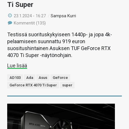
Ti Super
23.1.2024 - 16:27
/
Sampsa Kurri
Kommentit (135)
Testissä suorituskykyiseen 1440p- ja jopa 4k-
pelaamiseen suunnattu 919 euron
suositushintainen Asuksen TUF GeForce RTX
4070 Ti Super -näytönohjain.
Lue lisää
AD103
Ada
Asus
GeForce
GeForce RTX 4070 Ti Super
super