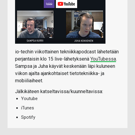
io-techin viikottainen tekniikkapodcast lähetetään
perjantaisin klo 15 live-lähetyksenä
YouTubessa
.
Sampsa ja Juha käyvät keskenään läpi kuluneen
viikon ajalta ajankohtaiset tietotekniikka- ja
mobiiliaiheet.
Jälkikäteen katseltavissa/kuunneltavissa:
Youtube
iTunes
Spotify