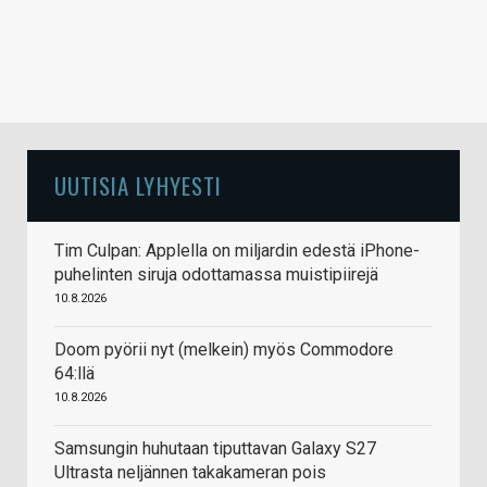
UUTISIA LYHYESTI
Tim Culpan: Applella on miljardin edestä iPhone-
puhelinten siruja odottamassa muistipiirejä
10.8.2026
Doom pyörii nyt (melkein) myös Commodore
64:llä
10.8.2026
Samsungin huhutaan tiputtavan Galaxy S27
Ultrasta neljännen takakameran pois