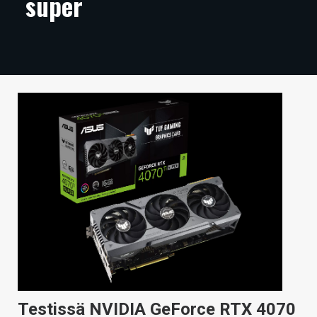
super
ARTIKKELIT
VIDEOT
TECHBBS
TIETOA
HINTA.FI
KAUPPA
VAIHDA TEEMA
HAKU
Testissä NVIDIA GeForce RTX 4070