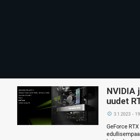
NVIDIA j
uudet R
3.1.2023 - 19
GeForce RTX 4
edullisempaan