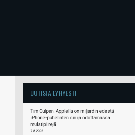
UUTISIA LYHYESTI
Tim Culpan: Applella on miljardin edestä
iPhone-puhelinten siruja odottamassa
muistipiirejä
7.8.2026