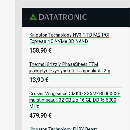
Kingston Technology NV3 1 TB M.2 PCI
Express 4.0 NVMe 3D NAND
158,90 €
Thermal Grizzly PhaseSheet PTM
jäähdytyslevyn yhdiste Lämpöalusta 2 g
13,90 €
Corsair Vengeance CMK32GX5M2B6000C38
muistimoduuli 32 GB 2 x 16 GB DDR5 6000
MHz
479,90 €
Kingston Technology FURY Beast