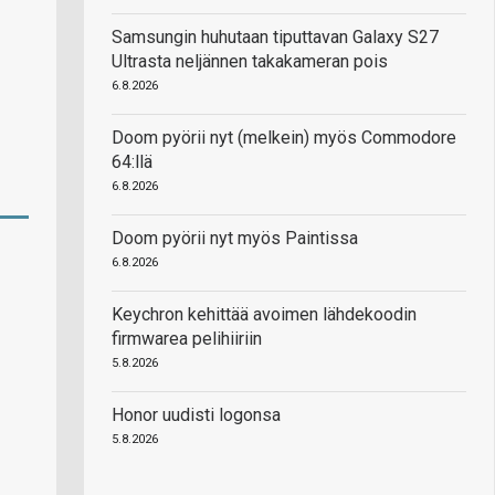
Samsungin huhutaan tiputtavan Galaxy S27
Ultrasta neljännen takakameran pois
6.8.2026
Doom pyörii nyt (melkein) myös Commodore
64:llä
6.8.2026
Doom pyörii nyt myös Paintissa
6.8.2026
Keychron kehittää avoimen lähdekoodin
firmwarea pelihiiriin
5.8.2026
Honor uudisti logonsa
5.8.2026