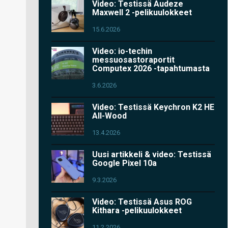
Video: Testissä Audeze
Maxwell 2 -pelikuulokkeet
15.6.2026
Video: io-techin
messuosastoraportit
Computex 2026 -tapahtumasta
3.6.2026
Video: Testissä Keychron K2 HE
All-Wood
13.4.2026
Uusi artikkeli & video: Testissä
Google Pixel 10a
9.3.2026
Video: Testissä Asus ROG
Kithara -pelikuulokkeet
11.2.2026