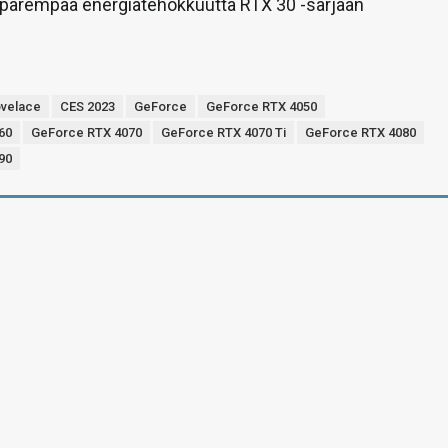
 parempaa energiatehokkuutta RTX 30 -sarjaan
ovelace
CES 2023
GeForce
GeForce RTX 4050
60
GeForce RTX 4070
GeForce RTX 4070 Ti
GeForce RTX 4080
90