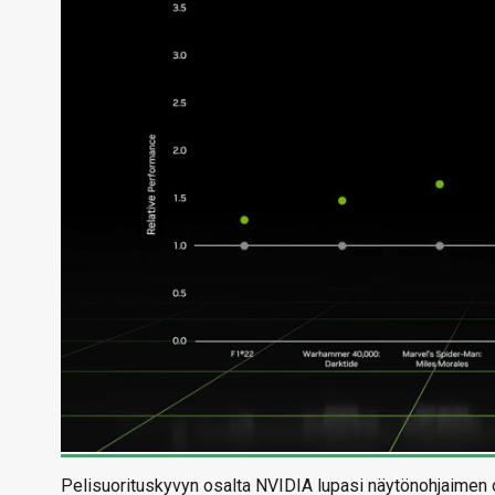
Pelisuorituskyvyn osalta NVIDIA lupasi näytönohjaimen