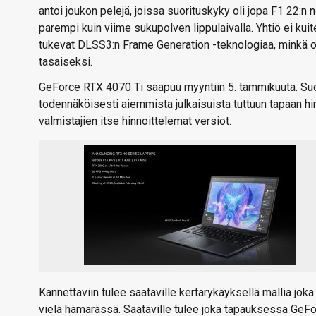
antoi joukon pelejä, joissa suorituskyky oli jopa F1 22:
parempi kuin viime sukupolven lippulaivalla. Yhtiö ei kui
tukevat DLSS3:n Frame Generation -teknologiaa, minkä ole
tasaiseksi.
GeForce RTX 4070 Ti saapuu myyntiin 5. tammikuuta. Suo
todennäköisesti aiemmista julkaisuista tuttuun tapaan h
valmistajien itse hinnoittelemat versiot.
Kannettaviin tulee saataville kertarykäyksellä mallia jok
vielä hämärässä. Saataville tulee joka tapauksessa Ge