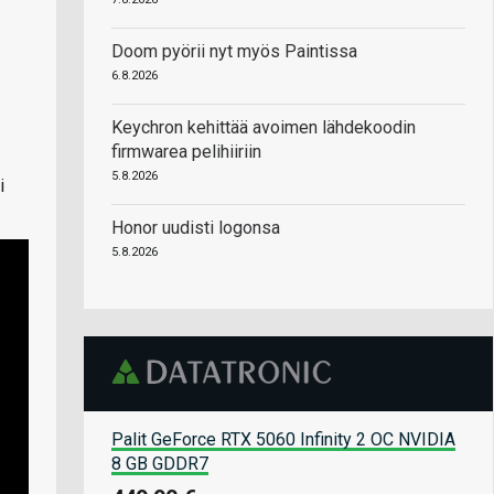
Doom pyörii nyt myös Paintissa
6.8.2026
Keychron kehittää avoimen lähdekoodin
firmwarea pelihiiriin
5.8.2026
i
Honor uudisti logonsa
5.8.2026
Palit GeForce RTX 5060 Infinity 2 OC NVIDIA
8 GB GDDR7