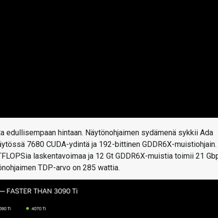
utta edullisempaan hintaan. Näytönohjaimen sydämenä sykkii Ada
 käytössä 7680 CUDA-ydintä ja 192-bittinen GDDR6X-muistiohjain.
 TFLOPSia laskentavoimaa ja 12 Gt GDDR6X-muistia toimii 21 Gb
tönohjaimen TDP-arvo on 285 wattia.