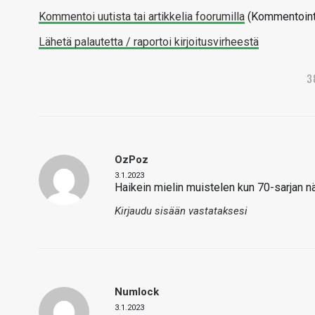
Kommentoi uutista tai artikkelia foorumilla
(Kommentointi 
Lähetä palautetta / raportoi kirjoitusvirheestä
3
OzPoz
3.1.2023
Haikein mielin muistelen kun 70-sarjan näy
Kirjaudu sisään vastataksesi
Numlock
3.1.2023