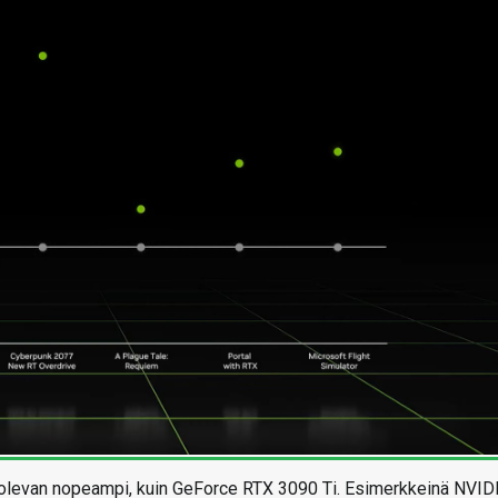
 olevan nopeampi, kuin GeForce RTX 3090 Ti. Esimerkkeinä NVID