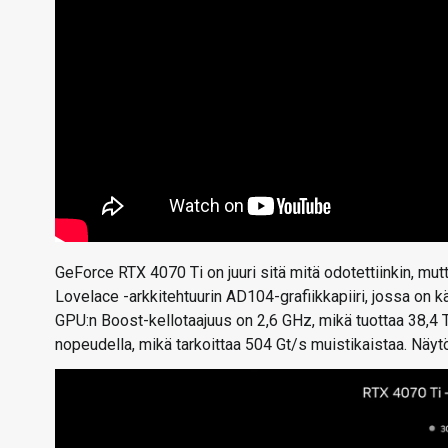
GeForce RTX 4070 Ti on juuri sitä mitä odotettiinkin, m
Lovelace -arkkitehtuurin AD104-grafiikkapiiri, jossa on
GPU:n Boost-kellotaajuus on 2,6 GHz, mikä tuottaa 38,4
nopeudella, mikä tarkoittaa 504 Gt/s muistikaistaa. Näy