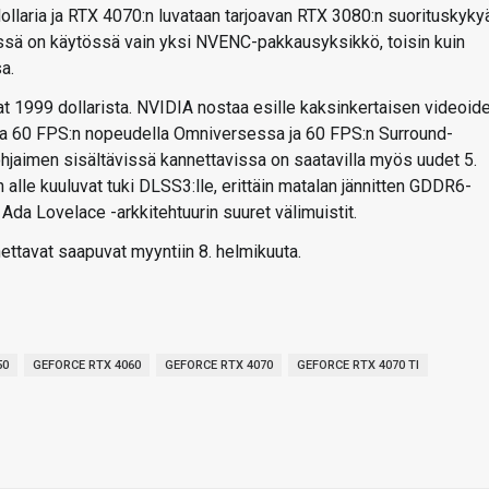
llaria ja RTX 4070:n luvataan tarjoavan RTX 3080:n suorituskyky
issä on käytössä vain yksi NVENC-pakkausyksikkö, toisin kuin
a.
t 1999 dollarista. NVIDIA nostaa esille kaksinkertaisen videoid
a 60 FPS:n nopeudella Omniversessa ja 60 FPS:n Surround-
hjaimen sisältävissä kannettavissa on saatavilla myös uudet 5.
lle kuuluvat tuki DLSS3:lle, erittäin matalan jännitten GDDR6-
a Ada Lovelace -arkkitehtuurin suuret välimuistit.
ettavat saapuvat myyntiin 8. helmikuuta.
50
GEFORCE RTX 4060
GEFORCE RTX 4070
GEFORCE RTX 4070 TI