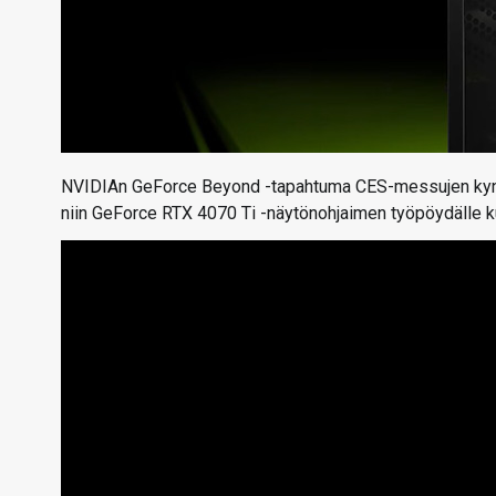
NVIDIAn GeForce Beyond -tapahtuma CES-messujen kynnyks
niin GeForce RTX 4070 Ti -näytönohjaimen työpöydälle k