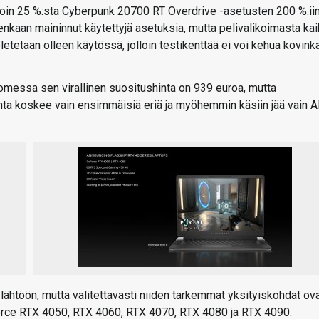
n noin 25 %:sta Cyberpunk 20700 RT Overdrive -asetusten 200 %:ii
tenkaan maininnut käytettyjä asetuksia, mutta pelivalikoimasta kai
tetaan olleen käytössä, jolloin testikenttää ei voi kehua kovink
messa sen virallinen suositushinta on 939 euroa, mutta
inta koskee vain ensimmäisiä eriä ja myöhemmin käsiin jää vain A
a lähtöön, mutta valitettavasti niiden tarkemmat yksityiskohdat ov
Force RTX 4050, RTX 4060, RTX 4070, RTX 4080 ja RTX 4090.