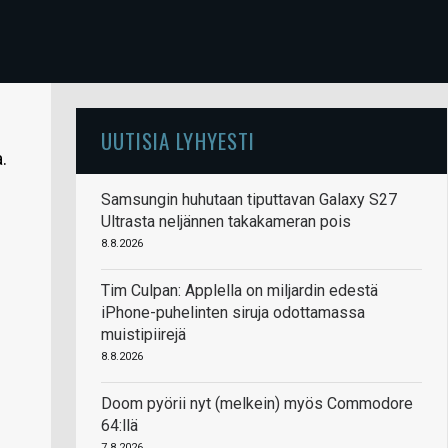
UUTISIA LYHYESTI
.
Samsungin huhutaan tiputtavan Galaxy S27
Ultrasta neljännen takakameran pois
8.8.2026
Tim Culpan: Applella on miljardin edestä
iPhone-puhelinten siruja odottamassa
muistipiirejä
8.8.2026
Doom pyörii nyt (melkein) myös Commodore
64:llä
7.8.2026