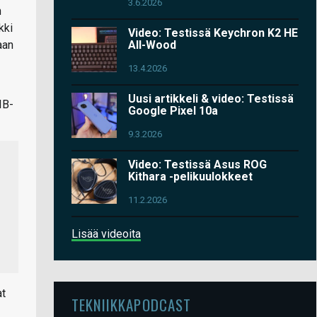
3.6.2026
n
kki
Video: Testissä Keychron K2 HE
aan
All-Wood
13.4.2026
Uusi artikkeli & video: Testissä
IB-
Google Pixel 10a
9.3.2026
Video: Testissä Asus ROG
Kithara -pelikuulokkeet
11.2.2026
Lisää videoita
at
TEKNIIKKAPODCAST