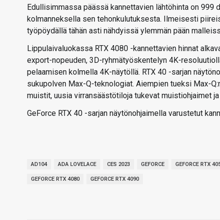
Edullisimmassa päässä kannettavien lähtöhinta on 999 do
kolmanneksella sen tehonkulutuksesta. Ilmeisesti piire
työpöydällä tähän asti nähdyissä ylemmän pään malleiss
Lippulaivaluokassa RTX 4080 -kannettavien hinnat alkava
export-nopeuden, 3D-ryhmätyöskentelyn 4K-resoluutioll
pelaamisen kolmella 4K-näytöllä. RTX 40 -sarjan näytöno
sukupolven Max-Q-teknologiat. Aiempien tueksi Max-Q:n a
muistit, uusia virransäästötiloja tukevat muistiohjaimet j
GeForce RTX 40 -sarjan näytönohjaimella varustetut kann
AD104
ADA LOVELACE
CES 2023
GEFORCE
GEFORCE RTX 40
GEFORCE RTX 4080
GEFORCE RTX 4090