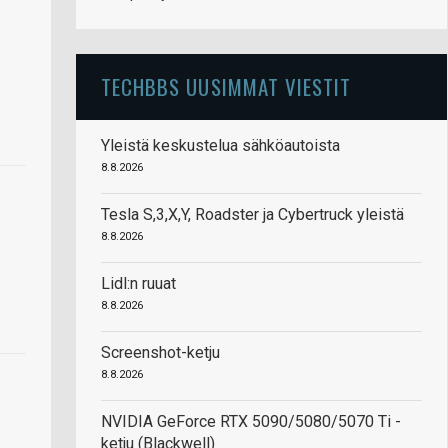
TECHBBS UUSIMMAT VIESTIT
Yleistä keskustelua sähköautoista
8.8.2026
Tesla S,3,X,Y, Roadster ja Cybertruck yleistä
8.8.2026
Lidl:n ruuat
8.8.2026
Screenshot-ketju
8.8.2026
NVIDIA GeForce RTX 5090/5080/5070 Ti -
ketju (Blackwell)