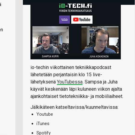
ä
en
io-techin viikottainen tekniikkapodcast
lähetetään perjantaisin klo 15 live-
lähetyksenä
YouTubessa
. Sampsa ja Juha
käyvät keskenään läpi kuluneen viikon ajalta
ajankohtaiset tietotekniikka- ja mobiiliaiheet.
Jälkikäteen katseltavissa/kuunneltavissa:
Youtube
iTunes
Spotify