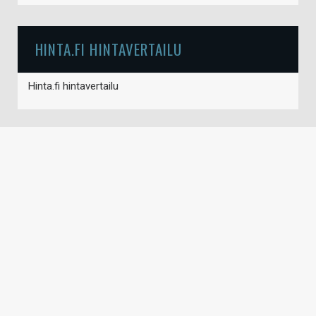
HINTA.FI HINTAVERTAILU
Hinta.fi hintavertailu