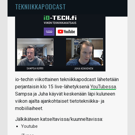
TEKNIIKKAPODCAST
io-techin viikottainen tekniikkapodcast lähetetään
perjantaisin klo 15 live-lähetyksenä
YouTubessa
.
Sampsa ja Juha käyvät keskenään läpi kuluneen
viikon ajalta ajankohtaiset tietotekniikka- ja
mobiiliaiheet.
Jälkikäteen katseltavissa/kuunneltavissa:
Youtube