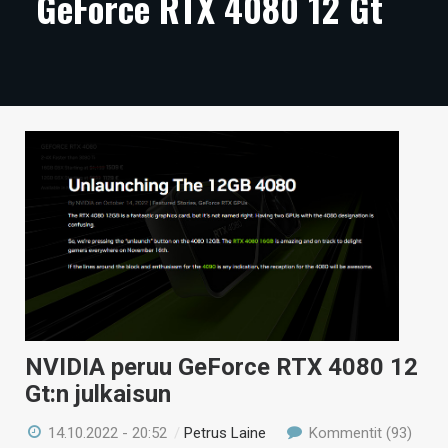
GeForce RTX 4080 12 Gt
ARTIKKELIT
VIDEOT
TECHBBS
TIETOA
HINTA.FI
KAUPPA
VAIHDA TEEMA
NVIDIA peruu GeForce RTX 4080 12
HAKU
Gt:n julkaisun
14.10.2022 - 20:52
/
Petrus Laine
Kommentit (93)