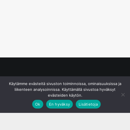
© S&J Media Oy
Käytämme evästeitä sivuston toiminnoissa, ominaisuuksissa ja
liikenteen analysoinnissa. Käyttämällä sivustoa hyväksyt
evästeiden käytön.
Ok
En hyväksy
Lisätietoja
;