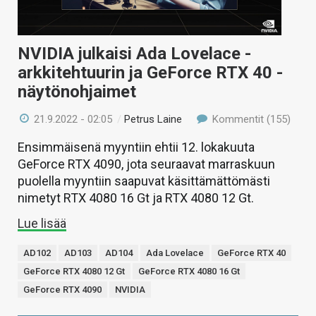
NVIDIA julkaisi Ada Lovelace -
arkkitehtuurin ja GeForce RTX 40 -
näytönohjaimet
21.9.2022 - 02:05
/
Petrus Laine
Kommentit (155)
Ensimmäisenä myyntiin ehtii 12. lokakuuta
GeForce RTX 4090, jota seuraavat marraskuun
puolella myyntiin saapuvat käsittämättömästi
nimetyt RTX 4080 16 Gt ja RTX 4080 12 Gt.
Lue lisää
AD102
AD103
AD104
Ada Lovelace
GeForce RTX 40
GeForce RTX 4080 12 Gt
GeForce RTX 4080 16 Gt
GeForce RTX 4090
NVIDIA