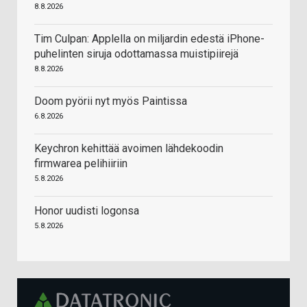
8.8.2026
Tim Culpan: Applella on miljardin edestä iPhone-
puhelinten siruja odottamassa muistipiirejä
8.8.2026
Doom pyörii nyt myös Paintissa
6.8.2026
Keychron kehittää avoimen lähdekoodin
firmwarea pelihiiriin
5.8.2026
Honor uudisti logonsa
5.8.2026