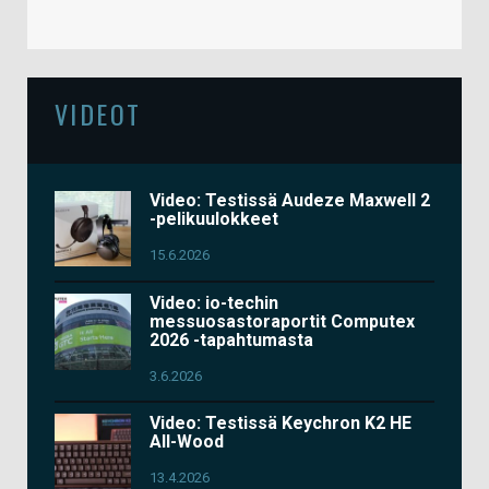
VIDEOT
Video: Testissä Audeze Maxwell 2
-pelikuulokkeet
15.6.2026
Video: io-techin
messuosastoraportit Computex
2026 -tapahtumasta
3.6.2026
Video: Testissä Keychron K2 HE
All-Wood
13.4.2026