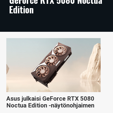
Edition
ARTIKKELIT
VIDEOT
TECHBBS
TIETOA
HINTA.FI
KAUPPA
VAIHDA TEEMA
HAKU
Asus julkaisi GeForce RTX 5080
Noctua Edition -näytönohjaimen