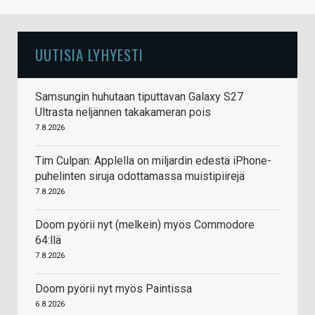
UUTISIA LYHYESTI
Samsungin huhutaan tiputtavan Galaxy S27
Ultrasta neljännen takakameran pois
7.8.2026
Tim Culpan: Applella on miljardin edestä iPhone-
puhelinten siruja odottamassa muistipiirejä
7.8.2026
Doom pyörii nyt (melkein) myös Commodore
64:llä
7.8.2026
Doom pyörii nyt myös Paintissa
6.8.2026