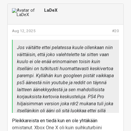
kokeillut niin siitä ei oo kokemusta.
LaDeX
Sehän nimenomaan se 3000 sarjan tajunnan
räjäyttävä ominaisuus joka käytännössä teki sen
ettei ole mitään väliä paljonko näytönohjain maksaa
Aug 12, 2025
#20
kun se silti ostetaan teki, että voi jopa pelata pelejä
ilman, että tuulettimet alkaa pyörimään. Se
Jos väitätte ettei pelatessa kuule ollenkaan niin
maksaako näytönohjain 1000, 2000 vai 5000€ on
väittäisin, että joko valehtelette tai sitten vaan
ihan yks hailee kun kuitenkin niin harvoin tarvitsee
kuulo ei ole enää erinomainen toisin kuin
päivittää ja jos oikeasti voi olla tyytyväinen. Ennen
itselläni on tutkitusti huomattavasti keskivertoa
iski sen 1000€ tiskiin millä sai parhaan mallin ja sai
parempi. Kyllähän kun googleen pistät vaikkapa
paskaa mikä oli pettymys jo heti suoraan paketista,
ps5 äänestä niin youtube ja reddit on täynnä
mutta vaikka nostit budjettia ei silti saanut
laitteen äänekkyydestä ja sen mahdollisista
parempaa.
korjauksista kertovia keskusteluja. PS4 Pro
Vastaa
hiljaisimman version joka rdr2 mukana tuli joka
itsellänikin oli ääni oli sitä luokkaa ettei sillä
ollut enää viihdyttävä pelata kun tuulettimien
Pleikkareista en tiedä kun en ole yhtäkään
ääni oli kovempi kuin se millä telkkarin
omistanut. Xbox One X oli kuin suihkuturbiini