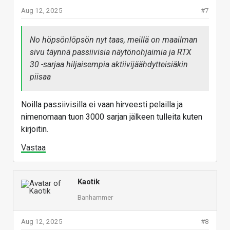
Aug 12, 2025
#7
No höpsönlöpsön nyt taas, meillä on maailman
sivu täynnä passiivisia näytönohjaimia ja RTX
30 -sarjaa hiljaisempia aktiivijäähdytteisiäkin
piisaa
Noilla passiivisilla ei vaan hirveesti pelailla ja
nimenomaan tuon 3000 sarjan jälkeen tulleita kuten
kirjoitin.
Vastaa
Kaotik
Banhammer
Aug 12, 2025
#8