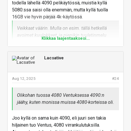
todella lähellä 4090 pelikäytössä, muistia kyllä
5080:ssa saisi olla enemmän, mutta kyllä tuolla
16GB vie hyvin pärjää 4k-käytössä.
Veikkaat väärin. Mulla on esim. tällä hetkellä
avoimet kuulokkeet, ja pienikin tuuletinmelu
Klikkaa laajentaaksesi...
häiritsee, mutta jopa "karvalakki" RTX 4080
ventus on lähes äänetön, puhutaan todella
pienistä desibeleistä ja miellyttävästä
Lacsative
äänialasta. Ja jos mielestäsi esim. Playstation 5
on jäätävän äänekäs, niin veikkaan vuorostani,
että sinulle äänekäs = tuottaa ääntä, joka on
Aug 12, 2025
#24
täyttä humpuukia. Harva pitää pientä
tuuletinvirtausta äänekkäänä.
Olikohan tuossa 4080 Ventuksessa 4090:n
Ei ole kokenusta 4080:sta, mutta 3080 Ventus oli
jäähy, kuten monissa muissa 4080-korteissa oli.
aika puhisija. Olikohan tuossa 4080 Ventuksessa
4090:n jäähy, kuten monissa muissa 4080-korteissa
Joo kyllä on sama kuin 4090, eli juuri sen takia
oli.
hiljainen tuo Ventus, 4080 virrankulutuksilla.