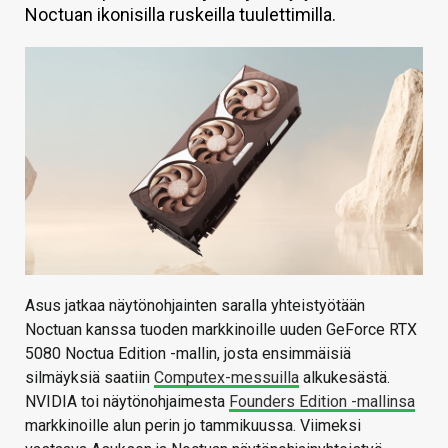
Noctuan ikonisilla ruskeilla tuulettimilla.
KAUPPA
VAIHDA TEEMA
HAKU
Asus jatkaa näytönohjainten saralla yhteistyötään
Noctuan kanssa tuoden markkinoille uuden GeForce RTX
5080 Noctua Edition -mallin, josta ensimmäisiä
silmäyksiä saatiin
Computex-messuilla
alkukesästä.
NVIDIA toi näytönohjaimesta
Founders Edition -mallinsa
markkinoille alun perin jo tammikuussa. Viimeksi