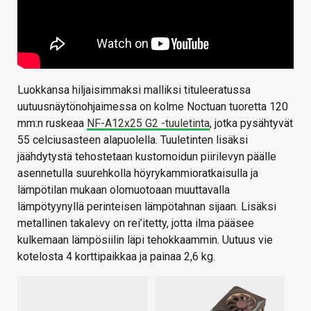
Luokkansa hiljaisimmaksi malliksi tituleeratussa
uutuusnäytönohjaimessa on kolme Noctuan tuoretta 120
mm:n ruskeaa
NF-A12x25 G2 -tuuletinta
, jotka pysähtyvät
55 celciusasteen alapuolella. Tuuletinten lisäksi
jäähdytystä tehostetaan kustomoidun piirilevyn päälle
asennetulla suurehkolla höyrykammioratkaisulla ja
lämpötilan mukaan olomuotoaan muuttavalla
lämpötyynyllä perinteisen lämpötahnan sijaan. Lisäksi
metallinen takalevy on rei’itetty, jotta ilma pääsee
kulkemaan lämpösiilin läpi tehokkaammin. Uutuus vie
kotelosta 4 korttipaikkaa ja painaa 2,6 kg.