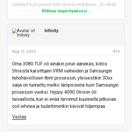
load, running at 4K with more than
vaatinut kuin pientä tutkiskelua etukäteen. Ja vähän
60 FPS, the card is nearly inaudible!
Klikkaa laajentaaksesi...
meluavista korteistakin saa hiljaisia, kun säätää
We measured less than 24 dBA,
manuaalisen tuuletinkäyrän. Aikasemmin valmistajat
which is quieter than the room...
ei jaksaneet tai halunneet noita viilata. Vakiona
Infinity
www.techpowerup.com
varmasti vieläkin löytyy meluisia kortteja sitä en
kiistä.
Vastaa
Aug 12, 2025
#13
Oma 3080 TUF oli ainakin pirun äänekäs, kiitos
Strixistä karsittujen VRM vaiheiden ja Samsungin
tehohäviöllisen 8nm prosessin, yleisestikin 30xx
Vastaa
sarja on tunnettu melko lämpöisenä tuon Samsungin
prosessin vuoksi. Hyppy 4090 Strixiin oli
taivaallista, kun ei enää tarvinnut kuunnella jatkuvaa
coil whineä ja tuulettimetkin kävivät hiljempaa.
Vastaa