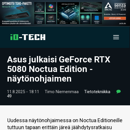
Asus julkaisi GeForce RTX
UUTISET
5080 Noctua Edition -
ARTIKKELIT
näytönohjaimen
VIDEOT
11.8.2025 - 18:11
Timo Niemenmaa
Tietotekniikka
49
TECHBBS
TIETOA
Uudessa näytönohjaimessa on Noctua Editioneille
HINTA.FI
tuttuun tapaan erittäin järeä jäähdytysratkaisu