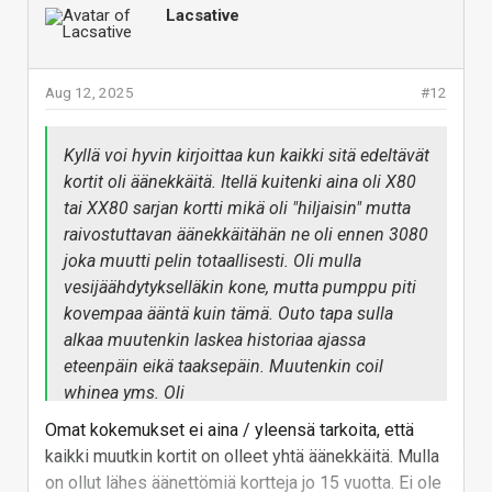
Lacsative
The ASUS GeForce RTX 3080 12
GB STRIX OC brings more than just
an additional 2 GB of VRAM over
the 10 GB RTX 3080. In our in-depth
Aug 12, 2025
#12
review, we're checking performance
of 25 games and ray tracing
performance, and we also measure
Kyllä voi hyvin kirjoittaa kun kaikki sitä edeltävät
VRAM usage for each tested game.
kortit oli äänekkäitä. Itellä kuitenki aina oli X80
tai XX80 sarjan kortti mikä oli "hiljaisin" mutta
www.techpowerup.com
raivostuttavan äänekkäitähän ne oli ennen 3080
joka muutti pelin totaallisesti. Oli mulla
Strix ja Noctua 4080:
vesijäähdytykselläkin kone, mutta pumppu piti
kovempaa ääntä kuin tämä. Outo tapa sulla
ASUS GeForce RTX 4080
alkaa muutenkin laskea historiaa ajassa
Noctua OC Review - Next-
eteenpäin eikä taaksepäin. Muutenkin coil
Level Quiet
whinea yms. Oli
ASUS x Noctua is back! This time
the GeForce RTX 4080 gets the
Omat kokemukset ei aina / yleensä tarkoita, että
low-noise treatment, with
kaikki muutkin kortit on olleet yhtä äänekkäitä. Mulla
impressive results. Testing in our
on ollut lähes äänettömiä kortteja jo 15 vuotta. Ei ole
review confirms that even at full