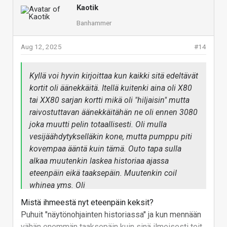
Kaotik
Banhammer
Aug 12, 2025
#14
Kyllä voi hyvin kirjoittaa kun kaikki sitä edeltävät
kortit oli äänekkäitä. Itellä kuitenki aina oli X80
tai XX80 sarjan kortti mikä oli "hiljaisin" mutta
raivostuttavan äänekkäitähän ne oli ennen 3080
joka muutti pelin totaallisesti. Oli mulla
vesijäähdytykselläkin kone, mutta pumppu piti
kovempaa ääntä kuin tämä. Outo tapa sulla
alkaa muutenkin laskea historiaa ajassa
eteenpäin eikä taaksepäin. Muutenkin coil
whinea yms. Oli
Mistä ihmeestä nyt eteenpäin keksit?
Puhuit "näytönohjainten historiassa" ja kun mennään
vähän enemmän taaksepäin kuin sinä ilmeisesti teit,