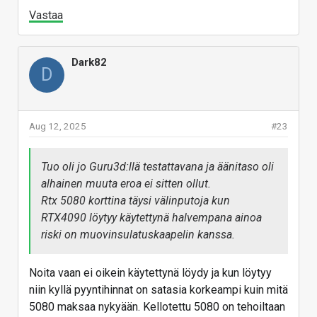
Vastaa
Dark82
D
Aug 12, 2025
#23
Tuo oli jo Guru3d:llä testattavana ja äänitaso oli
alhainen muuta eroa ei sitten ollut.
Rtx 5080 korttina täysi välinputoja kun
RTX4090 löytyy käytettynä halvempana ainoa
riski on muovinsulatuskaapelin kanssa.
Noita vaan ei oikein käytettynä löydy ja kun löytyy
niin kyllä pyyntihinnat on satasia korkeampi kuin mitä
5080 maksaa nykyään. Kellotettu 5080 on tehoiltaan