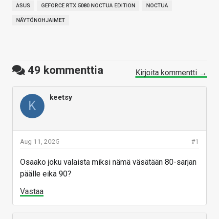
ASUS
GEFORCE RTX 5080 NOCTUA EDITION
NOCTUA
NÄYTÖNOHJAIMET
49
kommenttia
Kirjoita kommentti →
keetsy
K
Aug 11, 2025
#1
Osaako joku valaista miksi nämä väsätään 80-sarjan
päälle eikä 90?
Vastaa