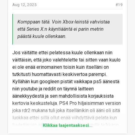
Aug 12, 2025
#19
Komppaan tätä. Voin Xbox-leiristä vahvistaa
että Series X:n käyntiääntä ei parin metrin
päästä kuule ollenkaan.
Jos väitätte ettei pelatessa kuule ollenkaan niin
väittäisin, että joko valehtelette tai sitten vaan kuulo
ei ole enää erinomainen toisin kuin itselläni on
tutkitusti huomattavasti keskivertoa parempi.
Kyllähän kun googleen pistät vaikkapa ps5 äänestä
niin youtube ja reddit on täynnä laitteen
äänekkyydestä ja sen mahdollisista korjauksista
kertovia keskusteluja. PS4 Pro hiljaisimman version
joka rdr2 mukana tuli joka itsellänikin oli ääni oli sitä
luokkaa ettei sillä ollut enää viihdyttävä pelata kun
tuulettimien ääni oli kovempi kuin se millä telkkarin
Klikkaa laajentaaksesi...
kaiuttimia pitäisi ilman sitä ääntä. Xboxia en ole