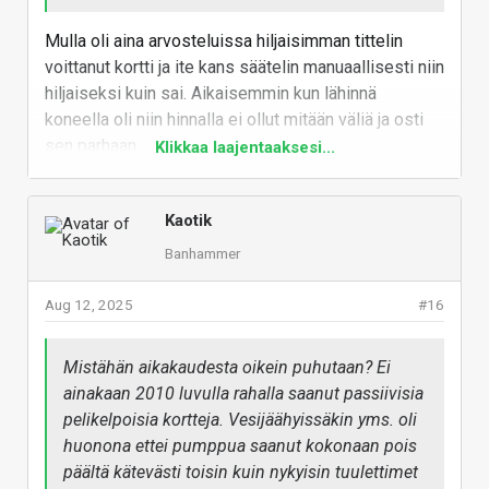
Mulla oli aina arvosteluissa hiljaisimman tittelin
voittanut kortti ja ite kans säätelin manuaallisesti niin
hiljaiseksi kuin sai. Aikaisemmin kun lähinnä
koneella oli niin hinnalla ei ollut mitään väliä ja osti
sen parhaan.
Klikkaa laajentaaksesi...
Se oli jo hyvä kehitys askel kun tuulettimet sai
olemaan pyörimättä alle 60 asteessa. Veikkaan, että
Kaotik
sulla on kanssa sama kuin kaverilla, että on muka
Banhammer
"äänettömiä" ja puhuu konsoleistakin äänettöminä
vaikka jäätävä melu.
Aug 12, 2025
#16
Mistä ihmeestä nyt eteenpäin keksit?
Puhuit "näytönohjainten historiassa" ja kun
Mistähän aikakaudesta oikein puhutaan? Ei
mennään vähän enemmän taaksepäin kuin sinä
ainakaan 2010 luvulla rahalla saanut passiivisia
ilmeisesti teit, huippumallitkin olivat järjestään
pelikelpoisia kortteja. Vesijäähyissäkin yms. oli
passiivisia ja niillä pelattiin kaikki aikansa
huonona ettei pumppua saanut kokonaan pois
huippupelit. Myös aktiivisista löytyy perus RTX
päältä kätevästi toisin kuin nykyisin tuulettimet