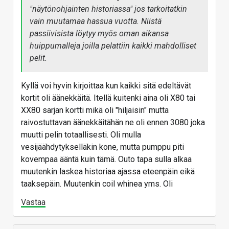
5080 Astral, 25,8/36,3; 897/1684
"näytönohjainten historiassa" jos tarkoitatkin
4090 Strix, 29,8/32,6; 1118/1330
vain muutamaa hassua vuotta. Niistä
Muiltakin valmistajilta löytyy hiljaisempia kuin vanha
passiivisista löytyy myös oman aikansa
korttisi, eli ei ole pakko olla Asus. Hienosti muuten
huippumalleja joilla pelattiin kaikki mahdolliset
näkyy, että Noctua 4080 on 4,2-6,8 dB hiljaisempi
pelit.
kuin Strix. Kaikki hiljaisuus ei ole paremman
jäähdytyksen ansiota, vaan Noctuan lämpöjen on
Kyllä voi hyvin kirjoittaa kun kaikki sitä edeltävät
annettu olla hieman korkeampia: GPU +2 C (64 C),
kortit oli äänekkäitä. Itellä kuitenki aina oli X80 tai
hotspot +2 C (74 C) ja muistit +10 C (ollen silti
XX80 sarjan kortti mikä oli "hiljaisin" mutta
asiallinen 70 C). Senkin tuosta huomaa, että Noctua
raivostuttavan äänekkäitähän ne oli ennen 3080 joka
on normitilassakin hiljaisempi kuin Strix quiet-
muutti pelin totaallisesti. Oli mulla
Biosilla (27,9 vs. 30,4), vaikka kierroksia on
vesijäähdytykselläkin kone, mutta pumppu piti
enemmän (1235 rpm vs. 1117 rpm).
kovempaa ääntä kuin tämä. Outo tapa sulla alkaa
muutenkin laskea historiaa ajassa eteenpäin eikä
Strix 3080:
taaksepäin. Muutenkin coil whinea yms. Oli
Vastaa
ASUS GeForce RTX 3080 12
GB STRIX OC Review - 20%
more VRAM