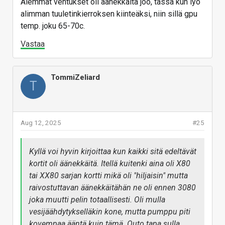
Aiemmat ventukset oli äänekkäitä joo, tässä kun lyö
Vastaa
alimman tuuletinkierroksen kiinteäksi, niin sillä gpu
temp. joku 65-70c.
Vastaa
TommiZeliard
T
Aug 12, 2025
#25
Kyllä voi hyvin kirjoittaa kun kaikki sitä edeltävät
kortit oli äänekkäitä. Itellä kuitenki aina oli X80
tai XX80 sarjan kortti mikä oli "hiljaisin" mutta
raivostuttavan äänekkäitähän ne oli ennen 3080
joka muutti pelin totaallisesti. Oli mulla
vesijäähdytykselläkin kone, mutta pumppu piti
kovempaa ääntä kuin tämä. Outo tapa sulla