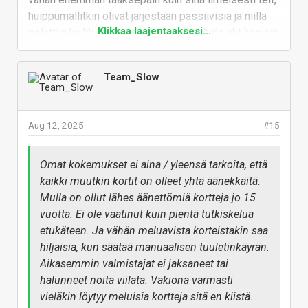
huippumallitkin olivat järjestään passiivisia ja niillä
Klikkaa laajentaaksesi...
pelattiin kaikki aikansa huippupelit. Myös aktiivisista
löytyy perus RTX 30 -sarjalaisia hiljaisempia ajalta
ennen RTX 30 -sarjaa, vaikka toki valtaosa
Team_Slow
äänekkäämpiä olikin.
Vastaa
Aug 12, 2025
#15
Omat kokemukset ei aina / yleensä tarkoita, että
kaikki muutkin kortit on olleet yhtä äänekkäitä.
Mulla on ollut lähes äänettömiä kortteja jo 15
vuotta. Ei ole vaatinut kuin pientä tutkiskelua
etukäteen. Ja vähän meluavista korteistakin saa
hiljaisia, kun säätää manuaalisen tuuletinkäyrän.
Aikasemmin valmistajat ei jaksaneet tai
halunneet noita viilata. Vakiona varmasti
vieläkin löytyy meluisia kortteja sitä en kiistä.