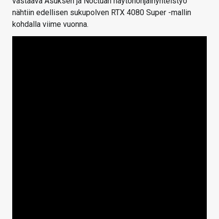
vastaava Asuksen ja Noctuan näytönohjainyhteistyö
nähtiin edellisen sukupolven RTX 4080 Super -mallin
kohdalla viime vuonna.