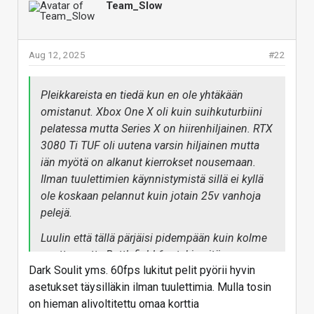
Team_Slow
Aug 12, 2025
#22
Pleikkareista en tiedä kun en ole yhtäkään
omistanut. Xbox One X oli kuin suihkuturbiini
pelatessa mutta Series X on hiirenhiljainen. RTX
3080 Ti TUF oli uutena varsin hiljainen mutta
iän myötä on alkanut kierrokset nousemaan.
Ilman tuulettimien käynnistymistä sillä ei kyllä
ole koskaan pelannut kuin jotain 25v vanhoja
pelejä.
Luulin että tällä pärjäisi pidempään kuin kolme
vuotta mutta Battlefield 6:n takia pitänee
Dark Soulit yms. 60fps lukitut pelit pyörii hyvin
päivittää RTX 5090:aan. Yhdellä prossulla
asetukset täysilläkin ilman tuulettimia. Mulla tosin
menee helposti parin näytönohjaimen verran.
on hieman alivoltitettu omaa korttia