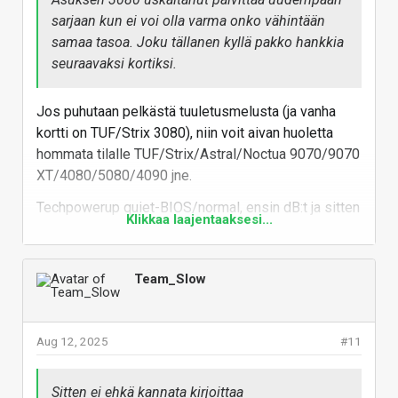
sarjaan kun ei voi olla varma onko vähintään
samaa tasoa. Joku tällanen kyllä pakko hankkia
seuraavaksi kortiksi.
Jos puhutaan pelkästä tuuletusmelusta (ja vanha
kortti on TUF/Strix 3080), niin voit aivan huoletta
hommata tilalle TUF/Strix/Astral/Noctua 9070/9070
XT/4080/5080/4090 jne.
Techpowerup quiet-BIOS/normal, ensin dB:t ja sitten
Klikkaa laajentaaksesi...
rpm:t:
3080 TUF, 31/35; 1562/2014
Team_Slow
3080 Strix, 32,7/38,8; 1364/1808
9070 TUF, 22,3/25,8; 806/1222
9070 XT TUF, 26,6/30,4; 1278/1573
Aug 12, 2025
#11
4080 Strix, 30,4/32,1; 1117/1350
4080 Noctua, 23,6/27,9; 866/1235
Sitten ei ehkä kannata kirjoittaa