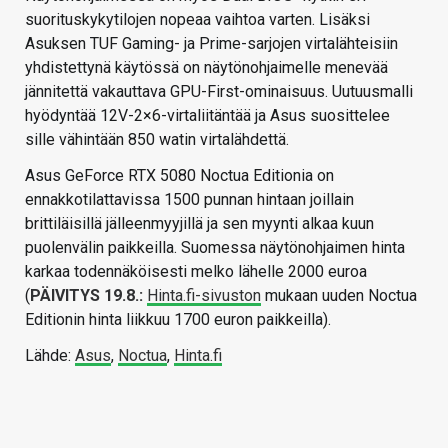
suorituskykytilojen nopeaa vaihtoa varten. Lisäksi
Asuksen TUF Gaming- ja Prime-sarjojen virtalähteisiin
yhdistettynä käytössä on näytönohjaimelle menevää
jännitettä vakauttava GPU-First-ominaisuus. Uutuusmalli
hyödyntää 12V-2×6-virtaliitäntää ja Asus suosittelee
sille vähintään 850 watin virtalähdettä.
Asus GeForce RTX 5080 Noctua Editionia on
ennakkotilattavissa 1500 punnan hintaan joillain
brittiläisillä jälleenmyyjillä ja sen myynti alkaa kuun
puolenvälin paikkeilla. Suomessa näytönohjaimen hinta
karkaa todennäköisesti melko lähelle 2000 euroa
(
PÄIVITYS 19.8.:
Hinta.fi-sivuston
mukaan uuden Noctua
Editionin hinta liikkuu 1700 euron paikkeilla).
Lähde:
Asus
,
Noctua
,
Hinta.fi