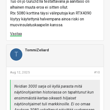
Tuo oli jo Guru3d:llä testattavana ja äänitaso oli
alhainen muuta eroa ei sitten ollut.
Rtx 5080 korttina täysi välinputoja kun RTX4090
löytyy käytettynä halvempana ainoa riski on
muovinsulatuskaapelin kanssa.
Vastaa
TommiZeliard
T
Aug 12, 2025
#10
Nvidian 3000 sarja oli kyllä parasta mitä
näytönohjainten historiassa on tapahtunut kun
ensimmäistä kertaa oikeasti hiljaiset
näytönohjaimet tuli markkinoille. Ei oo omaa
Asuksen 3080 uskaltanut päivittää uudempaan