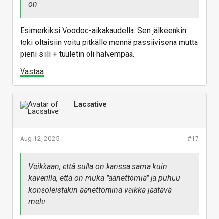
30 -sarjalaisia hiljaisempia ajalta ennen RTX 30 -
on
sarjaa, vaikka toki valtaosa äänekkäämpiä olikin.
Esimerkiksi Voodoo-aikakaudella. Sen jälkeenkin
Mistähän aikakaudesta oikein puhutaan? Ei ainakaan
toki oltaisiin voitu pitkälle mennä passiivisena mutta
2010 luvulla rahalla saanut passiivisia pelikelpoisia
pieni siili + tuuletin oli halvempaa.
kortteja. Vesijäähyissäkin yms. oli huonona ettei
Vastaa
pumppua saanut kokonaan pois päältä kätevästi
toisin kuin nykyisin tuulettimet on
Vastaa
Lacsative
Aug 12, 2025
#17
Veikkaan, että sulla on kanssa sama kuin
kaverilla, että on muka "äänettömiä" ja puhuu
konsoleistakin äänettöminä vaikka jäätävä
melu.