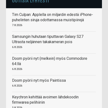
UUTISIA LYHYESTI
Tim Culpan: Applella on miljardin edestä iPhone-
puhelinten siruja odottamassa muistipiirejä
7.8.2026
Samsungin huhutaan tiputtavan Galaxy S27
Ultrasta neljännen takakameran pois
6.8.2026
Doom pyörii nyt (melkein) myös Commodore
64:llä
6.8.2026
Doom pyörii nyt myös Paintissa
6.8.2026
Keychron kehittää avoimen lähdekoodin
firmwarea pelihiiriin
5.8.2026