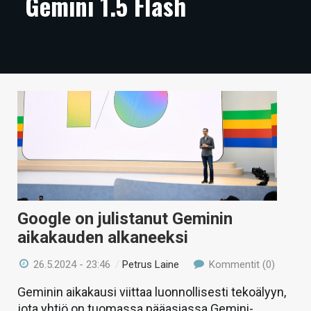
Gemini 1.5 Flash
ARTIKKELIT
VIDEOT
TECHBBS
TIETOA
HINTA.FI
KAUPPA
VAIHDA TEEMA
Google on julistanut Geminin
aikakauden alkaneeksi
HAKU
26.5.2024 - 23:46
/
Petrus Laine
Kommentit (0)
Geminin aikakausi viittaa luonnollisesti tekoälyyn,
jota yhtiö on tuomassa pääasiassa Gemini-