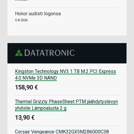
Honor uudisti logonsa
5.8.2026
Kingston Technology NV3 1 TB M.2 PCI Express
4.0 NVMe 3D NAND
158,90 €
Thermal Grizzly PhaseSheet PTM jäähdytyslevyn
yhdiste Lämpöalusta 2 g
13,90 €
Corsair Vengeance CMK32GX5M2B6000C38