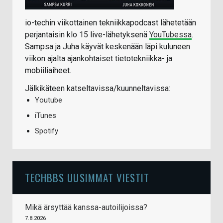
io-techin viikottainen tekniikkapodcast lähetetään
perjantaisin klo 15 live-lähetyksenä
YouTubessa
.
Sampsa ja Juha käyvät keskenään läpi kuluneen
viikon ajalta ajankohtaiset tietotekniikka- ja
mobiiliaiheet.
Jälkikäteen katseltavissa/kuunneltavissa:
Youtube
iTunes
Spotify
TECHBBS UUSIMMAT VIESTIT
Mikä ärsyttää kanssa-autoilijoissa?
7.8.2026