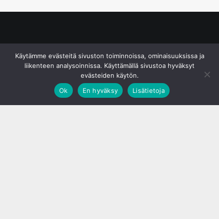
© S&J Media Oy
Käytämme evästeitä sivuston toiminnoissa, ominaisuuksissa ja
liikenteen analysoinnissa. Käyttämällä sivustoa hyväksyt
evästeiden käytön.
Ok
En hyväksy
Lisätietoja
;