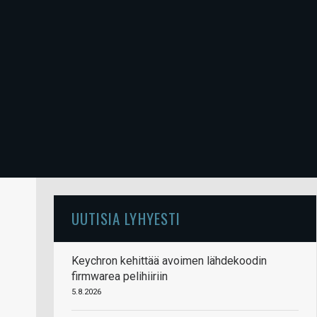
UUTISIA LYHYESTI
Keychron kehittää avoimen lähdekoodin
firmwarea pelihiiriin
5.8.2026