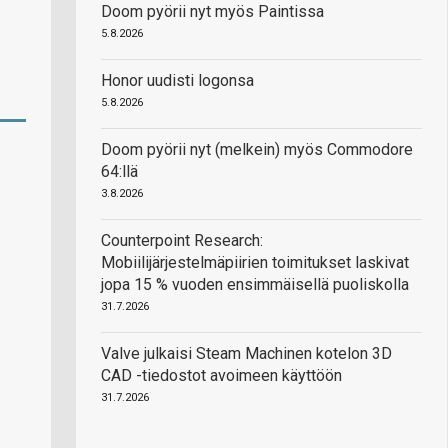
Doom pyörii nyt myös Paintissa
5.8.2026
Honor uudisti logonsa
5.8.2026
Doom pyörii nyt (melkein) myös Commodore
64:llä
3.8.2026
Counterpoint Research:
Mobiilijärjestelmäpiirien toimitukset laskivat
jopa 15 % vuoden ensimmäisellä puoliskolla
31.7.2026
Valve julkaisi Steam Machinen kotelon 3D
CAD -tiedostot avoimeen käyttöön
31.7.2026