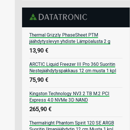
Thermal Grizzly PhaseSheet PTM
jäähdytyslevyn yhdiste Lämpöalusta 2 g
13,90 €
ARCTIC Liquid Freezer III Pro 360 Suoritin
Nestejäähdytyspakkaus 12 cm musta 1 kpl
75,90 €
Kingston Technology NV3 2 TB M.2 PCI
Express 4.0 NVMe 3D NAND
265,90 €
Thermalright Phantom Spirit 120 SE ARGB
Suoritin Ilmanjäähdytin 12 cm Musta 1 kpl