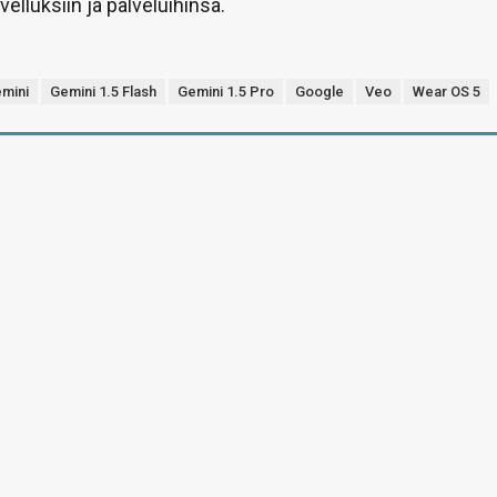
elluksiin ja palveluihinsa.
mini
Gemini 1.5 Flash
Gemini 1.5 Pro
Google
Veo
Wear OS 5