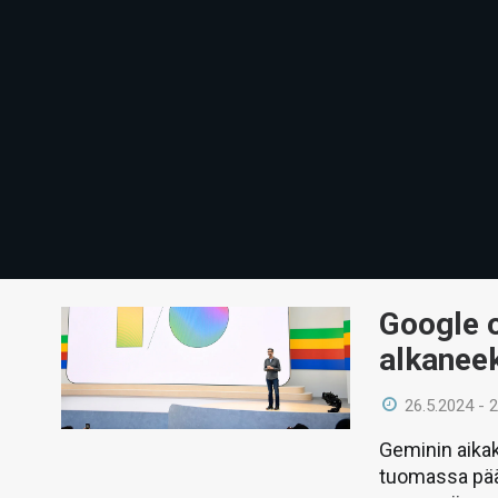
Google o
alkanee
26.5.2024 - 
Geminin aikaka
tuomassa pää