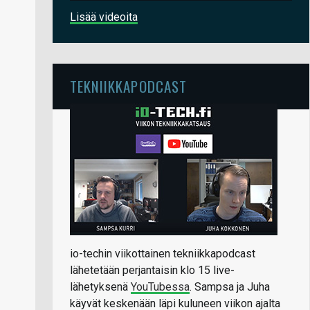
Lisää videoita
TEKNIIKKAPODCAST
io-techin viikottainen tekniikkapodcast
lähetetään perjantaisin klo 15 live-
lähetyksenä
YouTubessa
. Sampsa ja Juha
käyvät keskenään läpi kuluneen viikon ajalta