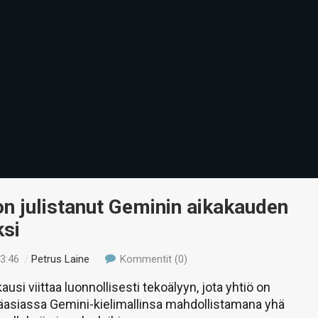
n julistanut Geminin aikakauden
ksi
23:46
/
Petrus Laine
Kommentit (0)
usi viittaa luonnollisesti tekoälyyn, jota yhtiö on
asiassa Gemini-kielimallinsa mahdollistamana yhä