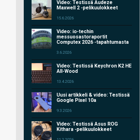
Video: Testissä Audeze
Maxwell 2 -pelikuulokkeet
15.6.2026
Video: io-techin
messuosastoraportit
Computex 2026 -tapahtumasta
3.6.2026
Video: Testissä Keychron K2 HE
All-Wood
13.4.2026
Uusi artikkeli & video: Testissä
Google Pixel 10a
9.3.2026
Video: Testissä Asus ROG
Kithara -pelikuulokkeet
11.2.2026