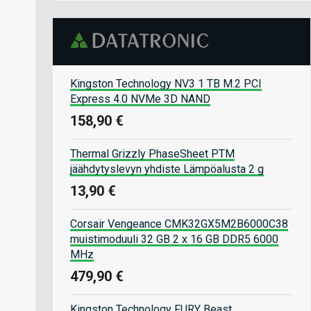
Kingston Technology NV3 1 TB M.2 PCI
Express 4.0 NVMe 3D NAND
158,90 €
Thermal Grizzly PhaseSheet PTM
jäähdytyslevyn yhdiste Lämpöalusta 2 g
13,90 €
Corsair Vengeance CMK32GX5M2B6000C38
muistimoduuli 32 GB 2 x 16 GB DDR5 6000
MHz
479,90 €
Kingston Technology FURY Beast