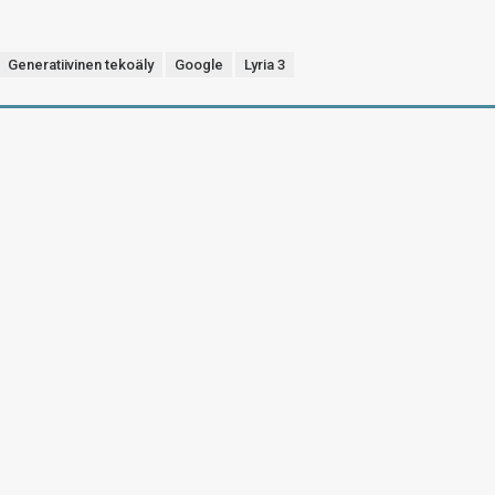
Generatiivinen tekoäly
Google
Lyria 3