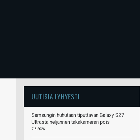
UUTISIA LYHYESTI
Samsungin huhutaan tiputtavan Galaxy S27
Ultrasta neljännen takakameran pois
7.8.2026