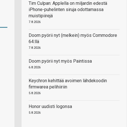
Tim Culpan: Applella on miljardin edestä
iPhone-puhelinten siruja odottamassa
muistipiirejä
7.8.2026
Doom pyörii nyt (melkein) myös Commodore
64:llä
7.8.2026
Doom pyörii nyt myös Paintissa
6.8.2026
Keychron kehittää avoimen lähdekoodin
firmwarea pelihiiriin
5.8.2026
Honor uudisti logonsa
5.8.2026