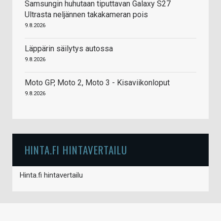
Samsungin huhutaan tiputtavan Galaxy S27
Ultrasta neljännen takakameran pois
9.8.2026
Läppärin säilytys autossa
9.8.2026
Moto GP, Moto 2, Moto 3 - Kisaviikonloput
9.8.2026
HINTA.FI HINTAVERTAILU
Hinta.fi hintavertailu