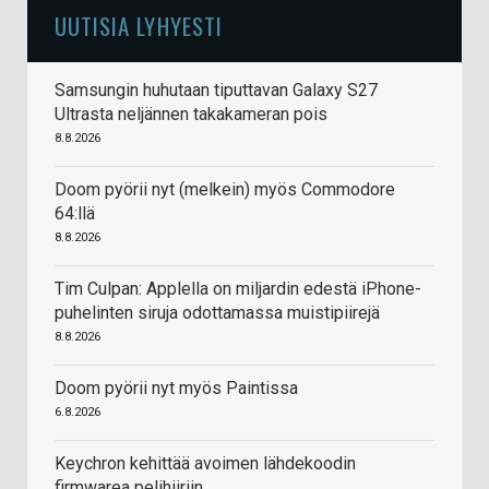
UUTISIA LYHYESTI
Samsungin huhutaan tiputtavan Galaxy S27
Ultrasta neljännen takakameran pois
8.8.2026
Doom pyörii nyt (melkein) myös Commodore
64:llä
8.8.2026
Tim Culpan: Applella on miljardin edestä iPhone-
puhelinten siruja odottamassa muistipiirejä
8.8.2026
Doom pyörii nyt myös Paintissa
6.8.2026
Keychron kehittää avoimen lähdekoodin
firmwarea pelihiiriin