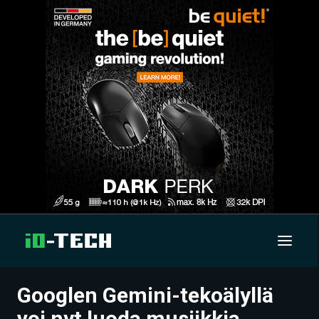
Googlen Gemini-tekoälyllä
UUTISET
voi nyt luoda musiikkia