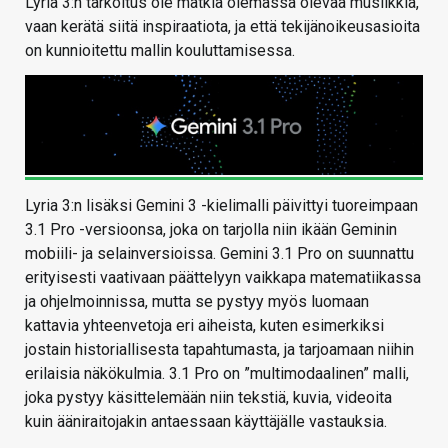
Lyria 3:n tarkoitus ole matkia olemassa olevaa musiikkia,
vaan kerätä siitä inspiraatiota, ja että tekijänoikeusasioita
on kunnioitettu mallin kouluttamisessa.
Lyria 3:n lisäksi Gemini 3 -kielimalli päivittyi tuoreimpaan
3.1 Pro -versioonsa, joka on tarjolla niin ikään Geminin
mobiili- ja selainversioissa. Gemini 3.1 Pro on suunnattu
erityisesti vaativaan päättelyyn vaikkapa matematiikassa
ja ohjelmoinnissa, mutta se pystyy myös luomaan
kattavia yhteenvetoja eri aiheista, kuten esimerkiksi
jostain historiallisesta tapahtumasta, ja tarjoamaan niihin
erilaisia näkökulmia. 3.1 Pro on ”multimodaalinen” malli,
joka pystyy käsittelemään niin tekstiä, kuvia, videoita
kuin ääniraitojakin antaessaan käyttäjälle vastauksia.