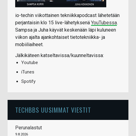
io-techin viikottainen tekniikkapodcast lähetetään
perjantaisin klo 15 live-lähetyksenä
YouTubessa
.
Sampsa ja Juha käyvät keskenään läpi kuluneen
viikon ajalta ajankohtaiset tietotekniikka- ja
mobiiliaiheet.
Jälkikäteen katseltavissa/kuunneltavissa:
Youtube
iTunes
Spotify
TECHBBS UUSIMMAT VIESTIT
Perunalastut
9.8.2026