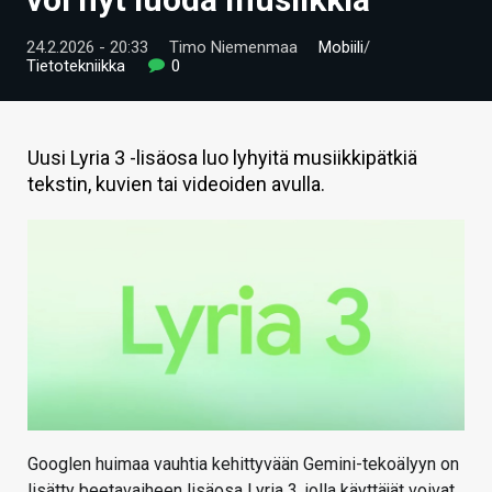
ARTIKKELIT
24.2.2026 - 20:33
Timo Niemenmaa
Mobiili
/
Tietotekniikka
0
VIDEOT
TECHBBS
Uusi Lyria 3 -lisäosa luo lyhyitä musiikkipätkiä
TIETOA
tekstin, kuvien tai videoiden avulla.
HINTA.FI
KAUPPA
VAIHDA TEEMA
HAKU
Googlen huimaa vauhtia kehittyvään Gemini-tekoälyyn on
lisätty beetavaiheen lisäosa Lyria 3, jolla käyttäjät voivat