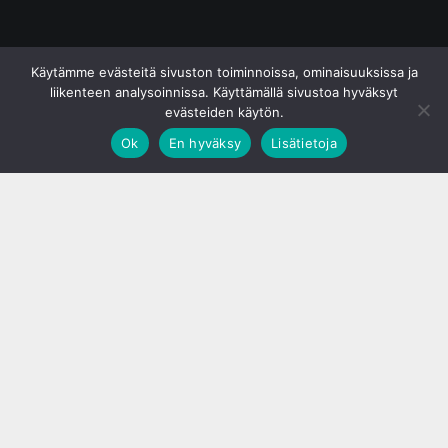
© S&J Media Oy
Käytämme evästeitä sivuston toiminnoissa, ominaisuuksissa ja
liikenteen analysoinnissa. Käyttämällä sivustoa hyväksyt
evästeiden käytön.
Ok
En hyväksy
Lisätietoja
;