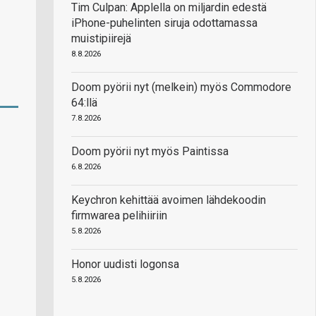
Tim Culpan: Applella on miljardin edestä
iPhone-puhelinten siruja odottamassa
muistipiirejä
8.8.2026
Doom pyörii nyt (melkein) myös Commodore
64:llä
7.8.2026
Doom pyörii nyt myös Paintissa
6.8.2026
Keychron kehittää avoimen lähdekoodin
firmwarea pelihiiriin
5.8.2026
Honor uudisti logonsa
5.8.2026