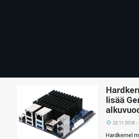
Hardkern
lisää Ge
alkuvuo
22.11.2018 -
Hardkernel m