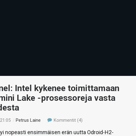
el: Intel kykenee toimittamaan
mini Lake -prosessoreja vasta
desta
 21:05
/
Petrus Laine
Kommentit (4)
yi nopeasti ensimmäisen erän uutta Odroid-H2-