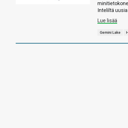
minitietokone
Inteliltä uusi
Lue lisää
Gemini Lake
H