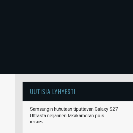
UUTISIA LYHYESTI
Samsungin huhutaan tiputtavan Galaxy S27
Ultrasta neljännen takakameran pois
8.8.2026