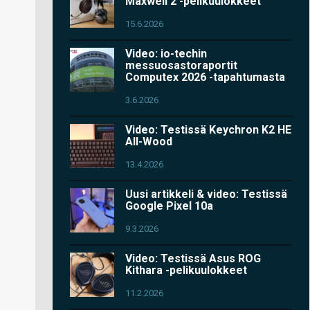
Maxwell 2 -pelikuulokkeet
15.6.2026
Video: io-techin
messuosastoraportit
Computex 2026 -tapahtumasta
3.6.2026
Video: Testissä Keychron K2 HE
All-Wood
13.4.2026
Uusi artikkeli & video: Testissä
Google Pixel 10a
9.3.2026
Video: Testissä Asus ROG
Kithara -pelikuulokkeet
11.2.2026