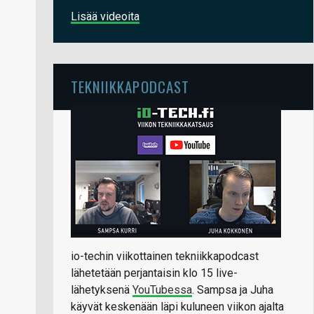
Lisää videoita
TEKNIIKKAPODCAST
io-techin viikottainen tekniikkapodcast
lähetetään perjantaisin klo 15 live-
lähetyksenä
YouTubessa
. Sampsa ja Juha
käyvät keskenään läpi kuluneen viikon ajalta