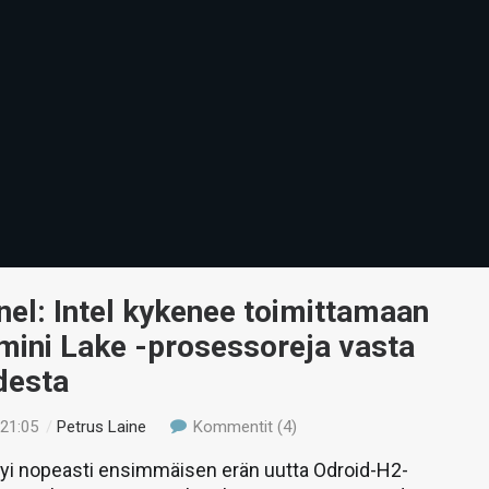
el: Intel kykenee toimittamaan
mini Lake -prosessoreja vasta
desta
 21:05
/
Petrus Laine
Kommentit (4)
yi nopeasti ensimmäisen erän uutta Odroid-H2-