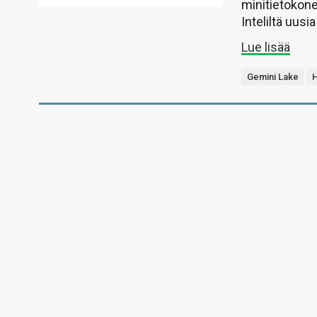
minitietokone
Inteliltä uusi
Lue lisää
Gemini Lake
H