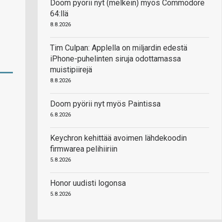
Doom pyörii nyt (melkein) myös Commodore
64:llä
8.8.2026
Tim Culpan: Applella on miljardin edestä
iPhone-puhelinten siruja odottamassa
muistipiirejä
8.8.2026
Doom pyörii nyt myös Paintissa
6.8.2026
Keychron kehittää avoimen lähdekoodin
firmwarea pelihiiriin
5.8.2026
Honor uudisti logonsa
5.8.2026