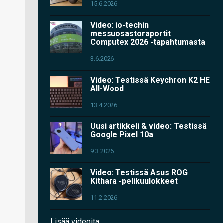
15.6.2026
Video: io-techin
messuosastoraportit
Computex 2026 -tapahtumasta
3.6.2026
Video: Testissä Keychron K2 HE
All-Wood
13.4.2026
Uusi artikkeli & video: Testissä
Google Pixel 10a
9.3.2026
Video: Testissä Asus ROG
Kithara -pelikuulokkeet
11.2.2026
Lisää videoita