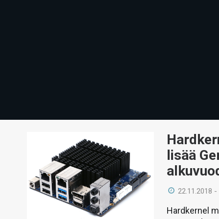
Hardkern
lisää Ge
alkuvuo
22.11.2018 -
Hardkernel m