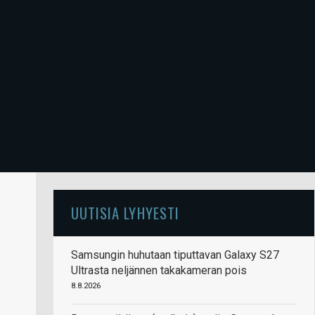
UUTISIA LYHYESTI
Samsungin huhutaan tiputtavan Galaxy S27
Ultrasta neljännen takakameran pois
8.8.2026