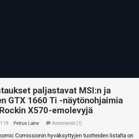
staukset paljastavat MSI:n ja
en GTX 1660 Ti -näytönohjaimia
Rockin X570-emolevyjä
21:19
/
Petrus Laine
Kommentit (7)
omic Comissionin hyväksyttyjen tuotteiden listalta on