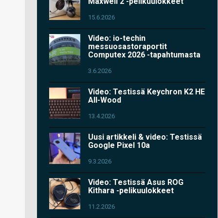
Maxwell 2 -pelikuulokkeet
15.6.2026
Video: io-techin
messuosastoraportit
Computex 2026 -tapahtumasta
3.6.2026
Video: Testissä Keychron K2 HE
All-Wood
13.4.2026
Uusi artikkeli & video: Testissä
Google Pixel 10a
9.3.2026
Video: Testissä Asus ROG
Kithara -pelikuulokkeet
11.2.2026