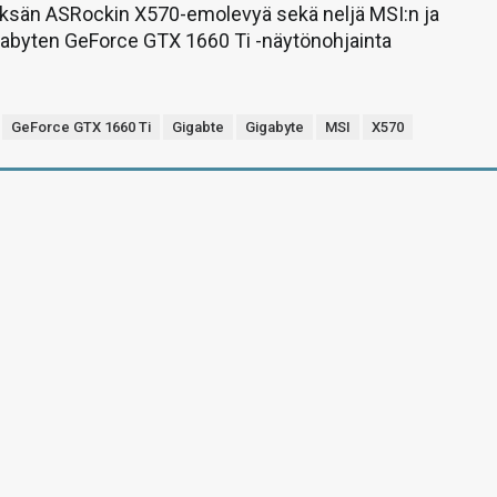
eksän ASRockin X570-emolevyä sekä neljä MSI:n ja
gabyten GeForce GTX 1660 Ti -näytönohjainta
GeForce GTX 1660 Ti
Gigabte
Gigabyte
MSI
X570