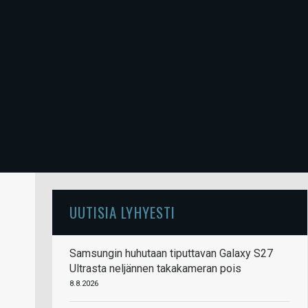
UUTISIA LYHYESTI
Samsungin huhutaan tiputtavan Galaxy S27
Ultrasta neljännen takakameran pois
8.8.2026