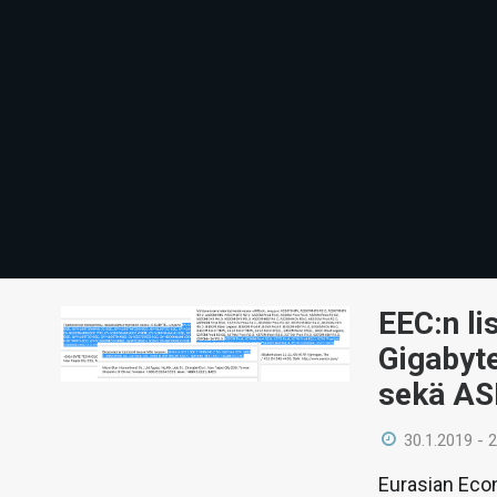
EEC:n li
Gigabyt
sekä AS
30.1.2019 - 
Eurasian Econ