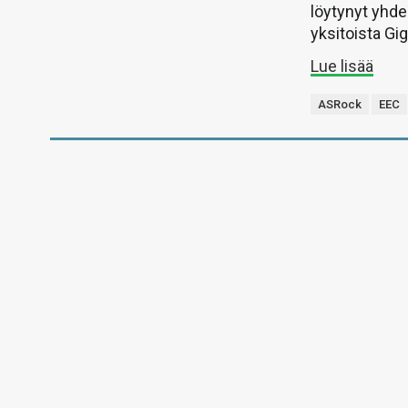
löytynyt yhd
yksitoista Gi
Lue lisää
ASRock
EEC