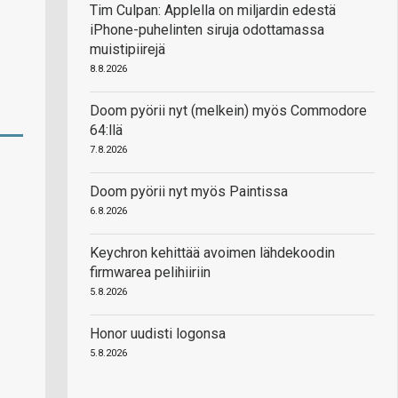
Tim Culpan: Applella on miljardin edestä
iPhone-puhelinten siruja odottamassa
muistipiirejä
8.8.2026
Doom pyörii nyt (melkein) myös Commodore
64:llä
7.8.2026
Doom pyörii nyt myös Paintissa
6.8.2026
Keychron kehittää avoimen lähdekoodin
firmwarea pelihiiriin
5.8.2026
Honor uudisti logonsa
5.8.2026