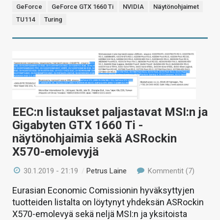
GeForce
GeForce GTX 1660 Ti
NVIDIA
Näytönohjaimet
TU114
Turing
EEC:n listaukset paljastavat MSI:n ja
Gigabyten GTX 1660 Ti -
näytönohjaimia sekä ASRockin
X570-emolevyjä
30.1.2019 - 21:19
/
Petrus Laine
Kommentit (7)
Eurasian Economic Comissionin hyväksyttyjen
tuotteiden listalta on löytynyt yhdeksän ASRockin
X570-emolevyä sekä neljä MSI:n ja yksitoista