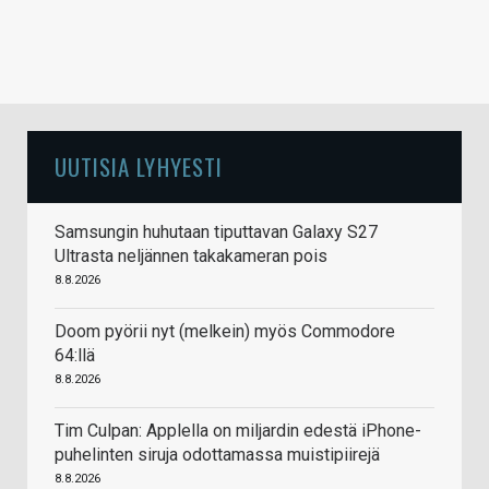
UUTISIA LYHYESTI
Samsungin huhutaan tiputtavan Galaxy S27
Ultrasta neljännen takakameran pois
8.8.2026
Doom pyörii nyt (melkein) myös Commodore
64:llä
8.8.2026
Tim Culpan: Applella on miljardin edestä iPhone-
puhelinten siruja odottamassa muistipiirejä
8.8.2026