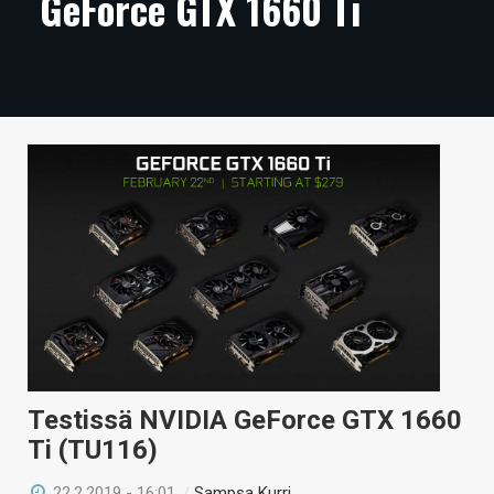
GeForce GTX 1660 Ti
ARTIKKELIT
VIDEOT
TECHBBS
TIETOA
HINTA.FI
KAUPPA
VAIHDA TEEMA
Testissä NVIDIA GeForce GTX 1660
HAKU
Ti (TU116)
22.2.2019 - 16:01
/
Sampsa Kurri