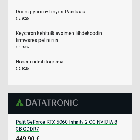
Doom pyörii nyt myös Paintissa
6.8.2026
Keychron kehittää avoimen lähdekoodin
firmwarea pelihiiriin
5.8.2026
Honor uudisti logonsa
5.8.2026
Palit GeForce RTX 5060 Infinity 2 OC NVIDIA 8
GB GDDR7
449,90 €