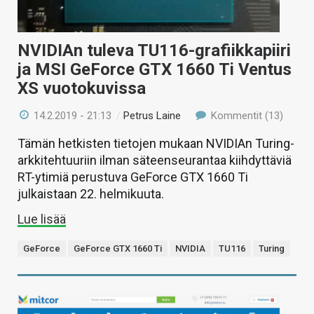
NVIDIAn tuleva TU116-grafiikkapiiri
ja MSI GeForce GTX 1660 Ti Ventus
XS vuotokuvissa
14.2.2019 - 21:13
/
Petrus Laine
Kommentit (13)
Tämän hetkisten tietojen mukaan NVIDIAn Turing-
arkkitehtuuriin ilman säteenseurantaa kiihdyttäviä
RT-ytimiä perustuva GeForce GTX 1660 Ti
julkaistaan 22. helmikuuta.
Lue lisää
GeForce
GeForce GTX 1660 Ti
NVIDIA
TU116
Turing