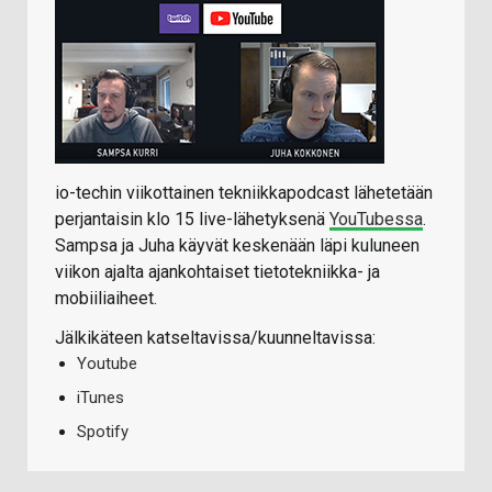
io-techin viikottainen tekniikkapodcast lähetetään
perjantaisin klo 15 live-lähetyksenä
YouTubessa
.
Sampsa ja Juha käyvät keskenään läpi kuluneen
viikon ajalta ajankohtaiset tietotekniikka- ja
mobiiliaiheet.
Jälkikäteen katseltavissa/kuunneltavissa:
Youtube
iTunes
Spotify