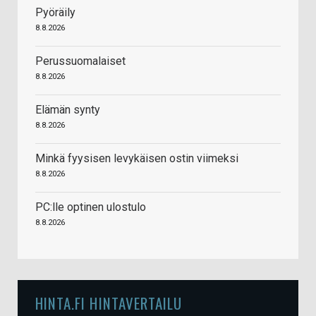
Pyöräily
8.8.2026
Perussuomalaiset
8.8.2026
Elämän synty
8.8.2026
Minkä fyysisen levykäisen ostin viimeksi
8.8.2026
PC:lle optinen ulostulo
8.8.2026
HINTA.FI HINTAVERTAILU