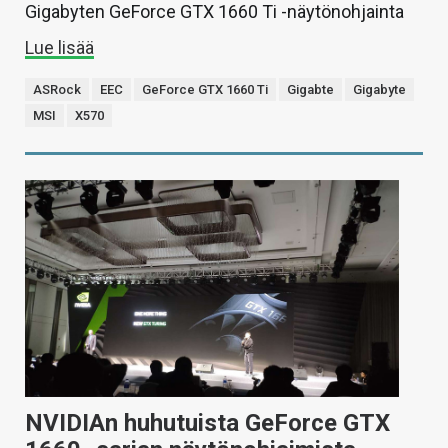
Gigabyten GeForce GTX 1660 Ti -näytönohjainta
Lue lisää
ASRock
EEC
GeForce GTX 1660 Ti
Gigabte
Gigabyte
MSI
X570
NVIDIAn huhutuista GeForce GTX