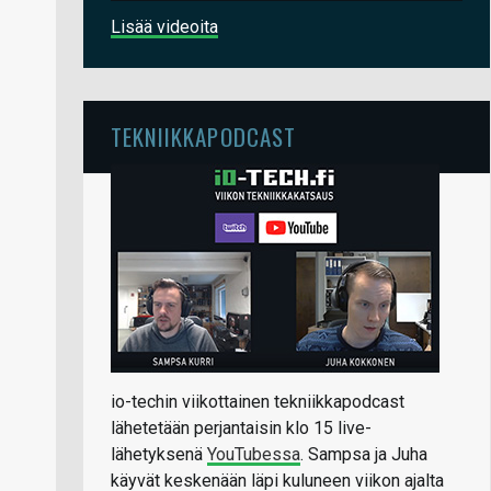
Lisää videoita
TEKNIIKKAPODCAST
io-techin viikottainen tekniikkapodcast
lähetetään perjantaisin klo 15 live-
lähetyksenä
YouTubessa
. Sampsa ja Juha
käyvät keskenään läpi kuluneen viikon ajalta