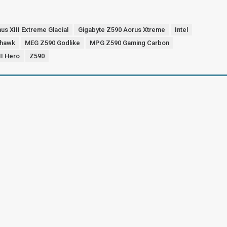
s XIII Extreme Glacial
Gigabyte Z590 Aorus Xtreme
Intel
hawk
MEG Z590 Godlike
MPG Z590 Gaming Carbon
I Hero
Z590