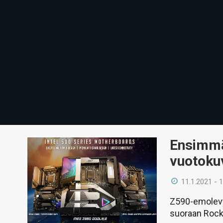
Ensimmä
vuotoku
11.1.2021 - 
Z590-emolevy
suoraan Rocke