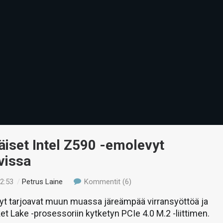
iset Intel Z590 -emolevyt
vissa
12:53
/
Petrus Laine
Kommentit (6)
t tarjoavat muun muassa järeämpää virransyöttöä ja
t Lake -prosessoriin kytketyn PCIe 4.0 M.2 -liittimen.