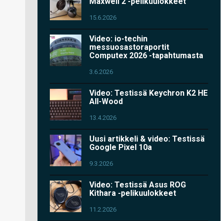
Maxwell 2 -pelikuulokkeet
15.6.2026
Video: io-techin
messuosastoraportit
Computex 2026 -tapahtumasta
3.6.2026
Video: Testissä Keychron K2 HE
All-Wood
13.4.2026
Uusi artikkeli & video: Testissä
Google Pixel 10a
9.3.2026
Video: Testissä Asus ROG
Kithara -pelikuulokkeet
11.2.2026