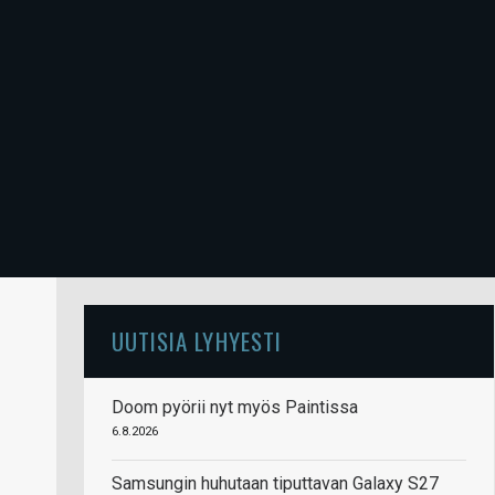
UUTISIA LYHYESTI
Doom pyörii nyt myös Paintissa
6.8.2026
Samsungin huhutaan tiputtavan Galaxy S27