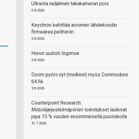
Ultrasta neljännen takakameran pois
6.8.2026
Keychron kehittää avoimen lähdekoodin
firmwarea pelihiiriin
5.8.2026
Honor uudisti logonsa
5.8.2026
Doom pyörii nyt (melkein) myös Commodore
64:llä
3.8.2026
Counterpoint Research:
Mobiilijärjestelmäpiirien toimitukset laskivat
jopa 15 % vuoden ensimmäisellä puoliskolla
31.7.2026