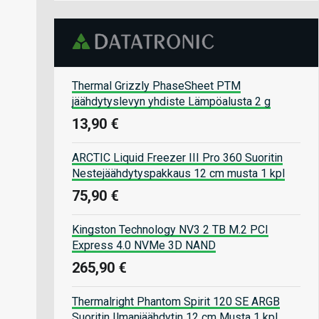
Thermal Grizzly PhaseSheet PTM
jäähdytyslevyn yhdiste Lämpöalusta 2 g
13,90 €
ARCTIC Liquid Freezer III Pro 360 Suoritin
Nestejäähdytyspakkaus 12 cm musta 1 kpl
75,90 €
Kingston Technology NV3 2 TB M.2 PCI
Express 4.0 NVMe 3D NAND
265,90 €
Thermalright Phantom Spirit 120 SE ARGB
Suoritin Ilmanjäähdytin 12 cm Musta 1 kpl