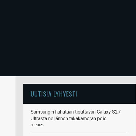
UUTISIA LYHYESTI
Samsungin huhutaan tiputtavan Galaxy S27
Ultrasta neljännen takakameran pois
8.8.2026