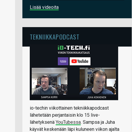
Lisää videoita
TEKNIIKKAPODCAST
io-techin viikottainen tekniikkapodcast
lähetetään perjantaisin klo 15 live-
lähetyksenä
YouTubessa
. Sampsa ja Juha
käyvät keskenään läpi kuluneen viikon ajalta