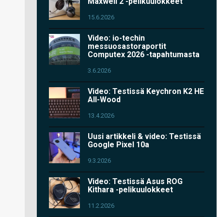
Maxwell 2 -pelikuulokkeet
15.6.2026
Video: io-techin
messuosastoraportit
Computex 2026 -tapahtumasta
3.6.2026
Video: Testissä Keychron K2 HE
All-Wood
13.4.2026
Uusi artikkeli & video: Testissä
Google Pixel 10a
9.3.2026
Video: Testissä Asus ROG
Kithara -pelikuulokkeet
11.2.2026