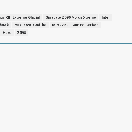
s XIII Extreme Glacial
Gigabyte Z590 Aorus Xtreme
Intel
hawk
MEG Z590 Godlike
MPG Z590 Gaming Carbon
I Hero
Z590