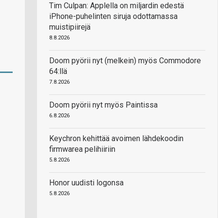
Tim Culpan: Applella on miljardin edestä
iPhone-puhelinten siruja odottamassa
muistipiirejä
8.8.2026
Doom pyörii nyt (melkein) myös Commodore
64:llä
7.8.2026
Doom pyörii nyt myös Paintissa
6.8.2026
Keychron kehittää avoimen lähdekoodin
firmwarea pelihiiriin
5.8.2026
Honor uudisti logonsa
5.8.2026