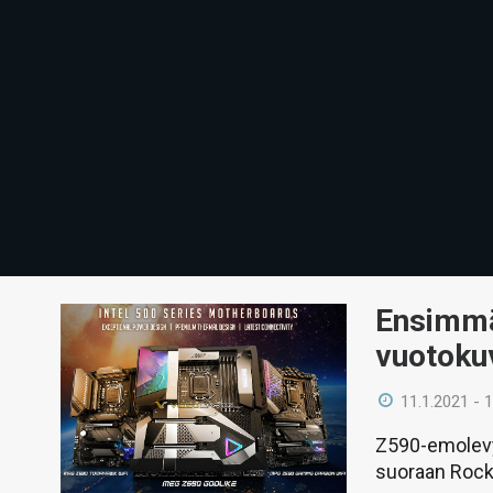
Ensimmä
vuotoku
11.1.2021 - 
Z590-emolevy
suoraan Rocke