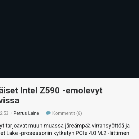
iset Intel Z590 -emolevyt
vissa
12:53
/
Petrus Laine
Kommentit (6)
t tarjoavat muun muassa järeämpää virransyöttöä ja
t Lake -prosessoriin kytketyn PCIe 4.0 M.2 -liittimen.