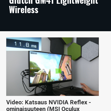
Wireless
ARTIKKELIT
VIDEOT
TECHBBS
TIETOA
HINTA.FI
KAUPPA
VAIHDA TEEMA
HAKU
Video: Katsaus NVIDIA Reflex -
ominaisuuteen (MSI Oculux