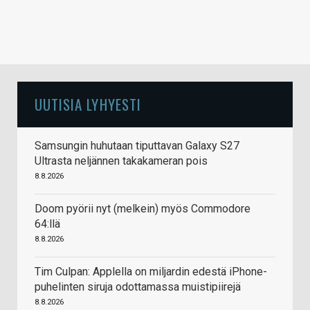
UUTISIA LYHYESTI
Samsungin huhutaan tiputtavan Galaxy S27
Ultrasta neljännen takakameran pois
8.8.2026
Doom pyörii nyt (melkein) myös Commodore
64:llä
8.8.2026
Tim Culpan: Applella on miljardin edestä iPhone-
puhelinten siruja odottamassa muistipiirejä
8.8.2026