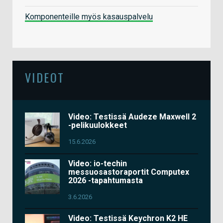
Komponenteille myös kasauspalvelu
VIDEOT
Video: Testissä Audeze Maxwell 2
-pelikuulokkeet
15.6.2026
Video: io-techin
messuosastoraportit Computex
2026 -tapahtumasta
3.6.2026
Video: Testissä Keychron K2 HE