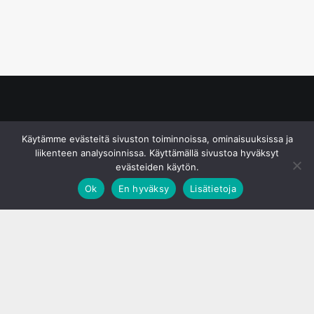
© S&J Media Oy
Käytämme evästeitä sivuston toiminnoissa, ominaisuuksissa ja
liikenteen analysoinnissa. Käyttämällä sivustoa hyväksyt
evästeiden käytön.
Ok
En hyväksy
Lisätietoja
;