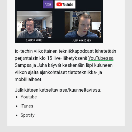
io-techin viikottainen tekniikkapodcast lähetetään
perjantaisin klo 15 live-lähetyksenä
YouTubessa
.
Sampsa ja Juha käyvät keskenään läpi kuluneen
viikon ajalta ajankohtaiset tietotekniikka- ja
mobiiliaiheet.
Jälkikäteen katseltavissa/kuunneltavissa:
Youtube
iTunes
Spotify