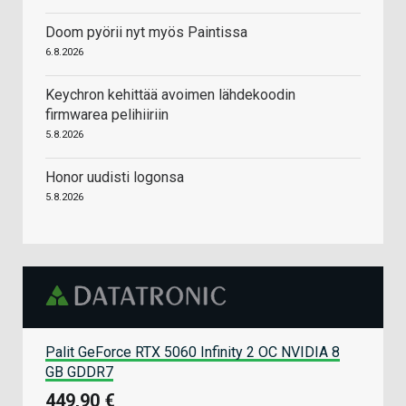
Doom pyörii nyt myös Paintissa
6.8.2026
Keychron kehittää avoimen lähdekoodin
firmwarea pelihiiriin
5.8.2026
Honor uudisti logonsa
5.8.2026
Palit GeForce RTX 5060 Infinity 2 OC NVIDIA 8
GB GDDR7
449,90 €