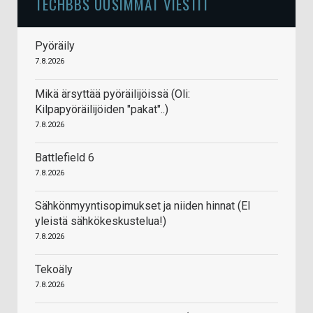
TECHBBS UUSIMMAT VIESTIT
Pyöräily
7.8.2026
Mikä ärsyttää pyöräilijöissä (Oli:
Kilpapyöräilijöiden "pakat"..)
7.8.2026
Battlefield 6
7.8.2026
Sähkönmyyntisopimukset ja niiden hinnat (EI
yleistä sähkökeskustelua!)
7.8.2026
Tekoäly
7.8.2026