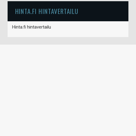
HINTA.FI HINTAVERTAILU
Hinta.fi hintavertailu