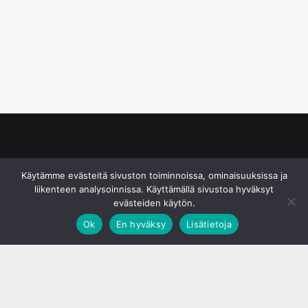
© S&J Media Oy
Käytämme evästeitä sivuston toiminnoissa, ominaisuuksissa ja
liikenteen analysoinnissa. Käyttämällä sivustoa hyväksyt
evästeiden käytön.
Ok
En hyväksy
Lisätietoja
;