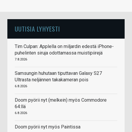
UUTISIA LYHYESTI
Tim Culpan: Applella on miljardin edestä iPhone-
puhelinten siruja odottamassa muistipiirejä
7.8.2026
Samsungin huhutaan tiputtavan Galaxy S27
Ultrasta neljännen takakameran pois
6.8.2026
Doom pyörii nyt (melkein) myös Commodore
64:llä
6.8.2026
Doom pyörii nyt myös Paintissa