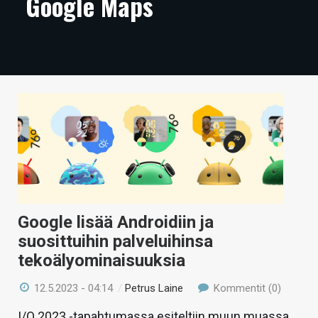
Google Maps
ARTIKKELIT
VIDEOT
TECHBBS
TIETOA
HINTA.FI
KAUPPA
VAIHDA TEEMA
Google lisää Androidiin ja
suosittuihin palveluihinsa
tekoälyominaisuuksia
HAKU
12.5.2023 - 04:14
/
Petrus Laine
Kommentit (0)
I/O 2023 -tapahtumassa esiteltiin muun muassa