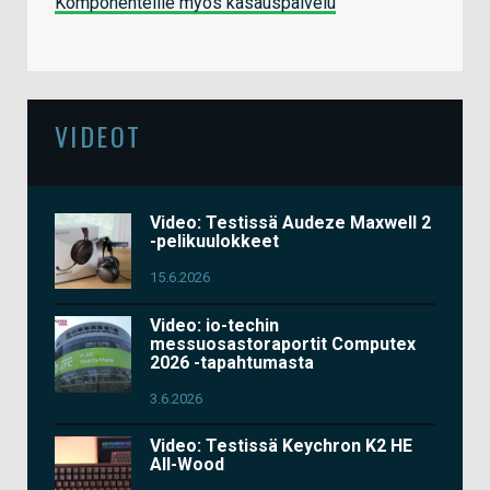
Komponenteille myös kasauspalvelu
VIDEOT
Video: Testissä Audeze Maxwell 2
-pelikuulokkeet
15.6.2026
Video: io-techin
messuosastoraportit Computex
2026 -tapahtumasta
3.6.2026
Video: Testissä Keychron K2 HE
All-Wood