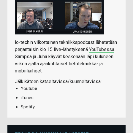
io-techin viikottainen tekniikkapodcast lähetetään
perjantaisin klo 15 live-lähetyksenä
YouTubessa
.
Sampsa ja Juha käyvät keskenään läpi kuluneen
viikon ajalta ajankohtaiset tietotekniikka- ja
mobiiliaiheet.
Jälkikäteen katseltavissa/kuunneltavissa:
Youtube
iTunes
Spotify