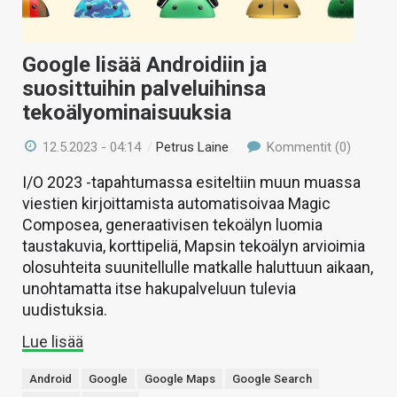
Google lisää Androidiin ja
suosittuihin palveluihinsa
tekoälyominaisuuksia
12.5.2023 - 04:14
/
Petrus Laine
Kommentit (0)
I/O 2023 -tapahtumassa esiteltiin muun muassa
viestien kirjoittamista automatisoivaa Magic
Composea, generaativisen tekoälyn luomia
taustakuvia, korttipeliä, Mapsin tekoälyn arvioimia
olosuhteita suunitellulle matkalle haluttuun aikaan,
unohtamatta itse hakupalveluun tulevia
uudistuksia.
Lue lisää
Android
Google
Google Maps
Google Search