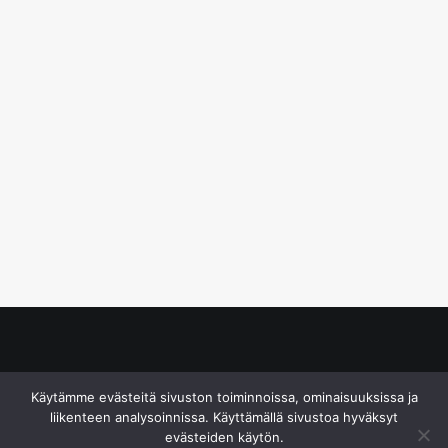
© S&J Media Oy
Käytämme evästeitä sivuston toiminnoissa, ominaisuuksissa ja
liikenteen analysoinnissa. Käyttämällä sivustoa hyväksyt
evästeiden käytön.