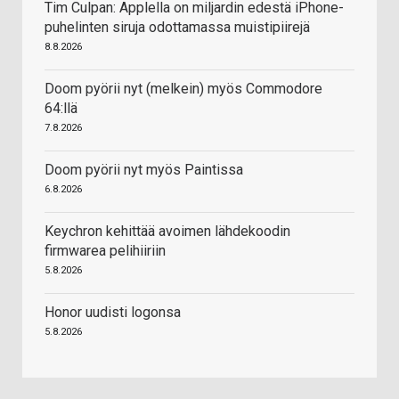
Tim Culpan: Applella on miljardin edestä iPhone-
puhelinten siruja odottamassa muistipiirejä
8.8.2026
Doom pyörii nyt (melkein) myös Commodore
64:llä
7.8.2026
Doom pyörii nyt myös Paintissa
6.8.2026
Keychron kehittää avoimen lähdekoodin
firmwarea pelihiiriin
5.8.2026
Honor uudisti logonsa
5.8.2026