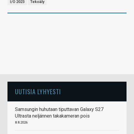
I/O 2023
Tekoäly
UUTISIA LYHYESTI
Samsungin huhutaan tiputtavan Galaxy S27
Ultrasta neljännen takakameran pois
8.8.2026