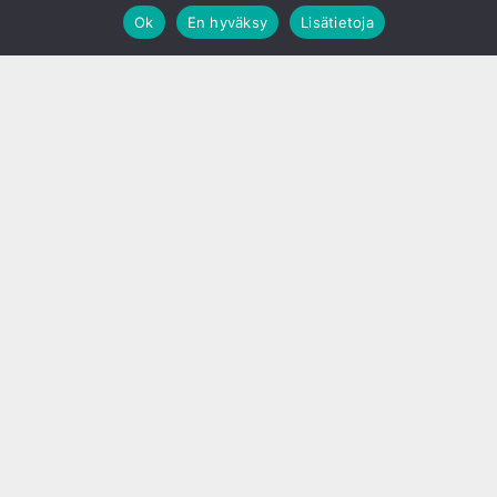
Ok
En hyväksy
Lisätietoja
;