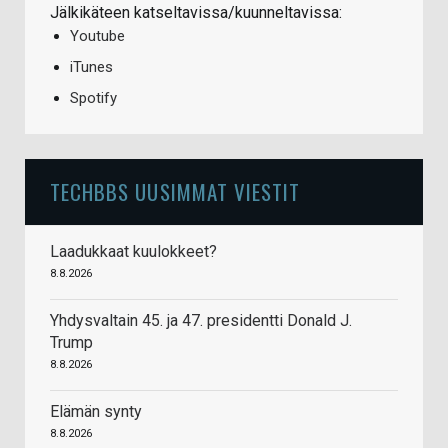
Jälkikäteen katseltavissa/kuunneltavissa:
Youtube
iTunes
Spotify
TECHBBS UUSIMMAT VIESTIT
Laadukkaat kuulokkeet?
8.8.2026
Yhdysvaltain 45. ja 47. presidentti Donald J.
Trump
8.8.2026
Elämän synty
8.8.2026