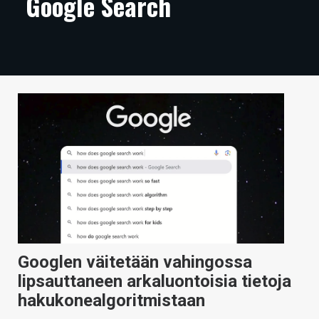
Google Search
ARTIKKELIT
VIDEOT
TECHBBS
TIETOA
HINTA.FI
KAUPPA
VAIHDA TEEMA
Googlen väitetään vahingossa
HAKU
lipsauttaneen arkaluontoisia tietoja
hakukonealgoritmistaan