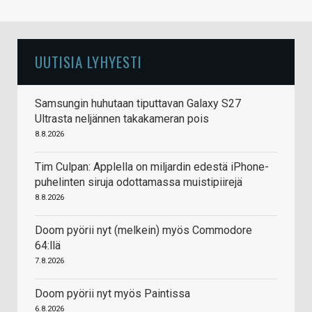
UUTISIA LYHYESTI
Samsungin huhutaan tiputtavan Galaxy S27
Ultrasta neljännen takakameran pois
8.8.2026
Tim Culpan: Applella on miljardin edestä iPhone-
puhelinten siruja odottamassa muistipiirejä
8.8.2026
Doom pyörii nyt (melkein) myös Commodore
64:llä
7.8.2026
Doom pyörii nyt myös Paintissa
6.8.2026