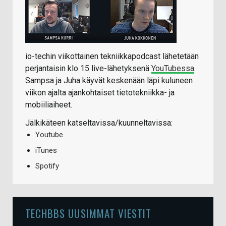
io-techin viikottainen tekniikkapodcast lähetetään
perjantaisin klo 15 live-lähetyksenä
YouTubessa
.
Sampsa ja Juha käyvät keskenään läpi kuluneen
viikon ajalta ajankohtaiset tietotekniikka- ja
mobiiliaiheet.
Jälkikäteen katseltavissa/kuunneltavissa:
Youtube
iTunes
Spotify
TECHBBS UUSIMMAT VIESTIT