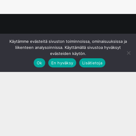
© S&J Media Oy
Käytämme evästeitä sivuston toiminnoissa, ominaisuuksissa ja
liikenteen analysoinnissa. Käyttämällä sivustoa hyväksyt
evästeiden käytön.
Ok
En hyväksy
Lisätietoja
;