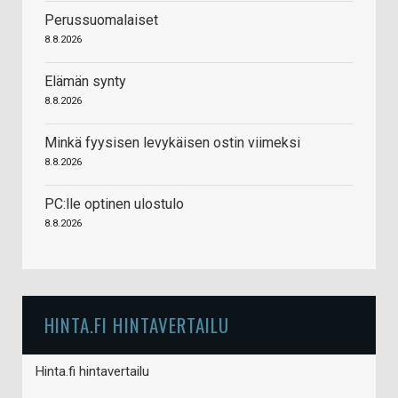
Perussuomalaiset
8.8.2026
Elämän synty
8.8.2026
Minkä fyysisen levykäisen ostin viimeksi
8.8.2026
PC:lle optinen ulostulo
8.8.2026
HINTA.FI HINTAVERTAILU
Hinta.fi hintavertailu