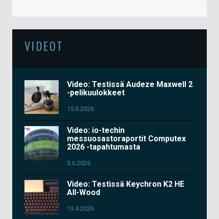
VIDEOT
Video: Testissä Audeze Maxwell 2
-pelikuulokkeet
15.6.2026
Video: io-techin
messuosastoraportit Computex
2026 -tapahtumasta
3.6.2026
Video: Testissä Keychron K2 HE
All-Wood
13.4.2026