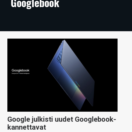
Googlebook
ARTIKKELIT
VIDEOT
TECHBBS
TIETOA
HINTA.FI
KAUPPA
VAIHDA TEEMA
HAKU
Google julkisti uudet Googlebook-
kannettavat