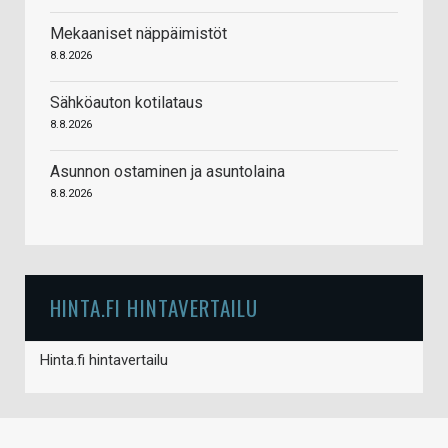
Mekaaniset näppäimistöt
8.8.2026
Sähköauton kotilataus
8.8.2026
Asunnon ostaminen ja asuntolaina
8.8.2026
HINTA.FI HINTAVERTAILU
Hinta.fi hintavertailu