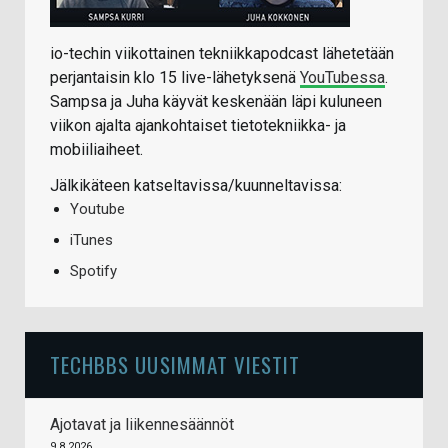
io-techin viikottainen tekniikkapodcast lähetetään
perjantaisin klo 15 live-lähetyksenä
YouTubessa
.
Sampsa ja Juha käyvät keskenään läpi kuluneen
viikon ajalta ajankohtaiset tietotekniikka- ja
mobiiliaiheet.
Jälkikäteen katseltavissa/kuunneltavissa:
Youtube
iTunes
Spotify
TECHBBS UUSIMMAT VIESTIT
Ajotavat ja liikennesäännöt
9.8.2026