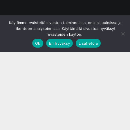
© S&J Media Oy
Käytämme evästeitä sivuston toiminnoissa, ominaisuuksissa ja
liikenteen analysoinnissa. Käyttämällä sivustoa hyväksyt
evästeiden käytön.
Ok
En hyväksy
Lisätietoja
;