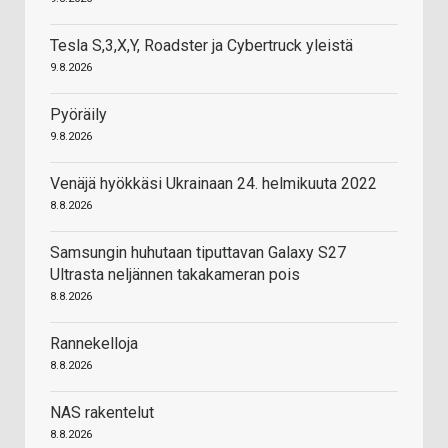
Tesla S,3,X,Y, Roadster ja Cybertruck yleistä
9.8.2026
Pyöräily
9.8.2026
Venäjä hyökkäsi Ukrainaan 24. helmikuuta 2022
8.8.2026
Samsungin huhutaan tiputtavan Galaxy S27
Ultrasta neljännen takakameran pois
8.8.2026
Rannekelloja
8.8.2026
NAS rakentelut
8.8.2026