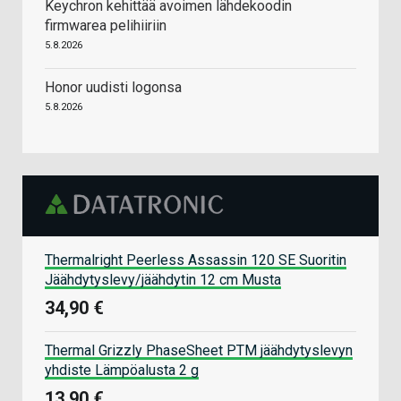
Keychron kehittää avoimen lähdekoodin
firmwarea pelihiiriin
5.8.2026
Honor uudisti logonsa
5.8.2026
Thermalright Peerless Assassin 120 SE Suoritin
Jäähdytyslevy/jäähdytin 12 cm Musta
34,90 €
Thermal Grizzly PhaseSheet PTM jäähdytyslevyn
yhdiste Lämpöalusta 2 g
13,90 €