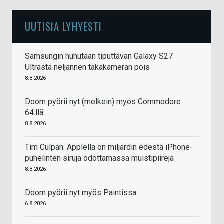
UUTISIA LYHYESTI
Samsungin huhutaan tiputtavan Galaxy S27
Ultrasta neljännen takakameran pois
8.8.2026
Doom pyörii nyt (melkein) myös Commodore
64:llä
8.8.2026
Tim Culpan: Applella on miljardin edestä iPhone-
puhelinten siruja odottamassa muistipiirejä
8.8.2026
Doom pyörii nyt myös Paintissa
6.8.2026