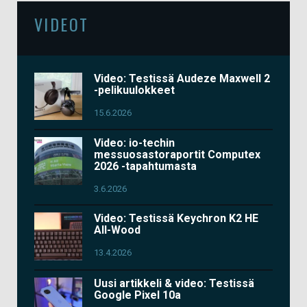
VIDEOT
Video: Testissä Audeze Maxwell 2
-pelikuulokkeet
15.6.2026
Video: io-techin
messuosastoraportit Computex
2026 -tapahtumasta
3.6.2026
Video: Testissä Keychron K2 HE
All-Wood
13.4.2026
Uusi artikkeli & video: Testissä
Google Pixel 10a