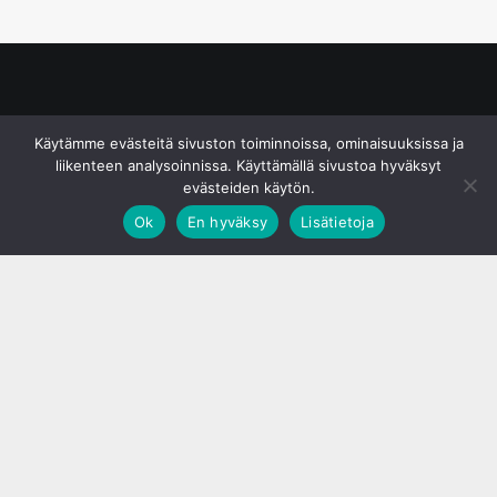
© S&J Media Oy
Käytämme evästeitä sivuston toiminnoissa, ominaisuuksissa ja
liikenteen analysoinnissa. Käyttämällä sivustoa hyväksyt
evästeiden käytön.
Ok
En hyväksy
Lisätietoja
;