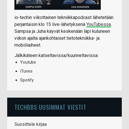
io-techin viikottainen tekniikkapodcast lähetetään
perjantaisin klo 15 live-lähetyksenä
YouTubessa
.
Sampsa ja Juha käyvät keskenään läpi kuluneen
viikon ajalta ajankohtaiset tietotekniikka- ja
mobiiliaiheet.
Jälkikäteen katseltavissa/kuunneltavissa:
Youtube
iTunes
Spotify
TECHBBS UUSIMMAT VIESTIT
Suosittele kirjaa