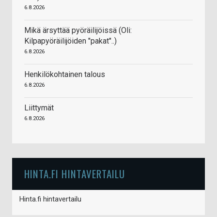
6.8.2026
Mikä ärsyttää pyöräilijöissä (Oli:
Kilpapyöräilijöiden "pakat"..)
6.8.2026
Henkilökohtainen talous
6.8.2026
Liittymät
6.8.2026
HINTA.FI HINTAVERTAILU
Hinta.fi hintavertailu