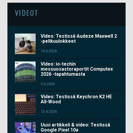
VIDEOT
Video: Testissä Audeze Maxwell 2
-pelikuulokkeet
15.6.2026
Video: io-techin
messuosastoraportit Computex
2026 -tapahtumasta
3.6.2026
Video: Testissä Keychron K2 HE
All-Wood
13.4.2026
Uusi artikkeli & video: Testissä
Google Pixel 10a