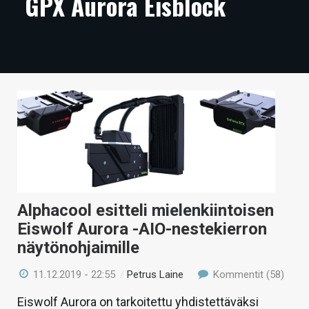
GPX Aurora Eisblock
ARTIKKELIT
VIDEOT
TECHBBS
TIETOA
HINTA.FI
KAUPPA
VAIHDA TEEMA
Alphacool esitteli mielenkiintoisen
Eiswolf Aurora -AIO-nestekierron
näytönohjaimille
HAKU
11.12.2019 - 22:55
/
Petrus Laine
Kommentit (58)
Eiswolf Aurora on tarkoitettu yhdistettäväksi