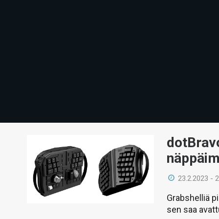
dotBravo
näppäim
23.2.2023 - 
Grabshelliä p
sen saa avatt