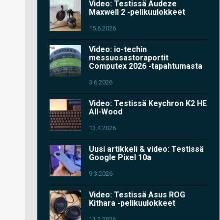
Video: Testissä Audeze
Maxwell 2 -pelikuulokkeet
15.6.2026
Video: io-techin
messuosastoraportit
Computex 2026 -tapahtumasta
3.6.2026
Video: Testissä Keychron K2 HE
All-Wood
13.4.2026
Uusi artikkeli & video: Testissä
Google Pixel 10a
9.3.2026
Video: Testissä Asus ROG
Kithara -pelikuulokkeet
11.2.2026