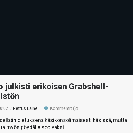
 julkisti erikoisen Grabshell-
istön
20:02
/
Petrus Laine
Kommentit (2)
idellään oletuksena käsikonsolimaisesti käsissä, mutta
ua myös pöydälle sopivaksi.