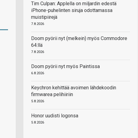
Tim Culpan: Applella on miljardin edestä
iPhone-puhelinten siruja odottamassa
muistipiirejä
7.8.2026
Doom pyörii nyt (melkein) myös Commodore
64:llä
7.8.2026
Doom pyörii nyt myös Paintissa
6.8.2026
Keychron kehittää avoimen lähdekoodin
firmwarea pelihiiriin
5.8.2026
Honor uudisti logonsa
5.8.2026