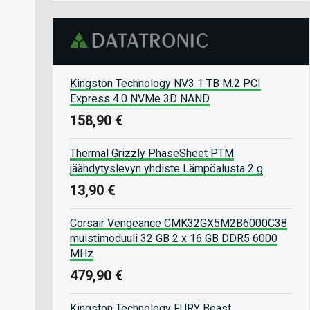
Kingston Technology NV3 1 TB M.2 PCI
Express 4.0 NVMe 3D NAND
158,90 €
Thermal Grizzly PhaseSheet PTM
jäähdytyslevyn yhdiste Lämpöalusta 2 g
13,90 €
Corsair Vengeance CMK32GX5M2B6000C38
muistimoduuli 32 GB 2 x 16 GB DDR5 6000
MHz
479,90 €
Kingston Technology FURY Beast