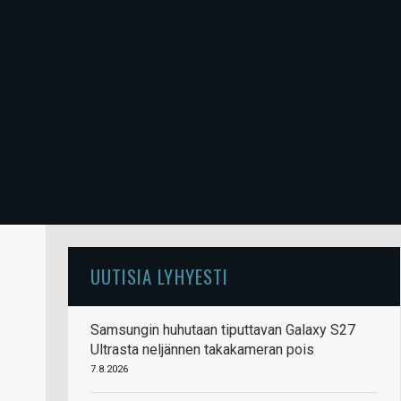
UUTISIA LYHYESTI
Samsungin huhutaan tiputtavan Galaxy S27
Ultrasta neljännen takakameran pois
7.8.2026