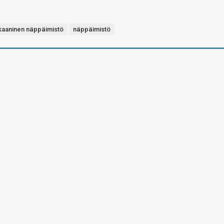
aaninen näppäimistö
näppäimistö