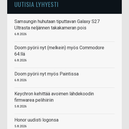
UUTISIA LYHYESTI
Samsungin huhutaan tiputtavan Galaxy S27
Ultrasta neljännen takakameran pois
6.8.2026
Doom pyörii nyt (melkein) myös Commodore
64:llä
6.8.2026
Doom pyörii nyt myös Paintissa
6.8.2026
Keychron kehittää avoimen lähdekoodin
firmwarea pelihiiriin
5.8.2026
Honor uudisti logonsa
5.8.2026