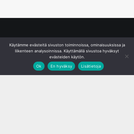
© S&J Media Oy
Käytämme evästeitä sivuston toiminnoissa, ominaisuuksissa ja
liikenteen analysoinnissa. Käyttämällä sivustoa hyväksyt
evästeiden käytön.
Ok
En hyväksy
Lisätietoja
;