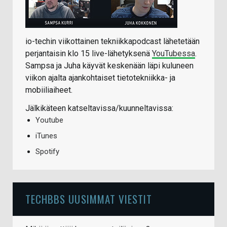
io-techin viikottainen tekniikkapodcast lähetetään
perjantaisin klo 15 live-lähetyksenä
YouTubessa
.
Sampsa ja Juha käyvät keskenään läpi kuluneen
viikon ajalta ajankohtaiset tietotekniikka- ja
mobiiliaiheet.
Jälkikäteen katseltavissa/kuunneltavissa:
Youtube
iTunes
Spotify
TECHBBS UUSIMMAT VIESTIT