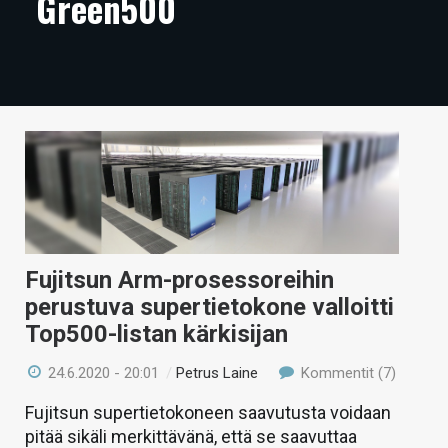
Green500
ARTIKKELIT
VIDEOT
TECHBBS
TIETOA
HINTA.FI
KAUPPA
Fujitsun Arm-prosessoreihin
VAIHDA TEEMA
perustuva supertietokone valloitti
Top500-listan kärkisijan
24.6.2020 - 20:01
/
Petrus Laine
Kommentit (7)
HAKU
Fujitsun supertietokoneen saavutusta voidaan
pitää sikäli merkittävänä, että se saavuttaa