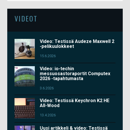
VIDEOT
Video: Testissä Audeze Maxwell 2
-pelikuulokkeet
15.6.2026
Video: io-techin
messuosastoraportit Computex
2026 -tapahtumasta
3.6.2026
Video: Testissä Keychron K2 HE
All-Wood
13.4.2026
Uusi artikkeli & video: Testissä