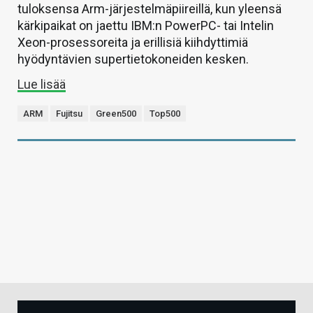
tuloksensa Arm-järjestelmäpiireillä, kun yleensä
kärkipaikat on jaettu IBM:n PowerPC- tai Intelin
Xeon-prosessoreita ja erillisiä kiihdyttimiä
hyödyntävien supertietokoneiden kesken.
Lue lisää
ARM
Fujitsu
Green500
Top500