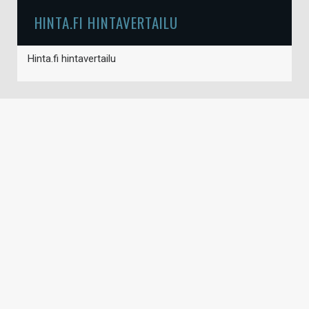
HINTA.FI HINTAVERTAILU
Hinta.fi hintavertailu