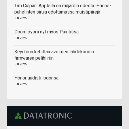
Tim Culpan: Applella on miljardin edestä iPhone-
puhelinten siruja odottamassa muistipiirejä
8.8.2026
Doom pyörii nyt myös Paintissa
6.8.2026
Keychron kehittää avoimen lähdekoodin
firmwarea pelihiiriin
5.8.2026
Honor uudisti logonsa
5.8.2026