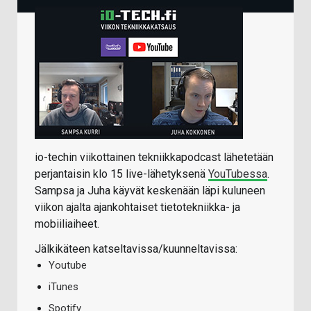
io-techin viikottainen tekniikkapodcast lähetetään
perjantaisin klo 15 live-lähetyksenä
YouTubessa
.
Sampsa ja Juha käyvät keskenään läpi kuluneen
viikon ajalta ajankohtaiset tietotekniikka- ja
mobiiliaiheet.
Jälkikäteen katseltavissa/kuunneltavissa:
Youtube
iTunes
Spotify