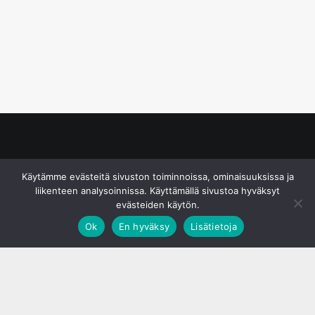
© S&J Media Oy
Käytämme evästeitä sivuston toiminnoissa, ominaisuuksissa ja
liikenteen analysoinnissa. Käyttämällä sivustoa hyväksyt
evästeiden käytön.
Ok
En hyväksy
Lisätietoja
;