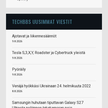
TECHBBS UUSIMMAT VIESTIT
Ajotavat ja liikennesäännöt
9.8.2026
Tesla S,3,X,Y, Roadster ja Cybertruck yleistä
9.8.2026
Pyöräily
9.8.2026
Venäjä hyökkäsi Ukrainaan 24. helmikuuta 2022
8.8.2026
Samsungin huhutaan tiputtavan Galaxy S27
Ultrasta neljännen takakameran pois