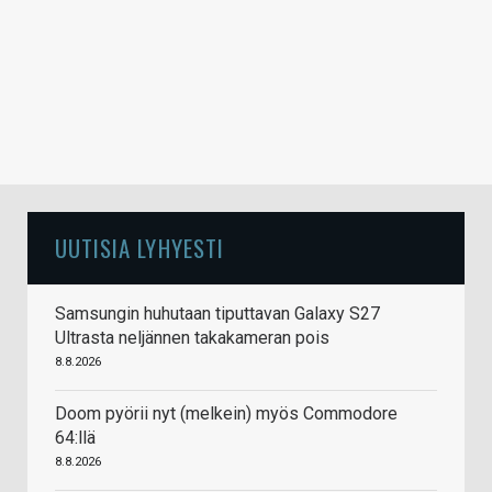
UUTISIA LYHYESTI
Samsungin huhutaan tiputtavan Galaxy S27
Ultrasta neljännen takakameran pois
8.8.2026
Doom pyörii nyt (melkein) myös Commodore
64:llä
8.8.2026