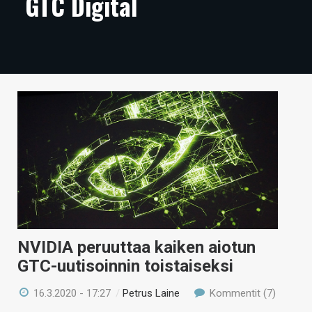
GTC Digital
ARTIKKELIT
VIDEOT
TECHBBS
TIETOA
HINTA.FI
KAUPPA
VAIHDA TEEMA
NVIDIA peruuttaa kaiken aiotun
HAKU
GTC-uutisoinnin toistaiseksi
16.3.2020 - 17:27
/
Petrus Laine
Kommentit (7)