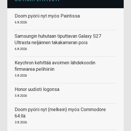
Doom pyörii nyt myös Paintissa
6.8.2026
Samsungin huhutaan tiputtavan Galaxy S27
Ultrasta neljännen takakameran pois
6.8.2026
Keychron kehittää avoimen lähdekoodin
firmwarea pelihiiriin
5.8.2026
Honor uudisti logonsa
5.8.2026
Doom pyörii nyt (melkein) myös Commodore
64:llä
3.8.2026