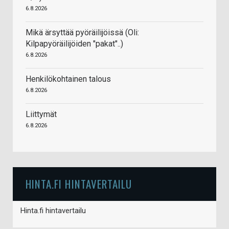
6.8.2026
Mikä ärsyttää pyöräilijöissä (Oli:
Kilpapyöräilijöiden "pakat"..)
6.8.2026
Henkilökohtainen talous
6.8.2026
Liittymät
6.8.2026
HINTA.FI HINTAVERTAILU
Hinta.fi hintavertailu