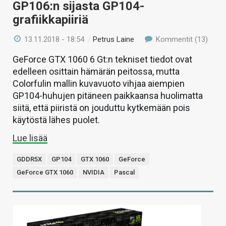
GP106:n sijasta GP104-
grafiikkapiiriä
13.11.2018 - 18:54
/
Petrus Laine
Kommentit (13)
GeForce GTX 1060 6 Gt:n tekniset tiedot ovat
edelleen osittain hämärän peitossa, mutta
Colorfulin mallin kuvavuoto vihjaa aiempien
GP104-huhujen pitäneen paikkaansa huolimatta
siitä, että piiristä on jouduttu kytkemään pois
käytöstä lähes puolet.
Lue lisää
GDDR5X
GP104
GTX 1060
GeForce
GeForce GTX 1060
NVIDIA
Pascal