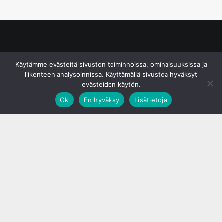
© S&J Media Oy
Käytämme evästeitä sivuston toiminnoissa, ominaisuuksissa ja
liikenteen analysoinnissa. Käyttämällä sivustoa hyväksyt
evästeiden käytön.
Ok
En hyväksy
Lisätietoja
;