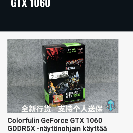
GTX 1060
ARTIKKELIT
VIDEOT
TECHBBS
TIETOA
HINTA.FI
KAUPPA
VAIHDA TEEMA
HAKU
Colorfulin GeForce GTX 1060
GDDR5X -näytönohjain käyttää