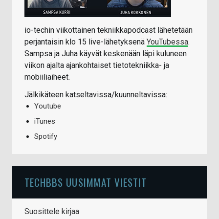
io-techin viikottainen tekniikkapodcast lähetetään
perjantaisin klo 15 live-lähetyksenä
YouTubessa
.
Sampsa ja Juha käyvät keskenään läpi kuluneen
viikon ajalta ajankohtaiset tietotekniikka- ja
mobiiliaiheet.
Jälkikäteen katseltavissa/kuunneltavissa:
Youtube
iTunes
Spotify
TECHBBS UUSIMMAT VIESTIT
Suosittele kirjaa