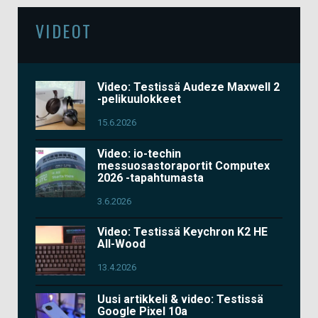
VIDEOT
Video: Testissä Audeze Maxwell 2
-pelikuulokkeet
15.6.2026
Video: io-techin
messuosastoraportit Computex
2026 -tapahtumasta
3.6.2026
Video: Testissä Keychron K2 HE
All-Wood
13.4.2026
Uusi artikkeli & video: Testissä
Google Pixel 10a