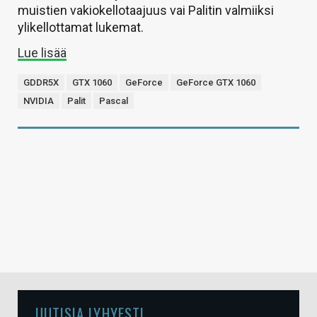
muistien vakiokellotaajuus vai Palitin valmiiksi
ylikellottamat lukemat.
Lue lisää
GDDR5X
GTX 1060
GeForce
GeForce GTX 1060
NVIDIA
Palit
Pascal
UUTISIA LYHYESTI