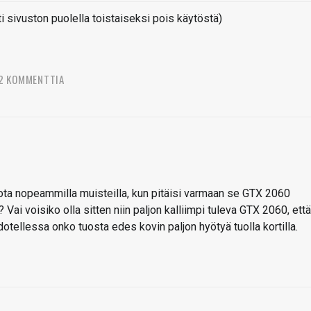
sivuston puolella toistaiseksi pois käytöstä)
2 KOMMENTTIA
siota nopeammilla muisteilla, kun pitäisi varmaan se GTX 2060
 Vai voisiko olla sitten niin paljon kalliimpi tuleva GTX 2060, että
odotellessa onko tuosta edes kovin paljon hyötyä tuolla kortilla.