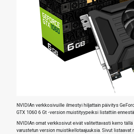
NVIDIAn verkkosivuille ilmestyi hiljattain päivitys GeFor
GTX 1060 6 Gt -version muistityypeiksi listattiin enne
NVIDIAn omat verkkosivut eivät valitettavasti kerro tä
varustetun version muistikellotaajuuksia. Sivut listaava