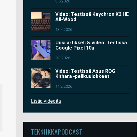
3.6.2026
Video: Testissä Keychron K2 HE
All-Wood
13.4.2026
Uusi artikkeli & video: Testissä
Google Pixel 10a
9.3.2026
Video: Testissä Asus ROG
Kithara -pelikuulokkeet
11.2.2026
Lisää videoita
TEKNIIKKAPODCAST