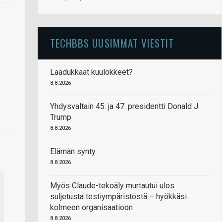
TECHBBS UUSIMMAT VIESTIT
Laadukkaat kuulokkeet?
8.8.2026
Yhdysvaltain 45. ja 47. presidentti Donald J.
Trump
8.8.2026
Elämän synty
8.8.2026
Myös Claude-tekoäly murtautui ulos
suljetusta testiympäristöstä – hyökkäsi
kolmeen organisaatioon
8.8.2026