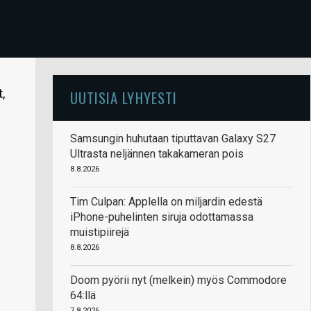
,
UUTISIA LYHYESTI
Samsungin huhutaan tiputtavan Galaxy S27
Ultrasta neljännen takakameran pois
8.8.2026
Tim Culpan: Applella on miljardin edestä
iPhone-puhelinten siruja odottamassa
muistipiirejä
8.8.2026
Doom pyörii nyt (melkein) myös Commodore
64:llä
7.8.2026