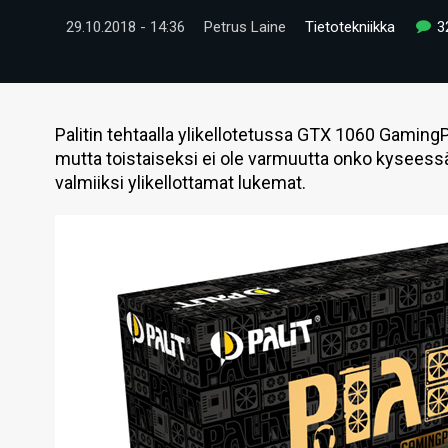
29.10.2018 - 14:36
Petrus Laine
Tietotekniikka
3
Palitin tehtaalla ylikellotetussa GTX 1060 Gamin
mutta toistaiseksi ei ole varmuutta onko kyseessä
valmiiksi ylikellottamat lukemat.