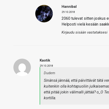
Hannibal
29.10.2018
2060 tulevat sitten joskus e
Helposti vielä kesään saakka
Kirjaudu sisään vastataksesi
Kaotik
29.10.2018
Dudem
Sinänsä jännää, että päivittävät tätä 
kuitenkin olla kohtapuoliin julkaisemas
että pitää jokin välimalli jättää? o_O 
kortilla.