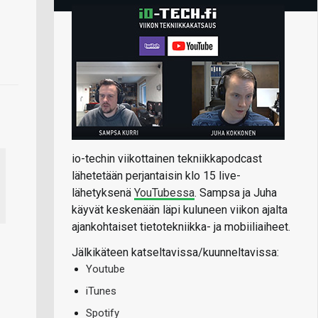
io-techin viikottainen tekniikkapodcast
lähetetään perjantaisin klo 15 live-
lähetyksenä
YouTubessa
. Sampsa ja Juha
käyvät keskenään läpi kuluneen viikon ajalta
ajankohtaiset tietotekniikka- ja mobiiliaiheet.
Jälkikäteen katseltavissa/kuunneltavissa:
Youtube
iTunes
Spotify