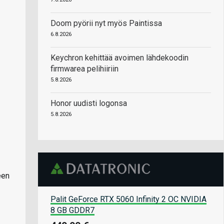
Doom pyörii nyt myös Paintissa
6.8.2026
Keychron kehittää avoimen lähdekoodin
firmwarea pelihiiriin
5.8.2026
Honor uudisti logonsa
5.8.2026
een
Palit GeForce RTX 5060 Infinity 2 OC NVIDIA
8 GB GDDR7