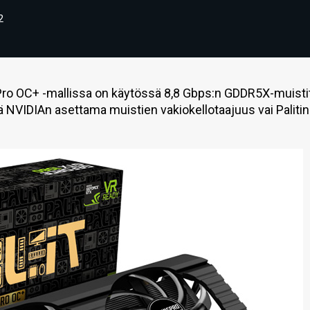
2
gPro OC+ -mallissa on käytössä 8,8 Gbps:n GDDR5X-muistit
 NVIDIAn asettama muistien vakiokellotaajuus vai Palitin