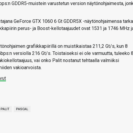
9 Gbps:n GDDR5-muistein varustetun version näytönohjaimesta, jon
mistajana GeForce GTX 1060 6 Gt GDDR5X -näytönohjaimensa tarka
kkapiirin perus- ja Boost-kellotaajuudet ovat 1531 ja 1746 MHz j
tönohjaimen grafiikkapiirillä on muistikaistaa 211,2 Gt/s, kun 8
ps:n versiolla 216 Gt/s. Toistaiseksi ei ole varmuutta, tuleeko 
kellotaajuus, vai onko Palit nostanut tehtaalla valmiiksi
iiden vakioarvoista.
vut
PALIT
PASCAL