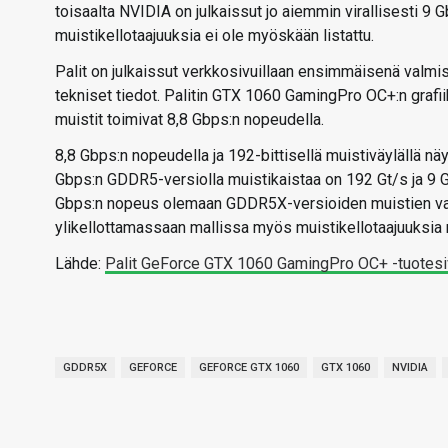
toisaalta NVIDIA on julkaissut jo aiemmin virallisesti 
muistikellotaajuuksia ei ole myöskään listattu.
Palit on julkaissut verkkosivuillaan ensimmäisenä val
tekniset tiedot. Palitin GTX 1060 GamingPro OC+:n grafii
muistit toimivat 8,8 Gbps:n nopeudella.
8,8 Gbps:n nopeudella ja 192-bittisellä muistiväylällä näy
Gbps:n GDDR5-versiolla muistikaistaa on 192 Gt/s ja 9 Gb
Gbps:n nopeus olemaan GDDR5X-versioiden muistien vakio
ylikellottamassaan mallissa myös muistikellotaajuuksia n
Lähde:
Palit GeForce GTX 1060 GamingPro OC+ -tuotesi
GDDR5X
GEFORCE
GEFORCE GTX 1060
GTX 1060
NVIDIA