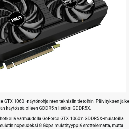
ce GTX 1060 -näytönohjainten teknisiin tietoihin. Päivityksen jälk
stään käytössä olleen GDDR5:n lisäksi GDDR5X.
llä hetkellä varmuudella GeForce GTX 1060:n GDDR5X-muisteilla
t muistin nopeudeksi 8 Gbps muistityyppiä erottelematta, mutta