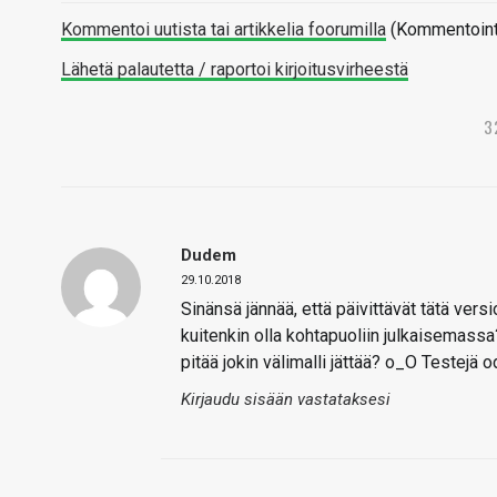
Kommentoi uutista tai artikkelia foorumilla
(Kommentointi 
Lähetä palautetta / raportoi kirjoitusvirheestä
3
Dudem
29.10.2018
Sinänsä jännää, että päivittävät tätä ver
kuitenkin olla kohtapuoliin julkaisemassa?
pitää jokin välimalli jättää? o_O Testejä 
Kirjaudu sisään vastataksesi