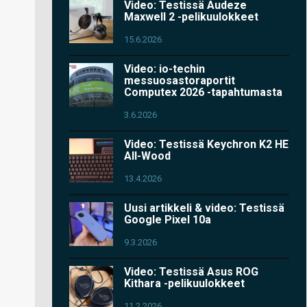
Video: Testissä Audeze
Maxwell 2 -pelikuulokkeet
15.6.2026
Video: io-techin
messuosastoraportit
Computex 2026 -tapahtumasta
3.6.2026
Video: Testissä Keychron K2 HE
All-Wood
13.4.2026
Uusi artikkeli & video: Testissä
Google Pixel 10a
9.3.2026
Video: Testissä Asus ROG
Kithara -pelikuulokkeet
11.2.2026