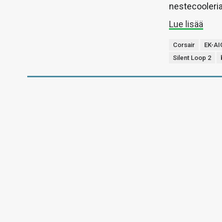
nestecooleria
Lue lisää
Corsair
EK-AI
Silent Loop 2