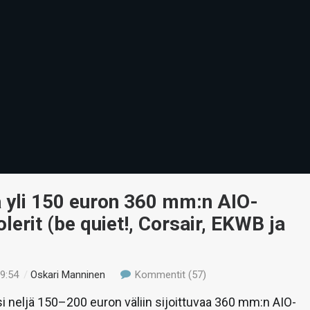
 yli 150 euron 360 mm:n AIO-
lerit (be quiet!, Corsair, EKWB ja
19:54
/
Oskari Manninen
Kommentit (57)
si neljä 150–200 euron väliin sijoittuvaa 360 mm:n AIO-