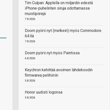
Tim Culpan: Applella on miljardin edestä
iPhone-puhelinten siruja odottamassa
muistipiirejä
7.8.2026
Doom pyörii nyt (melkein) myös Commodore
64:llä
7.8.2026
Doom pyörii nyt myös Paintissa
6.8.2026
Keychron kehittää avoimen lähdekoodin
firmwarea pelihiiriin
5.8.2026
Honor uudisti logonsa
5.8.2026