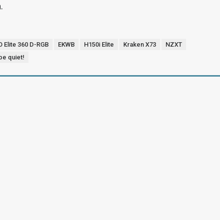
.
O Elite 360 D-RGB
EKWB
H150i Elite
Kraken X73
NZXT
be quiet!