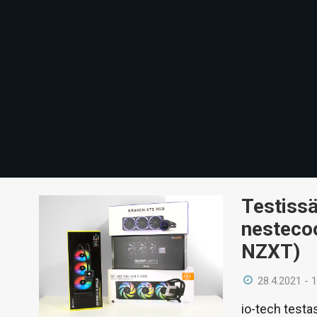
Testissä
nestecoo
NZXT)
28.4.2021 - 
io-tech testa