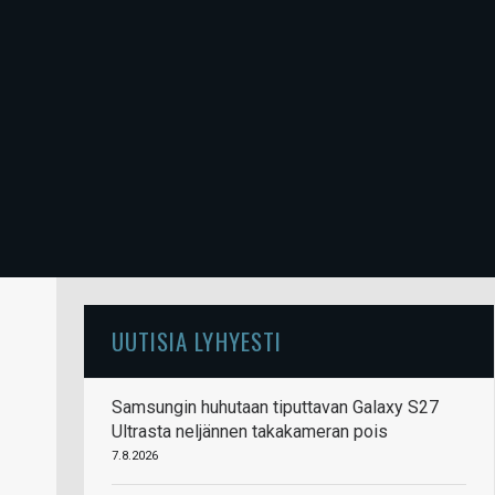
UUTISIA LYHYESTI
Samsungin huhutaan tiputtavan Galaxy S27
Ultrasta neljännen takakameran pois
7.8.2026