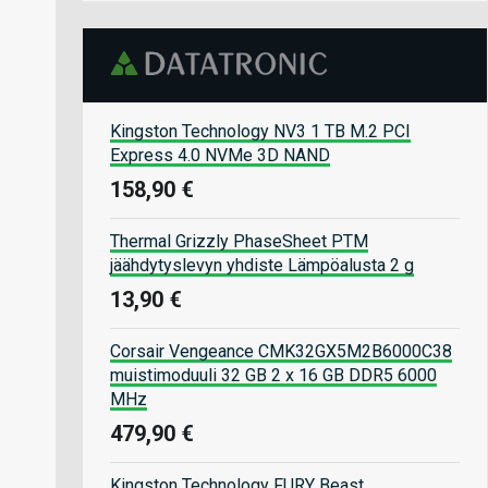
Kingston Technology NV3 1 TB M.2 PCI
Express 4.0 NVMe 3D NAND
158,90 €
Thermal Grizzly PhaseSheet PTM
jäähdytyslevyn yhdiste Lämpöalusta 2 g
13,90 €
Corsair Vengeance CMK32GX5M2B6000C38
muistimoduuli 32 GB 2 x 16 GB DDR5 6000
MHz
479,90 €
Kingston Technology FURY Beast