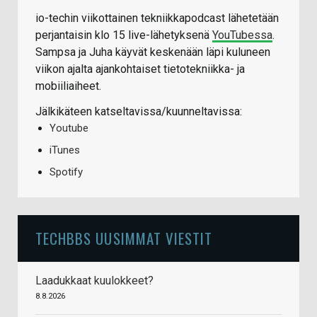
io-techin viikottainen tekniikkapodcast lähetetään
perjantaisin klo 15 live-lähetyksenä
YouTubessa
.
Sampsa ja Juha käyvät keskenään läpi kuluneen
viikon ajalta ajankohtaiset tietotekniikka- ja
mobiiliaiheet.
Jälkikäteen katseltavissa/kuunneltavissa:
Youtube
iTunes
Spotify
TECHBBS UUSIMMAT VIESTIT
Laadukkaat kuulokkeet?
8.8.2026