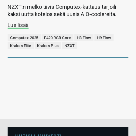
NZXT:n melko tiivis Computex-kattaus tarjoili
kaksi uutta koteloa sekä uusia AIO-coolereita.
Lue lisää
Computex 2025
F420 RGB Core
H3 Flow
H9 Flow
Kraken Elite
Kraken Plus
NZXT