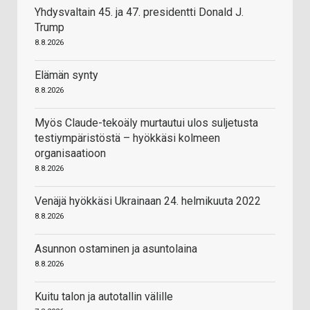
Yhdysvaltain 45. ja 47. presidentti Donald J.
Trump
8.8.2026
Elämän synty
8.8.2026
Myös Claude-tekoäly murtautui ulos suljetusta
testiympäristöstä – hyökkäsi kolmeen
organisaatioon
8.8.2026
Venäjä hyökkäsi Ukrainaan 24. helmikuuta 2022
8.8.2026
Asunnon ostaminen ja asuntolaina
8.8.2026
Kuitu talon ja autotallin välille