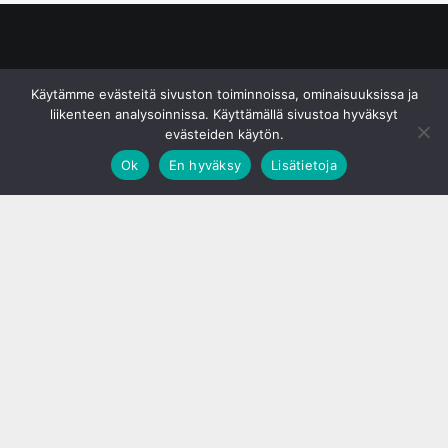
© S&J Media Oy
Käytämme evästeitä sivuston toiminnoissa, ominaisuuksissa ja
liikenteen analysoinnissa. Käyttämällä sivustoa hyväksyt
evästeiden käytön.
Ok
En hyväksy
Lisätietoja
;