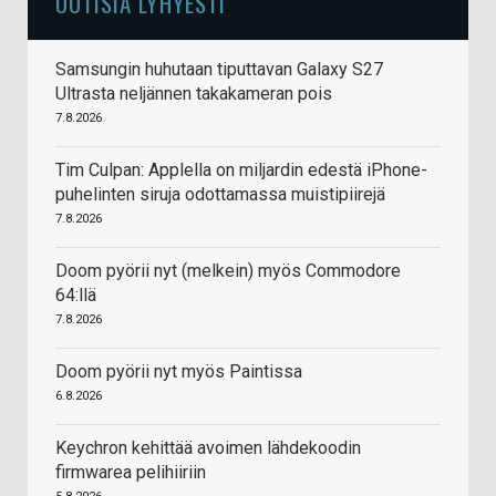
UUTISIA LYHYESTI
Samsungin huhutaan tiputtavan Galaxy S27
Ultrasta neljännen takakameran pois
7.8.2026
Tim Culpan: Applella on miljardin edestä iPhone-
puhelinten siruja odottamassa muistipiirejä
7.8.2026
Doom pyörii nyt (melkein) myös Commodore
64:llä
7.8.2026
Doom pyörii nyt myös Paintissa
6.8.2026
Keychron kehittää avoimen lähdekoodin
firmwarea pelihiiriin