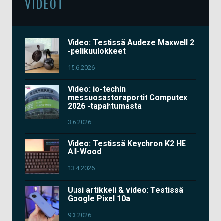
VIDEOT
Video: Testissä Audeze Maxwell 2
-pelikuulokkeet
15.6.2026
Video: io-techin
messuosastoraportit Computex
2026 -tapahtumasta
3.6.2026
Video: Testissä Keychron K2 HE
All-Wood
13.4.2026
Uusi artikkeli & video: Testissä
Google Pixel 10a
9.3.2026