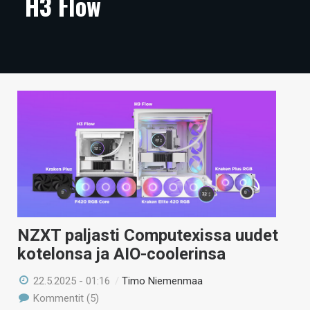
H3 Flow
ARTIKKELIT
VIDEOT
TECHBBS
TIETOA
HINTA.FI
KAUPPA
VAIHDA TEEMA
NZXT paljasti Computexissa uudet
kotelonsa ja AIO-coolerinsa
HAKU
22.5.2025 - 01:16
/
Timo Niemenmaa
Kommentit (5)