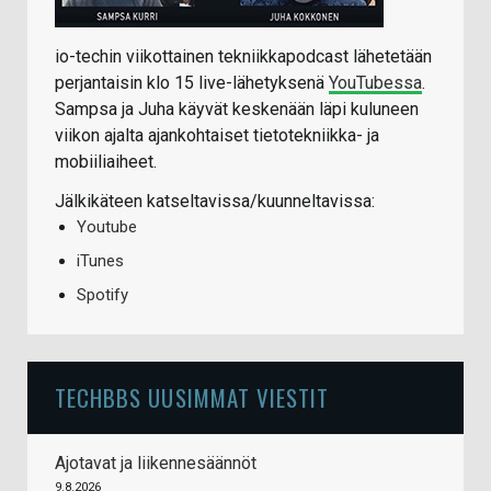
io-techin viikottainen tekniikkapodcast lähetetään
perjantaisin klo 15 live-lähetyksenä
YouTubessa
.
Sampsa ja Juha käyvät keskenään läpi kuluneen
viikon ajalta ajankohtaiset tietotekniikka- ja
mobiiliaiheet.
Jälkikäteen katseltavissa/kuunneltavissa:
Youtube
iTunes
Spotify
TECHBBS UUSIMMAT VIESTIT
Ajotavat ja liikennesäännöt
9.8.2026