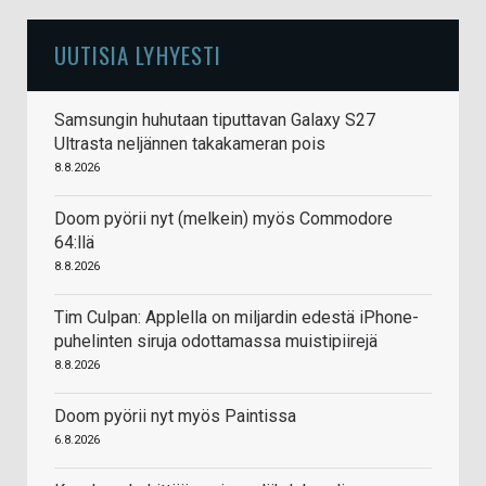
UUTISIA LYHYESTI
Samsungin huhutaan tiputtavan Galaxy S27
Ultrasta neljännen takakameran pois
8.8.2026
Doom pyörii nyt (melkein) myös Commodore
64:llä
8.8.2026
Tim Culpan: Applella on miljardin edestä iPhone-
puhelinten siruja odottamassa muistipiirejä
8.8.2026
Doom pyörii nyt myös Paintissa
6.8.2026