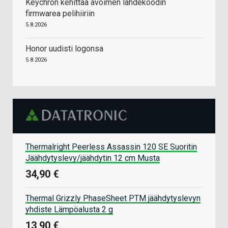
Keychron kehittää avoimen lähdekoodin
firmwarea pelihiiriin
5.8.2026
Honor uudisti logonsa
5.8.2026
Thermalright Peerless Assassin 120 SE Suoritin
Jäähdytyslevy/jäähdytin 12 cm Musta
34,90 €
Thermal Grizzly PhaseSheet PTM jäähdytyslevyn
yhdiste Lämpöalusta 2 g
13,90 €