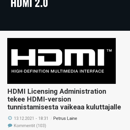
HDMI 2.0
ARTIKKELIT
VIDEOT
TECHBBS
TIETOA
HINTA.FI
KAUPPA
VAIHDA TEEMA
HDMI Licensing Administration
tekee HDMI-version
tunnistamisesta vaikeaa kuluttajalle
HAKU
13.12.2021 - 18:31
/
Petrus Laine
Kommentit (103)