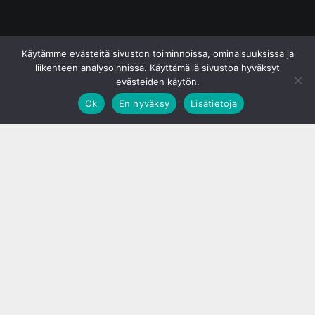
© S&J Media Oy
Käytämme evästeitä sivuston toiminnoissa, ominaisuuksissa ja
liikenteen analysoinnissa. Käyttämällä sivustoa hyväksyt
evästeiden käytön.
Ok
En hyväksy
Lisätietoja
;