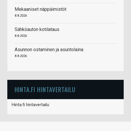
Mekaaniset näppäimistöt
8.8.2026
Sähköauton kotilataus
8.8.2026
Asunnon ostaminen ja asuntolaina
8.8.2026
HINTA.FI HINTAVERTAILU
Hinta.fi hintavertailu