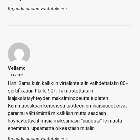
Kirjaudu sisään vastataksesi
Vellamo
13.12.2021
Hah. Sama kuin kaikkiin virtalähteisiin vaihdettaisiin 80+
sertifikaatin tilalle 90+. Tai nostettaisiin
laajakaistayhteyden maksiminopeutta tuplaten.
Kummassakaan keississä tuotteen ominaisuudet eivät
parannu välttämättä miksikään mutta saadaan
höynäytettyä ihmisiä maksamaan ”uudesta” leimasta
enemmän lupaamatta oikeastaan mitään.
Kirjaudu sisään vastataksesi