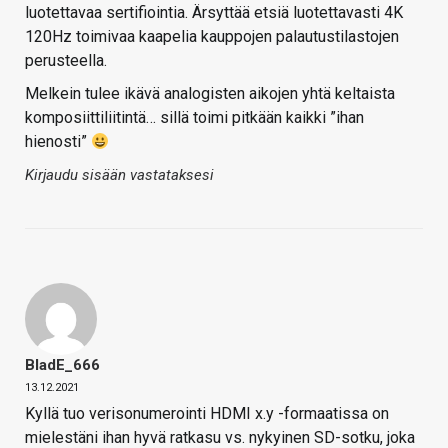
luotettavaa sertifiointia. Ärsyttää etsiä luotettavasti 4K
120Hz toimivaa kaapelia kauppojen palautustilastojen
perusteella.
Melkein tulee ikävä analogisten aikojen yhtä keltaista
komposiittiliitintä… sillä toimi pitkään kaikki ”ihan
hienosti”
Kirjaudu sisään vastataksesi
BladE_666
13.12.2021
Kyllä tuo verisonumerointi HDMI x.y -formaatissa on
mielestäni ihan hyvä ratkasu vs. nykyinen SD-sotku, joka