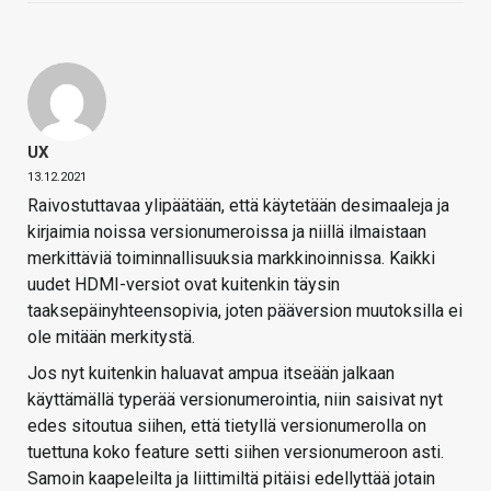
UX
13.12.2021
Raivostuttavaa ylipäätään, että käytetään desimaaleja ja
kirjaimia noissa versionumeroissa ja niillä ilmaistaan
merkittäviä toiminnallisuuksia markkinoinnissa. Kaikki
uudet HDMI-versiot ovat kuitenkin täysin
taaksepäinyhteensopivia, joten pääversion muutoksilla ei
ole mitään merkitystä.
Jos nyt kuitenkin haluavat ampua itseään jalkaan
käyttämällä typerää versionumerointia, niin saisivat nyt
edes sitoutua siihen, että tietyllä versionumerolla on
tuettuna koko feature setti siihen versionumeroon asti.
Samoin kaapeleilta ja liittimiltä pitäisi edellyttää jotain