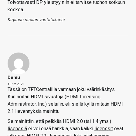
Toivottavasti DP yleistyy niin ei tarvitse tuohon sotkuun
koskea.
Kirjaudu sisään vastataksesi
Demu
13.12.2021
Tässä on TFTCentralilla varmaan joku väärinkäsitys.
Kun noitan HDMI sivustoja (
HDMI Licensing
Administrator, Inc.
) selailin, eli siellä kyllä mitään HDMI
2.1 lievennyksiä mainittu.
Se mainittiin, että pelkkää HDMI 2.0 (tai 1.4 yms.)
lisenssiä
ei voi enää hankkia, vaan kaikki
lisenssit
ovat
jatkossa HDMI 2.1 -lisenssejä. Eikä vanhempien