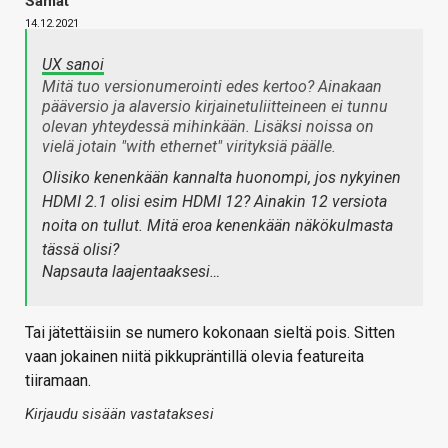
Samat
14.12.2021
UX sanoi
Mitä tuo versionumerointi edes kertoo? Ainakaan
pääversio ja alaversio kirjainetuliitteineen ei tunnu
olevan yhteydessä mihinkään. Lisäksi noissa on
vielä jotain "with ethernet" virityksiä päälle.
Olisiko kenenkään kannalta huonompi, jos nykyinen
HDMI 2.1 olisi esim HDMI 12? Ainakin 12 versiota
noita on tullut. Mitä eroa kenenkään näkökulmasta
tässä olisi?
Napsauta laajentaaksesi…
Tai jätettäisiin se numero kokonaan sieltä pois. Sitten
vaan jokainen niitä pikkupräntillä olevia featureita
tiiramaan.
Kirjaudu sisään vastataksesi