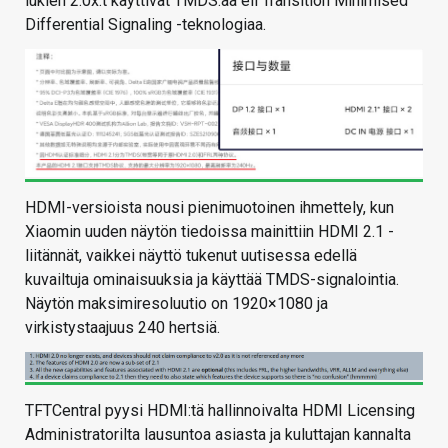
lukien 2.0x:t käyttivät TMDS:ää eli Transition Minimised
Differential Signaling -teknologiaa.
HDMI-versioista nousi pienimuotoinen ihmettely, kun
Xiaomin uuden näytön tiedoissa mainittiin HDMI 2.1 -
liitännät, vaikkei näyttö tukenut uutisessa edellä
kuvailtuja ominaisuuksia ja käyttää TMDS-signalointia.
Näytön maksimiresoluutio on 1920×1080 ja
virkistystaajuus 240 hertsiä.
TFTCentral pyysi HDMI:tä hallinnoivalta HDMI Licensing
Administratorilta lausuntoa asiasta ja kuluttajan kannalta