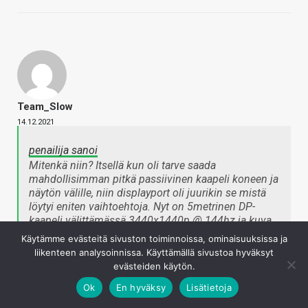
Team_Slow
14.12.2021
penailija sanoi
Mitenkä niin? Itsellä kun oli tarve saada
mahdollisimman pitkä passiivinen kaapeli koneen ja
näytön välille, niin displayport oli juurikin se mistä
löytyi eniten vaihtoehtoja. Nyt on 5metrinen DP-
kaapeli välittämässä 3440x1440p @ 144hz ja kuva
liikkuu mainiosti.
Käytämme evästeitä sivuston toiminnoissa, ominaisuuksissa ja
Napsauta laajentaaksesi…
liikenteen analysoinnissa. Käyttämällä sivustoa hyväksyt
evästeiden käytön.
Ok
En hyväksy
Lisätietoja
5m on vielä melko lyhyt matka. Itsekin molemmat tosin
sain lopulta sillä laitettua, mutta joutui ostamaan