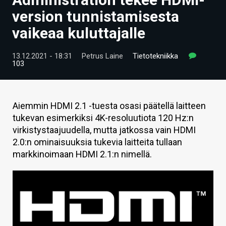
ARTIKKELIT
version tunnistamisesta
vaikeaa kuluttajalle
VIDEOT
TECHBBS
13.12.2021 - 18:31
Petrus Laine
Tietotekniikka
103
TIETOA
HINTA.FI
Aiemmin HDMI 2.1 -tuesta osasi päätellä laitteen
tukevan esimerkiksi 4K-resoluutiota 120 Hz:n
KAUPPA
virkistystaajuudella, mutta jatkossa vain HDMI
VAIHDA TEEMA
2.0:n ominaisuuksia tukevia laitteita tullaan
markkinoimaan HDMI 2.1:n nimellä.
HAKU