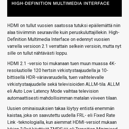
HDMI on tullut vuosien saatossa tutuksi epäilemättä niin
alaa tiiviimmin seuraaville kuin peruskuluttajillekin. High-
Definition Multimedia Interface on edennyt vuosien
varrella versioon 2.1 verrattain selkein versioin, mutta nyt
sille on tullut nähtävästi loppu.
HDMI 2.1 -versio toi mukanaan tuen muun muassa 4K-
resoluutiolle 120 hertsin virkistystaajuudella ja 10-
bittisellä HDR-väriavaruudella, tuen vaihtelevalle
virkistystaajuudelle sekä televisioiden ALLM-tila. ALLM
eli Auto Low Latency Mode vaihtaa television
automaattisesti mahdollisimman matalan viiveen tilaan.
Uusien ominaisuuksien takaa löytyy entistä enemmän
kaistaa, joka on saavutettu uudella FRL- eli Fixed Rate
Link -teknologialla, kun aiemmat HDMI-versiot mukaan