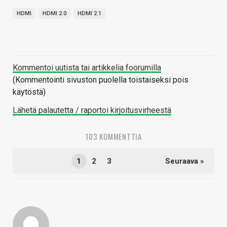
HDMI
HDMI 2.0
HDMI 2.1
Kommentoi uutista tai artikkelia foorumilla
(Kommentointi sivuston puolella toistaiseksi pois
käytöstä)
Lähetä palautetta / raportoi kirjoitusvirheestä
103 KOMMENTTIA
1
2
3
Seuraava »