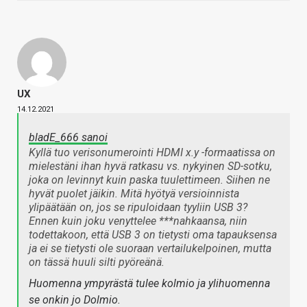
UX
14.12.2021
bladE_666 sanoi
Kyllä tuo verisonumerointi HDMI x.y -formaatissa on
mielestäni ihan hyvä ratkasu vs. nykyinen SD-sotku,
joka on levinnyt kuin paska tuulettimeen. Siihen ne
hyvät puolet jäikin. Mitä hyötyä versioinnista
ylipäätään on, jos se ripuloidaan tyyliin USB 3?
Ennen kuin joku venyttelee ***nahkaansa, niin
todettakoon, että USB 3 on tietysti oma tapauksensa
ja ei se tietysti ole suoraan vertailukelpoinen, mutta
on tässä huuli silti pyöreänä.
Huomenna ympyrästä tulee kolmio ja ylihuomenna
se onkin jo Dolmio.