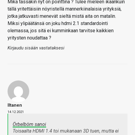
Mikä tässäkin nyt on pointtina ? Tulee mieleen ikäänkuin
tällä yritettäisiin nöyristellä mannerkiinalaisia yrityksiä,
jotka jatkuvasti menevät sieltä mistä aita on matalin.
Miksi ylipäätänsä on joku hdmi 2.1 standardointi
olemassa, jos sitä ei kumminkaan tarvitse kaikkien
yritysten noudattaa ?
Kirjaudu sisään vastataksesi
Iltanen
14.12.2021
Örbelböm sanoi
Toisaalta HDMI 1.4 toi mukanaan 3D tuen, mutta ei