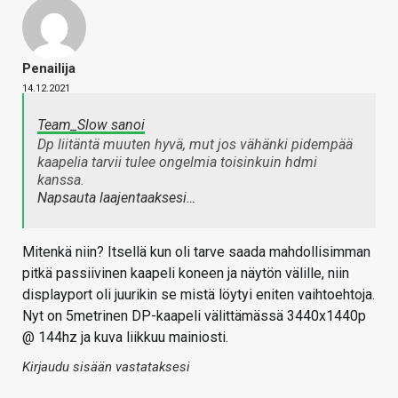
Penailija
14.12.2021
Team_Slow sanoi
Dp liitäntä muuten hyvä, mut jos vähänki pidempää
kaapelia tarvii tulee ongelmia toisinkuin hdmi
kanssa.
Napsauta laajentaaksesi…
Mitenkä niin? Itsellä kun oli tarve saada mahdollisimman
pitkä passiivinen kaapeli koneen ja näytön välille, niin
displayport oli juurikin se mistä löytyi eniten vaihtoehtoja.
Nyt on 5metrinen DP-kaapeli välittämässä 3440x1440p
@ 144hz ja kuva liikkuu mainiosti.
Kirjaudu sisään vastataksesi