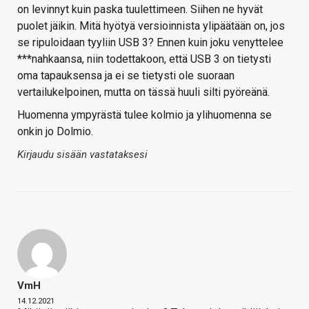
on levinnyt kuin paska tuulettimeen. Siihen ne hyvät
puolet jäikin. Mitä hyötyä versioinnista ylipäätään on, jos
se ripuloidaan tyyliin USB 3? Ennen kuin joku venyttelee
***nahkaansa, niin todettakoon, että USB 3 on tietysti
oma tapauksensa ja ei se tietysti ole suoraan
vertailukelpoinen, mutta on tässä huuli silti pyöreänä.
Huomenna ympyrästä tulee kolmio ja ylihuomenna se
onkin jo Dolmio.
Kirjaudu sisään vastataksesi
VmH
14.12.2021