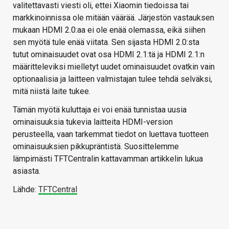
valitettavasti viesti oli, ettei Xiaomin tiedoissa tai
markkinoinnissa ole mitään väärää. Järjestön vastauksen
mukaan HDMI 2.0:aa ei ole enää olemassa, eikä siihen
sen myötä tule enää viitata. Sen sijasta HDMI 2.0:sta
tutut ominaisuudet ovat osa HDMI 2.1:tä ja HDMI 2.1:n
määritteleviksi mielletyt uudet ominaisuudet ovatkin vain
optionaalisia ja laitteen valmistajan tulee tehdä selväksi,
mitä niistä laite tukee.
Tämän myötä kuluttaja ei voi enää tunnistaa uusia
ominaisuuksia tukevia laitteita HDMI-version
perusteella, vaan tarkemmat tiedot on luettava tuotteen
ominaisuuksien pikkupräntistä. Suosittelemme
lämpimästi TFTCentralin kattavamman artikkelin lukua
asiasta.
Lähde:
TFTCentral