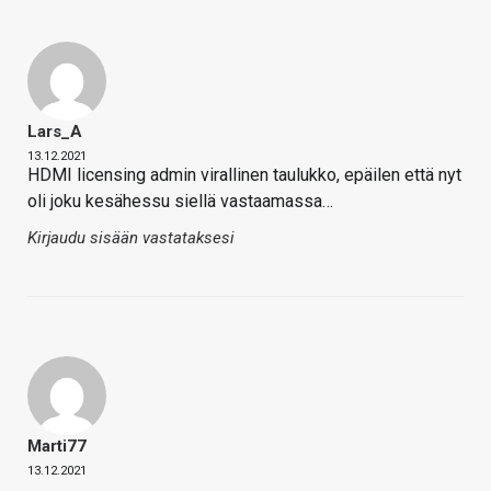
Lars_A
13.12.2021
HDMI licensing admin virallinen taulukko, epäilen että nyt
oli joku kesähessu siellä vastaamassa…
Kirjaudu sisään vastataksesi
Marti77
13.12.2021