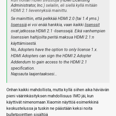
Kun noitan HDMI sivustoja (
HDMI Licensing
Administrator, Inc.
) selailin, eli siellä kyllä mitään
HDMI 2.1 lievennyksiä mainittu.
Se mainittiin, että pelkkää HDMI 2.0 (tai 1.4 yms.)
lisenssiä
ei voi enää hankkia, vaan kaikki
lisenssit
ovat jatkossa HDMI 2.1 -lisenssejä. Eikä vanhempien
lisenssien haltijoilta peritä maksua HDMI 2.1:n
käyttämisestä.
No, Adopters have the option to only license 1.x.
HDMI Adopters can sign the HDMI 2 Adopter
Addendum to gain access to the HDMI 2.1
specification.
Napsauta laajentaaksesi…
Onhan kaikki mahdollista, mutta kyllä siihen aika häviävän
pieni väärinkäsityksen mahdollisuus IMO jäi, kun
käyttivät nimenomaan Xiaomin näyttöä esimerkkinä
keskustelussa ja tuskin ne päästään keksi noita
bulletpointtien sisältöä