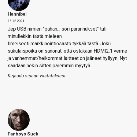
Hannibal
13.12.2021
Jep USB nimien ”pahan… sori parannukset” tuli
minullekkin tästä mieleen.
Ilmeisesti markkinointiosasto tykkää tästä. Joku
sukulaispoika on sanonut, että ostakaan HDMI2.1 verme
ja vanhemmat/heikommat laitteet on jääneet hyllyyn. Nyt
saadaan nekin sitten paremmin myytyä…
Kirjaudu sisään vastataksesi
Fanboys Suck