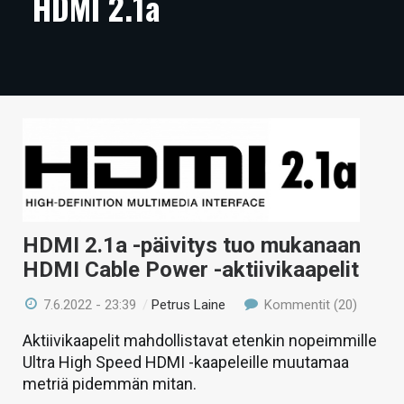
HDMI 2.1a
ARTIKKELIT
VIDEOT
TECHBBS
TIETOA
HINTA.FI
KAUPPA
HDMI 2.1a -päivitys tuo mukanaan
VAIHDA TEEMA
HDMI Cable Power -aktiivikaapelit
7.6.2022 - 23:39
/
Petrus Laine
Kommentit (20)
Aktiivikaapelit mahdollistavat etenkin nopeimmille
HAKU
Ultra High Speed HDMI -kaapeleille muutamaa
metriä pidemmän mitan.