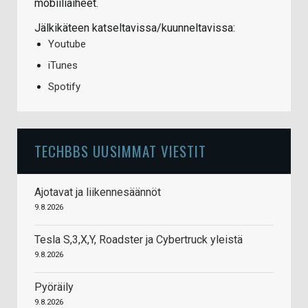
mobiiliaiheet.
Jälkikäteen katseltavissa/kuunneltavissa:
Youtube
iTunes
Spotify
TECHBBS UUSIMMAT VIESTIT
Ajotavat ja liikennesäännöt
9.8.2026
Tesla S,3,X,Y, Roadster ja Cybertruck yleistä
9.8.2026
Pyöräily
9.8.2026