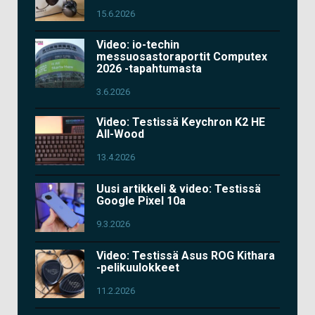
15.6.2026
Video: io-techin
messuosastoraportit Computex
2026 -tapahtumasta
3.6.2026
Video: Testissä Keychron K2 HE
All-Wood
13.4.2026
Uusi artikkeli & video: Testissä
Google Pixel 10a
9.3.2026
Video: Testissä Asus ROG Kithara
-pelikuulokkeet
11.2.2026