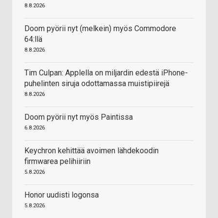
8.8.2026
Doom pyörii nyt (melkein) myös Commodore
64:llä
8.8.2026
Tim Culpan: Applella on miljardin edestä iPhone-
puhelinten siruja odottamassa muistipiirejä
8.8.2026
Doom pyörii nyt myös Paintissa
6.8.2026
Keychron kehittää avoimen lähdekoodin
firmwarea pelihiiriin
5.8.2026
Honor uudisti logonsa
5.8.2026