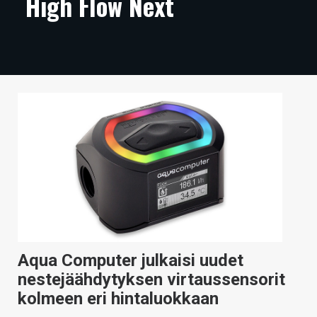
High Flow Next
ARTIKKELIT
VIDEOT
TECHBBS
TIETOA
HINTA.FI
KAUPPA
VAIHDA TEEMA
Aqua Computer julkaisi uudet
HAKU
nestejäähdytyksen virtaussensorit
kolmeen eri hintaluokkaan