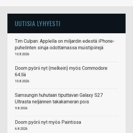
UUTISIA LYHYESTI
Tim Culpan: Applella on miljardin edestä iPhone-
puhelinten siruja odottamassa muistipiirejä
10.8.2026
Doom pyörii nyt (melkein) myös Commodore
64:llä
10.8.2026
Samsungin huhutaan tiputtavan Galaxy S27
Ultrasta neljännen takakameran pois
9.8.2026
Doom pyörii nyt myös Paintissa
6.8.2026