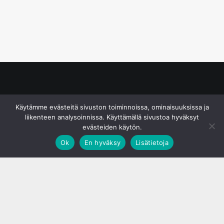
© S&J Media Oy
Käytämme evästeitä sivuston toiminnoissa, ominaisuuksissa ja
liikenteen analysoinnissa. Käyttämällä sivustoa hyväksyt
evästeiden käytön.
Ok
En hyväksy
Lisätietoja
;