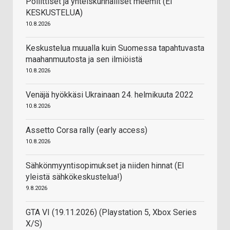
Poliittiset ja yhteiskunnalliset meemit (EI
KESKUSTELUA)
10.8.2026
Keskustelua muualla kuin Suomessa tapahtuvasta
maahanmuutosta ja sen ilmiöistä
10.8.2026
Venäjä hyökkäsi Ukrainaan 24. helmikuuta 2022
10.8.2026
Assetto Corsa rally (early access)
10.8.2026
Sähkönmyyntisopimukset ja niiden hinnat (EI
yleistä sähkökeskustelua!)
9.8.2026
GTA VI (19.11.2026) (Playstation 5, Xbox Series
X/S)