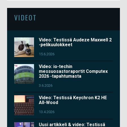
VIDEOT
Video: Testissä Audeze Maxwell 2
-pelikuulokkeet
15.6.2026
Video: io-techin
messuosastoraportit Computex
2026 -tapahtumasta
3.6.2026
Video: Testissä Keychron K2 HE
All-Wood
13.4.2026
Uusi artikkeli & video: Testissä