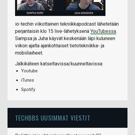
io-techin viikottainen tekniikkapodcast lähetetään
perjantaisin klo 15 live-lähetyksenä
YouTubessa
.
Sampsa ja Juha käyvät keskenään läpi kuluneen
viikon ajalta ajankohtaiset tietotekniikka- ja
mobiiliaiheet.
Jälkikäteen katseltavissa/kuunneltavissa:
Youtube
iTunes
Spotify
TECHBBS UUSIMMAT VIESTIT