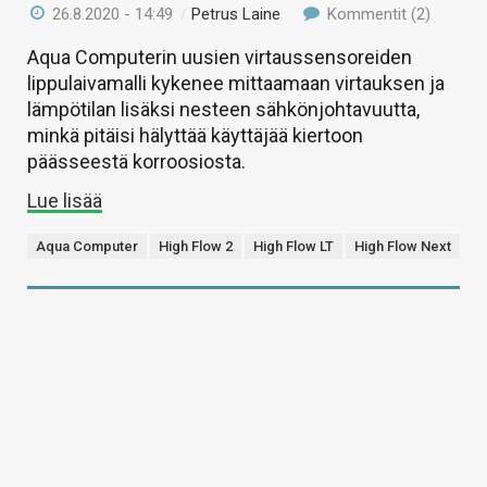
26.8.2020 - 14:49
/
Petrus Laine
Kommentit (2)
Aqua Computerin uusien virtaussensoreiden
lippulaivamalli kykenee mittaamaan virtauksen ja
lämpötilan lisäksi nesteen sähkönjohtavuutta,
minkä pitäisi hälyttää käyttäjää kiertoon
päässeestä korroosiosta.
Lue lisää
Aqua Computer
High Flow 2
High Flow LT
High Flow Next